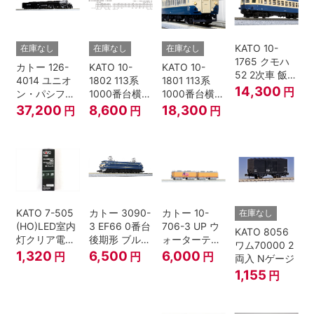
KATO 10-
在庫なし
在庫なし
在庫なし
1765 クモハ
カトー 126-
KATO 10-
KATO 10-
52 2次車 飯田
4014 ユニオ
1802 113系
1801 113系
線 4両セット
14,300
円
ン・パシフィ
1000番台横須
1000番台横須
Nゲージ
ック鉄道 ビッ
賀・総武快速
賀・総武快速
37,200
8,600
18,300
円
円
円
グボーイ＃
線 増結4両セ
線 基本7両セ
4014
ット Nゲージ
ット Nゲージ
KATO 7-505
カトー 3090-
カトー 10-
在庫なし
(HO)LED室内
3 EF66 0番台
706-3 UP ウ
KATO 8056
灯クリア電球
後期形 ブルー
ォーターテン
ワム70000 2
色
トレイン牽引
ダー 2両入
1,320
6,500
6,000
円
円
円
両入 Nゲージ
機
1,155
円