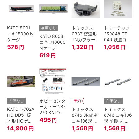
KATO 8001
トミックス
トミーテック
在庫なし
トキ15000 N
0337 密連形
259848 TT-
KATO 8003
ゲージ
TNカプラー
04R 鉄道コレ
コキフ10000
(6個入・SPタ
クション
578
1,320
1,056
円
円
円
Nゲージ
イプ)
619
円
ホビーセンタ
在庫なし
予約
在庫なし
ーカトー 28-
KATO 1-702A
トミックス
トミックス
270 KATOナ
HO DD51 暖
8746 JR貨車
8746 コキ106
ックルカプラ
495
円
地形 HOゲー
コキ106形 前
形 前期型･新
ー 黒 センタ
ジ
期型･新塗装･
塗装･コンテ
14,900
1,568
1,568
円
円
円
リングバネ付
コンテナな
ナなし･2両セ
(10個入り）
し･2両セット
ット Nゲージ