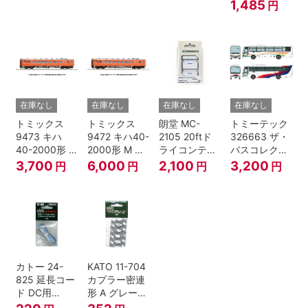
セット Nゲー
1,485
円
ジ
在庫なし
在庫なし
在庫なし
在庫なし
トミックス
トミックス
朗堂 MC-
トミーテック
9473 キハ
9472 キハ40-
2105 20ftド
326663 ザ・
40-2000形 T
2000形 M N
ライコンテナ
バスコレクシ
Nゲージ
ゲージ
タイプ
ョン 西日本鉄
3,700
6,000
2,100
3,200
円
円
円
円
TRANCY
道・九州産交
バス ひのくに
号 60周年2台
セット Nゲー
ジ
カトー 24-
KATO 11-704
825 延長コー
カプラー密連
ド DC用
形 A グレー
(90cm）
(20個入) (ア