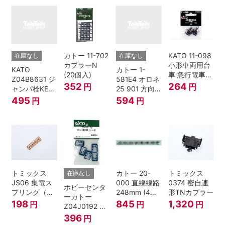
Nゲージ
カトー 11-702
KATO 11-098
在庫なし
在庫なし
カプラーN
小形車両用台
KATO
カトー 1-
(20個入)
車 急行電車1
Z04B8631 ジ
581E4 オロネ
Bトレインシ
352
264
円
円
ャンパ栓KE76
25 901 方向
ョーティー 対
濃青 ランナー
幕 4両分
495
594
円
円
応品 1両分
5個
トミックス
カトー 20-
トミックス
在庫なし
JS06 集電ス
000 直線線路
0374 密自連
ホビーセンタ
プリング（Ｌ
248mm (4本
形TNカプラー
ーカトー
=7.5mm・4個
入) Nゲージ
198
845
1,320
円
円
円
Z04J0192 ク
入） 鉄道模型
モハ115 横須
396
円
Nゲージ