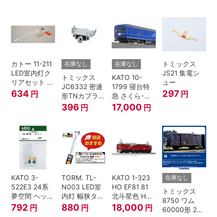
賀色 ジャンパ
栓
カトー 11-211
トミックス
在庫なし
在庫なし
LED室内灯ク
JS21 集電シ
トミックス
KATO 10-
リアセット N
ュー
JC6332 密連
1799 寝台特
ゲージ
634
297
円
円
形TNカプラー
急 さくら･は
(SPグレー電
やぶさ/富士
396
17,000
円
円
連付・211系)
24系 9両セッ
ト Ｎゲージ
KATO 3-
TORM. TL-
KATO 1-323
在庫なし
522E3 24系
N003 LED室
HO EF81 81
トミックス
夢空間 ヘッド
内灯 幅狭タイ
北斗星色 HO
8750 ワム
マーク 4種各1
プ・電球色 1
ゲージ
792
880
18,000
円
円
円
60000形 2両
個
本 鉄道模型