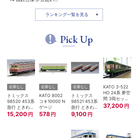
1本 鉄道模
付・名鉄
送･緑
(ライトグレ
系 5次車 ア
型
7000)
ー) 2枚入
ルファ・リ
ランキング一覧を見る
ゾート21 登
場時 8両セ
ット
Pick Up
KATO 3-522
在庫なし
在庫なし
在庫なし
HO 24系 夢空
トミックス
KATO 8002
トミックス
間 3両セット
98520 453系
コキ10000 N
98521 453系
HOゲージ
37,200
円
急行 ときわ
ゲージ
急行 ときわ
基本4両セッ
増結3両セッ
15,200
578
9,100
円
円
円
ト Nゲージ
ト Nゲージ