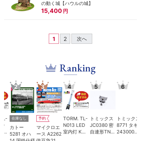
の動く城【ハウルの城】
15,400
円
1
2
次へ
Ranking
3
4
5
6
7
TORM. TL-
トミックス
トミックス
TORM. TU-
予約
N013 LED
JC0380 密
8771 タキ
505A 車両
マイクロエ
室内灯 Kタ
自連形TNカ
243000形
収納PEフォ
ハ
ース A2262
イプ・白色
プラー(電連
日本石油輸
ーム 12両用
仕様
伊豆急2100