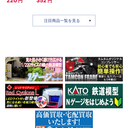
220
352
円
円
ーノルドカプ
ラー用対応)
注目商品一覧を見る