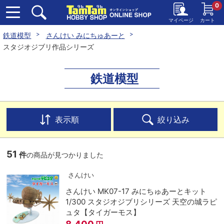
0
マイページ
カート
鉄道模型
さんけい みにちゅあーと
スタジオジブリ作品シリーズ
鉄道模型
表示順
絞り込み
51
件
の商品が見つかりました
さんけい
さんけい MK07-17 みにちゅあーとキット
1/300 スタジオジブリシリーズ 天空の城ラピ
ュタ【タイガーモス】
8,400