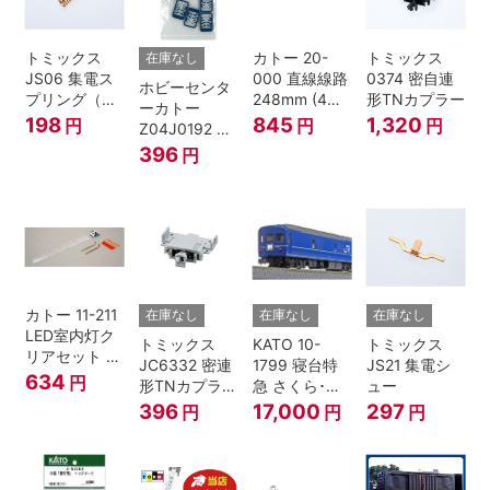
トミックス
カトー 20-
トミックス
在庫なし
JS06 集電ス
000 直線線路
0374 密自連
ホビーセンタ
プリング（Ｌ
248mm (4本
形TNカプラー
ーカトー
=7.5mm・4個
入) Nゲージ
198
845
1,320
円
円
円
Z04J0192 ク
入） 鉄道模型
モハ115 横須
396
円
Nゲージ
賀色 ジャンパ
栓
カトー 11-211
在庫なし
在庫なし
在庫なし
LED室内灯ク
トミックス
KATO 10-
トミックス
リアセット N
JC6332 密連
1799 寝台特
JS21 集電シ
ゲージ
634
円
形TNカプラー
急 さくら･は
ュー
(SPグレー電
やぶさ/富士
396
17,000
297
円
円
円
連付・211系)
24系 9両セッ
ト Ｎゲージ