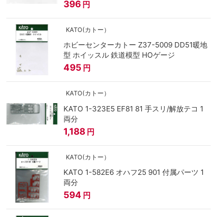
396
円
KATO(カトー）
ホビーセンターカトー Z37-5009 DD51暖地
型 ホイッスル 鉄道模型 HOゲージ
495
円
KATO(カトー）
KATO 1-323E5 EF81 81 手スリ/解放テコ 1
両分
1,188
円
KATO(カトー）
KATO 1-582E6 オハフ25 901 付属パーツ 1
両分
594
円