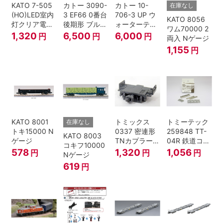
KATO 7-505
カトー 3090-
カトー 10-
在庫なし
(HO)LED室内
3 EF66 0番台
706-3 UP ウ
KATO 8056
灯クリア電球
後期形 ブルー
ォーターテン
ワム70000 2
色
トレイン牽引
ダー 2両入
1,320
6,500
6,000
円
円
円
両入 Nゲージ
機
1,155
円
KATO 8001
トミックス
トミーテック
在庫なし
トキ15000 N
0337 密連形
259848 TT-
KATO 8003
ゲージ
TNカプラー
04R 鉄道コレ
コキフ10000
(6個入・SPタ
クション
578
1,320
1,056
円
円
円
Nゲージ
イプ)
619
円