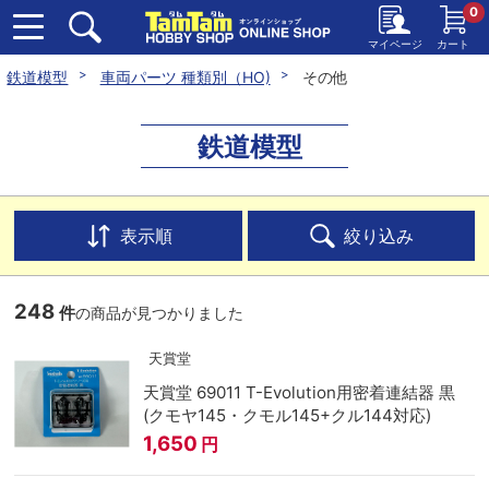
0
マイページ
カート
鉄道模型
車両パーツ 種類別（HO)
その他
鉄道模型
表示順
絞り込み
248
件
の商品が見つかりました
天賞堂
天賞堂 69011 T-Evolution用密着連結器 黒
(クモヤ145・クモル145+クル144対応)
1,650
円