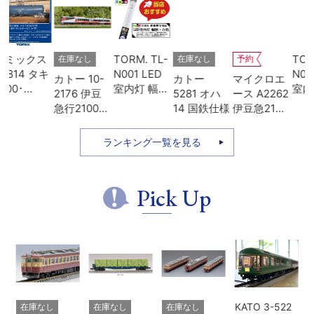
ス
TORM. TL-
TORM. TL-
在庫なし
在庫なし
予約
キ
N001 LED
N013 LED
カトー 10-
カトー
マイクロエ
室内灯 幅狭
室内灯 Kタ
2176 伊豆
5281 オハ
ース A2262
貨
タイプ・白
イプ・白色
急行2100系
14 国鉄仕様
伊豆急2100
油
色 1本 鉄道
1本 鉄道模
リゾート21
系 5次車 ア
セ
模型
型
7両セット
ルファ・リ
ランキング一覧を見る
ゾート21 登
場時 8両セ
ット
Pick Up
KATO 3-522
在庫なし
在庫なし
在庫なし