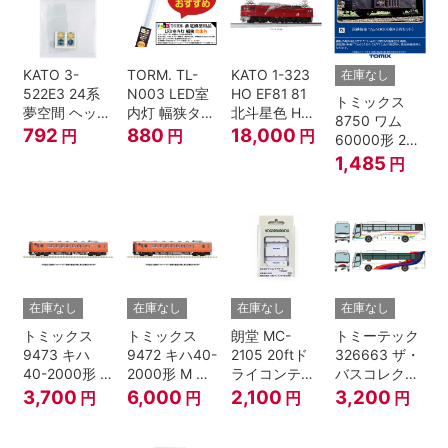
KATO 3-
TORM. TL-
KATO 1-323
在庫なし
522E3 24系
N003 LED室
HO EF81 81
トミックス
夢空間 ヘッド
内灯 幅狭タイ
北斗星色 HO
8750 ワム
マーク 4種各1
プ・電球色 1
ゲージ
792
880
18,000
円
円
円
60000形 2両
個
本 鉄道模型
セット Nゲー
1,485
円
ジ
在庫なし
在庫なし
在庫なし
在庫なし
トミックス
トミックス
朗堂 MC-
トミーテック
9473 キハ
9472 キハ40-
2105 20ftド
326663 ザ・
40-2000形 T
2000形 M N
ライコンテナ
バスコレクシ
Nゲージ
ゲージ
タイプ
ョン 西日本鉄
3,700
6,000
2,100
3,200
円
円
円
円
TRANCY
道・九州産交
バス ひのくに