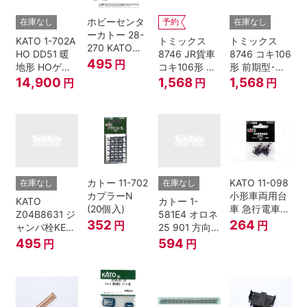
ホビーセンタ
在庫なし
予約
在庫なし
ーカトー 28-
KATO 1-702A
トミックス
トミックス
270 KATOナ
HO DD51 暖
8746 JR貨車
8746 コキ106
ックルカプラ
495
円
地形 HOゲー
コキ106形 前
形 前期型･新
ー 黒 センタ
ジ
期型･新塗装･
塗装･コンテ
14,900
1,568
1,568
円
円
円
リングバネ付
コンテナな
ナなし･2両セ
(10個入り）
し･2両セット
ット Nゲージ
Nゲージ
カトー 11-702
KATO 11-098
在庫なし
在庫なし
カプラーN
小形車両用台
KATO
カトー 1-
(20個入)
車 急行電車1
Z04B8631 ジ
581E4 オロネ
Bトレインシ
352
264
円
円
ャンパ栓KE76
25 901 方向
ョーティー 対
濃青 ランナー
幕 4両分
495
594
円
円
応品 1両分
5個