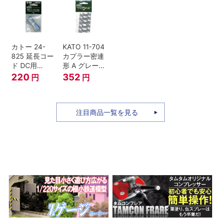
号 60周年2台
セット Nゲー
ジ
カトー 24-
KATO 11-704
825 延長コー
カプラー密連
ド DC用
形 A グレー
(90cm）
(20個入) (ア
220
352
円
円
ーノルドカプ
ラー用対応)
注目商品一覧を見る