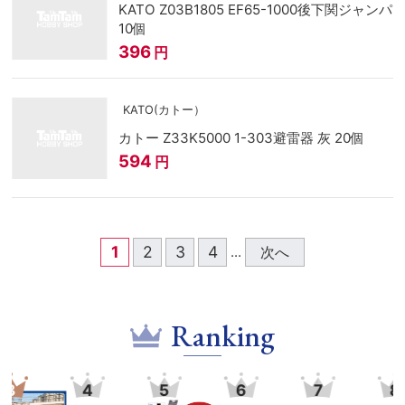
KATO Z03B1805 EF65-1000後下関ジャンパ
10個
396
円
KATO(カトー）
カトー Z33K5000 1-303避雷器 灰 20個
594
円
1
2
3
4
次へ
...
Ranking
4
5
6
7
8