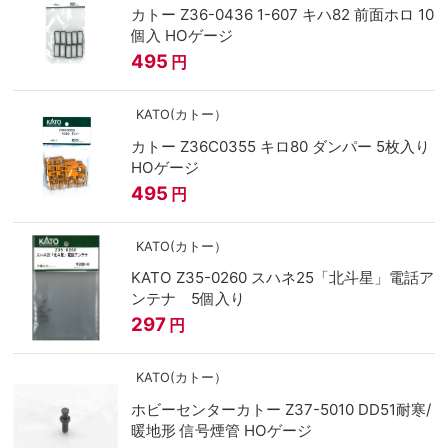
カトー Z36-0436 1-607 キハ82 前面ホロ 10
個入 HOゲージ
495
円
KATO(カトー）
カトー Z36C0355 キロ80 ダンパー 5枚入り
HOゲージ
495
円
KATO(カトー）
KATO Z35-0260 スハネ25「北斗星」電話ア
ンテナ 5個入り
297
円
KATO(カトー）
ホビーセンターカトー Z37-5010 DD51耐寒/
暖地形 信号煙管 HOゲージ