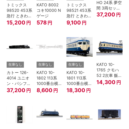
HO 24系 夢空
トミックス
KATO 8002
トミックス
間 3両セット
98520 453系
コキ10000 N
98521 453系
HOゲージ
37,200
円
急行 ときわ
ゲージ
急行 ときわ
基本4両セッ
増結3両セッ
15,200
578
9,100
円
円
円
ト Nゲージ
ト Nゲージ
KATO 10-
在庫なし
在庫なし
在庫なし
1765 クモハ
カトー 126-
KATO 10-
KATO 10-
52 2次車 飯田
4014 ユニオ
1802 113系
1801 113系
線 4両セット
14,300
円
ン・パシフィ
1000番台横須
1000番台横須
Nゲージ
ック鉄道 ビッ
賀・総武快速
賀・総武快速
37,200
8,600
18,300
円
円
円
グボーイ＃
線 増結4両セ
線 基本7両セ
4014
ット Nゲージ
ット Nゲージ