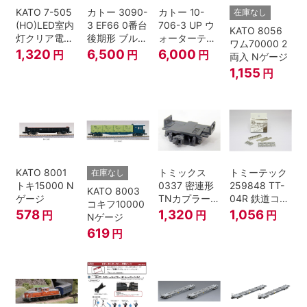
KATO 7-505
カトー 3090-
カトー 10-
在庫なし
(HO)LED室内
3 EF66 0番台
706-3 UP ウ
KATO 8056
灯クリア電球
後期形 ブルー
ォーターテン
ワム70000 2
色
トレイン牽引
ダー 2両入
1,320
6,500
6,000
円
円
円
両入 Nゲージ
機
1,155
円
KATO 8001
トミックス
トミーテック
在庫なし
トキ15000 N
0337 密連形
259848 TT-
KATO 8003
ゲージ
TNカプラー
04R 鉄道コレ
コキフ10000
(6個入・SPタ
クション
578
1,320
1,056
円
円
円
Nゲージ
イプ)
619
円