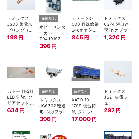
トミックス
カトー 20-
トミックス
在庫なし
JS06 集電ス
000 直線線路
0374 密自連
ホビーセンタ
プリング（Ｌ
248mm (4本
形TNカプラー
ーカトー
=7.5mm・4個
入) Nゲージ
198
845
1,320
円
円
円
Z04J0192 ク
入） 鉄道模型
モハ115 横須
396
円
Nゲージ
賀色 ジャンパ
栓
カトー 11-211
トミックス
在庫なし
在庫なし
LED室内灯ク
JS21 集電シ
トミックス
KATO 10-
リアセット N
ュー
JC6332 密連
1799 寝台特
ゲージ
634
297
円
円
形TNカプラー
急 さくら･は
(SPグレー電
やぶさ/富士
396
17,000
円
円
連付・211系)
24系 9両セッ
ト Ｎゲージ