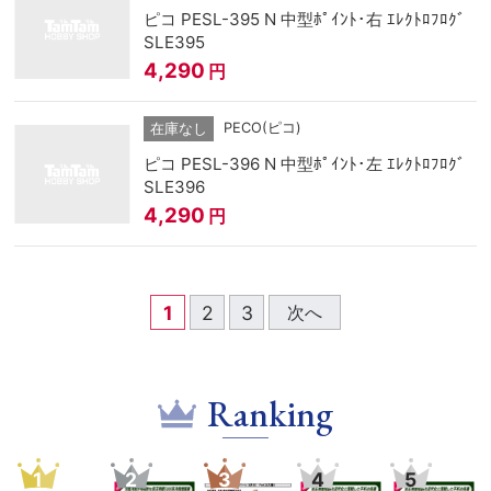
ピコ PESL-395 N 中型ﾎﾟｲﾝﾄ･右 ｴﾚｸﾄﾛﾌﾛｸﾞ
SLE395
4,290
円
PECO(ピコ)
在庫なし
ピコ PESL-396 N 中型ﾎﾟｲﾝﾄ･左 ｴﾚｸﾄﾛﾌﾛｸﾞ
SLE396
4,290
円
1
2
3
次へ
Ranking
5
6
7
8
9
1