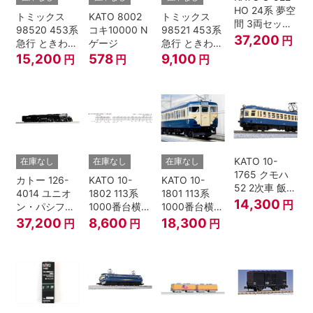
HO 24系 夢空
トミックス
KATO 8002
トミックス
間 3両セット
98520 453系
コキ10000 N
98521 453系
HOゲージ
37,200
円
急行 ときわ
ゲージ
急行 ときわ
基本4両セッ
増結3両セッ
15,200
578
9,100
円
円
円
ト Nゲージ
ト Nゲージ
KATO 10-
在庫なし
在庫なし
在庫なし
1765 クモハ
カトー 126-
KATO 10-
KATO 10-
52 2次車 飯田
4014 ユニオ
1802 113系
1801 113系
線 4両セット
14,300
円
ン・パシフィ
1000番台横須
1000番台横須
Nゲージ
ック鉄道 ビッ
賀・総武快速
賀・総武快速
37,200
8,600
18,300
円
円
円
グボーイ＃
線 増結4両セ
線 基本7両セ
4014
ット Nゲージ
ット Nゲージ