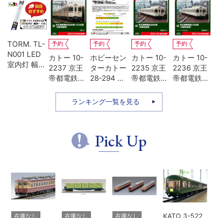
ホビーセン
カトー 10-
予約
予約
予約
予
ターカトー
2039 165系
カトー 10-
モデルアイ
カトー
マ
Z04-8103
345M 大垣
2236 京王
コン 951C
2024-1
ー
クモハ165
夜行 8両基
帝都電鉄
MI 20ft
C57 1
伊
ヘッドライ
本セット
5100系 冷
UM12A ジ
系
トレンズ
房改造車 増
ェムカ
ル
ランキング一覧を見る
結3両セッ
ゾ
ト
場
ッ
Pick Up
KATO 3-522
在庫なし
在庫なし
在庫なし