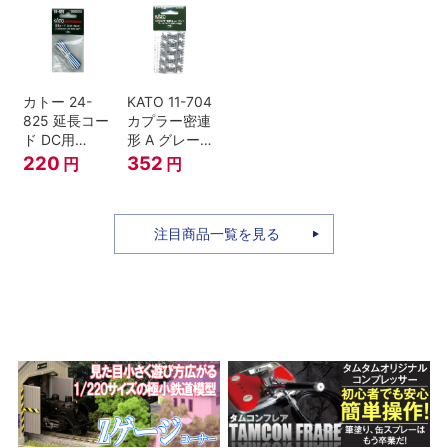
号 60周年2台
セット Nゲー
ジ
カトー 24-
KATO 11-704
825 延長コー
カプラー密連
ド DC用
形 A グレー
(90cm）
(20個入) (ア
220
352
円
円
ーノルドカプ
ラー用対応)
注目商品一覧を見る