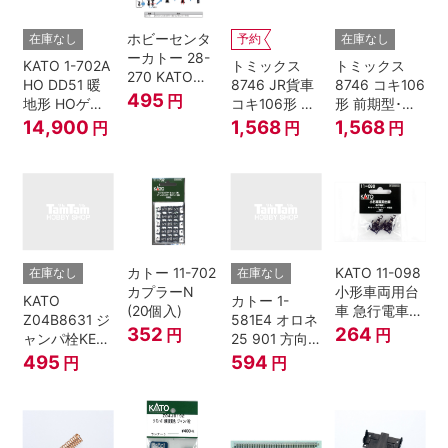
ホビーセンタ
在庫なし
予約
在庫なし
ーカトー 28-
KATO 1-702A
トミックス
トミックス
270 KATOナ
HO DD51 暖
8746 JR貨車
8746 コキ106
ックルカプラ
495
円
地形 HOゲー
コキ106形 前
形 前期型･新
ー 黒 センタ
ジ
期型･新塗装･
塗装･コンテ
14,900
1,568
1,568
円
円
円
リングバネ付
コンテナな
ナなし･2両セ
(10個入り）
し･2両セット
ット Nゲージ
Nゲージ
カトー 11-702
KATO 11-098
在庫なし
在庫なし
カプラーN
小形車両用台
KATO
カトー 1-
(20個入)
車 急行電車1
Z04B8631 ジ
581E4 オロネ
Bトレインシ
352
264
円
円
ャンパ栓KE76
25 901 方向
ョーティー 対
濃青 ランナー
幕 4両分
495
594
円
円
応品 1両分
5個