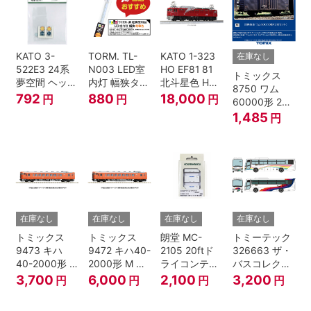
KATO 3-
TORM. TL-
KATO 1-323
在庫なし
522E3 24系
N003 LED室
HO EF81 81
トミックス
夢空間 ヘッド
内灯 幅狭タイ
北斗星色 HO
8750 ワム
マーク 4種各1
プ・電球色 1
ゲージ
792
880
18,000
円
円
円
60000形 2両
個
本 鉄道模型
セット Nゲー
1,485
円
ジ
在庫なし
在庫なし
在庫なし
在庫なし
トミックス
トミックス
朗堂 MC-
トミーテック
9473 キハ
9472 キハ40-
2105 20ftド
326663 ザ・
40-2000形 T
2000形 M N
ライコンテナ
バスコレクシ
Nゲージ
ゲージ
タイプ
ョン 西日本鉄
3,700
6,000
2,100
3,200
円
円
円
円
TRANCY
道・九州産交
バス ひのくに