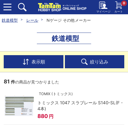
0
マイページ
カート
鉄道模型
レール
Nゲージ その他メーカー
鉄道模型
表示順
絞り込み
81
件
の商品が見つかりました
TOMIX (トミックス)
トミックス 1047 スラブレール S140-SL(F・
4本)
880
円