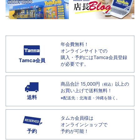
年会費無料！
オンラインサイトでの
購入・予約には
Tamca会員登録
Tamca会員
が必要です。
商品合計 15,000円
以上の
（税込）
お買い上げで
送料無料！
送料
※配送先：北海道・沖縄を除く。
タムカ会員様は
オンラインショップで
予約
予約が可能！