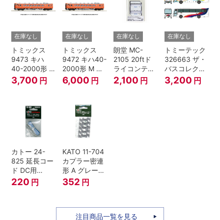
在庫なし
在庫なし
在庫なし
在庫なし
トミックス
トミックス
朗堂 MC-
トミーテック
9473 キハ
9472 キハ40-
2105 20ftド
326663 ザ・
40-2000形 T
2000形 M N
ライコンテナ
バスコレクシ
Nゲージ
ゲージ
タイプ
ョン 西日本鉄
3,700
6,000
2,100
3,200
円
円
円
円
TRANCY
道・九州産交
バス ひのくに
号 60周年2台
セット Nゲー
ジ
カトー 24-
KATO 11-704
825 延長コー
カプラー密連
ド DC用
形 A グレー
(90cm）
(20個入) (ア
220
352
円
円
ーノルドカプ
ラー用対応)
注目商品一覧を見る