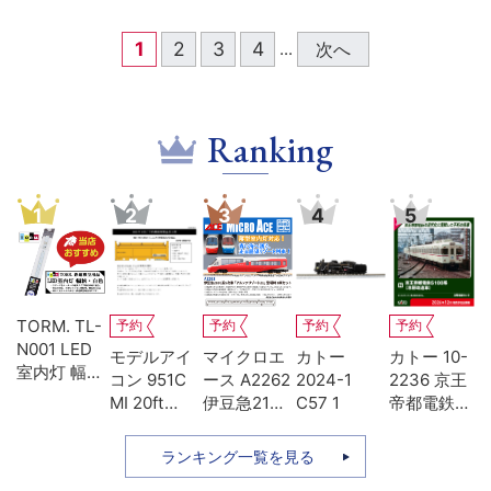
1
2
3
4
次へ
...
Ranking
1
2
3
4
5
TORM. TL-
予約
予約
予約
予約
N001 LED
-
モデルアイ
マイクロエ
カトー
カトー 10-
室内灯 幅狭
系
コン 951C
ース A2262
2024-1
2236 京王
タイプ・白
MI 20ft
伊豆急2100
C57 1
帝都電鉄
色 1本 鉄道
ち
UM12A ジ
系 5次車 ア
5100系 冷
模型
ッ
ェムカ
ルファ・リ
房改造車 増
ランキング一覧を見る
ゾート21 登
結3両セッ