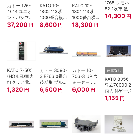
1765 クモハ
カトー 126-
KATO 10-
KATO 10-
52 2次車 飯田
4014 ユニオ
1802 113系
1801 113系
線 4両セット
14,300
円
ン・パシフィ
1000番台横須
1000番台横須
Nゲージ
ック鉄道 ビッ
賀・総武快速
賀・総武快速
37,200
8,600
18,300
円
円
円
グボーイ＃
線 増結4両セ
線 基本7両セ
4014
ット Nゲージ
ット Nゲージ
KATO 7-505
カトー 3090-
カトー 10-
在庫なし
(HO)LED室内
3 EF66 0番台
706-3 UP ウ
KATO 8056
灯クリア電球
後期形 ブルー
ォーターテン
ワム70000 2
色
トレイン牽引
ダー 2両入
1,320
6,500
6,000
円
円
円
両入 Nゲージ
機
1,155
円