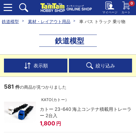
0
マイページ
カート
鉄道模型
素材・レイアウト用品
車 バス トラック 乗り物
鉄道模型
表示順
絞り込み
581
件
の商品が見つかりました
KATO(カトー）
カトー 23-640 海上コンテナ積載用トレーラ
ー 2台入
1,800
円