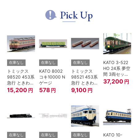
場時 8両セ
ト
ット
Pick Up
KATO 3-522
在庫なし
在庫なし
在庫なし
HO 24系 夢空
トミックス
KATO 8002
トミックス
間 3両セット
98520 453系
コキ10000 N
98521 453系
HOゲージ
37,200
円
急行 ときわ
ゲージ
急行 ときわ
基本4両セッ
増結3両セッ
15,200
578
9,100
円
円
円
ト Nゲージ
ト Nゲージ
KATO 10-
在庫なし
在庫なし
在庫なし