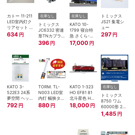
カトー 11-211
トミックス
在庫なし
在庫なし
LED室内灯ク
JS21 集電シ
トミックス
KATO 10-
リアセット N
ュー
JC6332 密連
1799 寝台特
ゲージ
634
297
円
円
形TNカプラー
急 さくら･は
(SPグレー電
やぶさ/富士
396
17,000
円
円
連付・211系)
24系 9両セッ
ト Ｎゲージ
KATO 3-
TORM. TL-
KATO 1-323
在庫なし
522E3 24系
N003 LED室
HO EF81 81
トミックス
夢空間 ヘッド
内灯 幅狭タイ
北斗星色 HO
8750 ワム
マーク 4種各1
プ・電球色 1
ゲージ
792
880
18,000
円
円
円
60000形 2両
個
本 鉄道模型
セット Nゲー
1,485
円
ジ