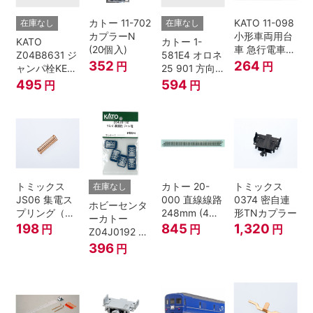
カトー 11-702
KATO 11-098
在庫なし
在庫なし
カプラーN
小形車両用台
KATO
カトー 1-
(20個入)
車 急行電車1
Z04B8631 ジ
581E4 オロネ
Bトレインシ
352
264
円
円
ャンパ栓KE76
25 901 方向
ョーティー 対
濃青 ランナー
幕 4両分
495
594
円
円
応品 1両分
5個
トミックス
カトー 20-
トミックス
在庫なし
JS06 集電ス
000 直線線路
0374 密自連
ホビーセンタ
プリング（Ｌ
248mm (4本
形TNカプラー
ーカトー
=7.5mm・4個
入) Nゲージ
198
845
1,320
円
円
円
Z04J0192 ク
入） 鉄道模型
モハ115 横須
396
円
Nゲージ
賀色 ジャンパ
栓