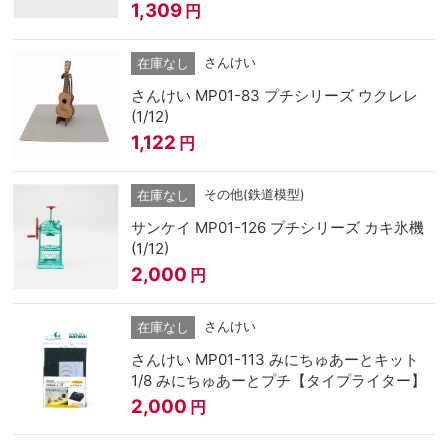
1,309
円
さんけい
在庫なし
さんけい MP01-83 プチシリーズ ウクレレ
(1/12)
1,122
円
その他(鉄道模型)
在庫なし
サンケイ MP01-126 プチシリーズ カキ氷機
(1/12)
2,000
円
さんけい
在庫なし
さんけい MP01-113 みにちゅあーとキット
1/8 みにちゅあーとプチ【タイプライター】
2,000
円