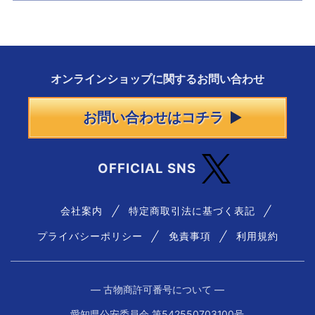
オンラインショップに
関する
お問い合わせ
お問い合わせはコチラ
OFFICIAL SNS
会社案内
特定商取引法に基づく表記
プライバシーポリシー
免責事項
利用規約
― 古物商許可番号について ―
愛知県公安委員会 第542550703100号