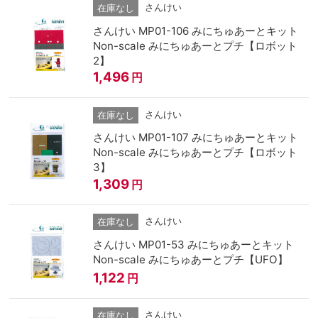
さんけい
在庫なし
さんけい MP01-106 みにちゅあーとキット
Non-scale みにちゅあーとプチ【ロボット
2】
1,496
円
さんけい
在庫なし
さんけい MP01-107 みにちゅあーとキット
Non-scale みにちゅあーとプチ【ロボット
3】
1,309
円
さんけい
在庫なし
さんけい MP01-53 みにちゅあーとキット
Non-scale みにちゅあーとプチ【UFO】
1,122
円
さんけい
在庫なし