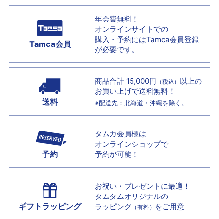
年会費無料！
オンラインサイトでの
購入・予約には
Tamca会員登録
Tamca会員
が必要です。
商品合計 15,000円
以上の
（税込）
お買い上げで
送料無料！
送料
※配送先：北海道・沖縄を除く。
タムカ会員様は
オンラインショップで
予約
予約が可能！
お祝い・プレゼントに最適！
タムタムオリジナルの
ギフトラッピング
ラッピング
をご用意
（有料）