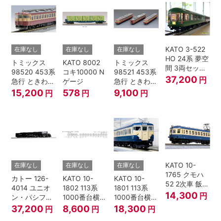
KATO 3-522
在庫なし
在庫なし
在庫なし
HO 24系 夢空
トミックス
KATO 8002
トミックス
間 3両セット
98520 453系
コキ10000 N
98521 453系
HOゲージ
37,200
円
急行 ときわ
ゲージ
急行 ときわ
基本4両セッ
増結3両セッ
15,200
578
9,100
円
円
円
ト Nゲージ
ト Nゲージ
KATO 10-
在庫なし
在庫なし
在庫なし
1765 クモハ
カトー 126-
KATO 10-
KATO 10-
52 2次車 飯田
4014 ユニオ
1802 113系
1801 113系
線 4両セット
14,300
円
ン・パシフィ
1000番台横須
1000番台横須
Nゲージ
ック鉄道 ビッ
賀・総武快速
賀・総武快速
37,200
8,600
18,300
円
円
円
グボーイ＃
線 増結4両セ
線 基本7両セ