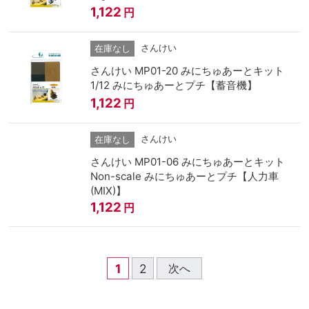
1,122
円
さんけい
在庫なし
さんけい MP01-20 みにちゅあーとキット
1/12 みにちゅあーとプチ【蓄音機】
1,122
円
さんけい
在庫なし
さんけい MP01-06 みにちゅあーとキット
Non-scale みにちゅあーとプチ【人力車
(MIX)】
1,122
円
1
2
次へ