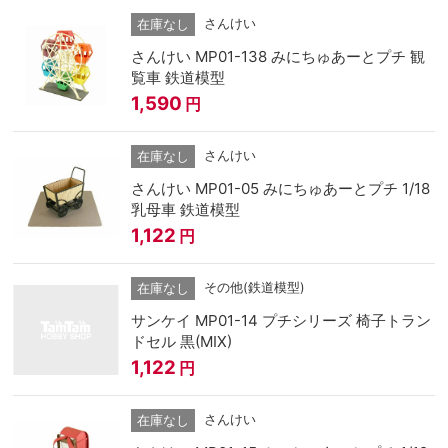
さんけい
在庫なし
さんけい MP01-138 みにちゅあーとプチ 観
覧車 鉄道模型
1,590
円
さんけい
在庫なし
さんけい MP01-05 みにちゅあーとプチ 1/18
乳母車 鉄道模型
1,122
円
その他(鉄道模型)
在庫なし
サンケイ MP01-14 プチシリーズ 椅子トラン
ドセル 黒(MIX)
1,122
円
さんけい
在庫なし