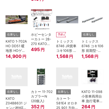
ホビーセンタ
在庫なし
予約
在庫なし
ーカトー 28-
KATO 1-702A
トミックス
トミックス
270 KATOナ
HO DD51 暖
8746 JR貨車
8746 コキ106
ックルカプラ
495
円
地形 HOゲー
コキ106形 前
形 前期型･新
ー 黒 センタ
ジ
期型･新塗装･
塗装･コンテ
14,900
1,568
1,568
円
円
円
リングバネ付
コンテナな
ナなし･2両セ
(10個入り）
し･2両セット
ット Nゲージ
Nゲージ
カトー 11-702
KATO 11-098
在庫なし
在庫なし
カプラーN
小形車両用台
KATO
カトー 1-
(20個入)
車 急行電車1
Z04B8631 ジ
581E4 オロネ
Bトレインシ
352
264
円
円
ャンパ栓KE76
25 901 方向