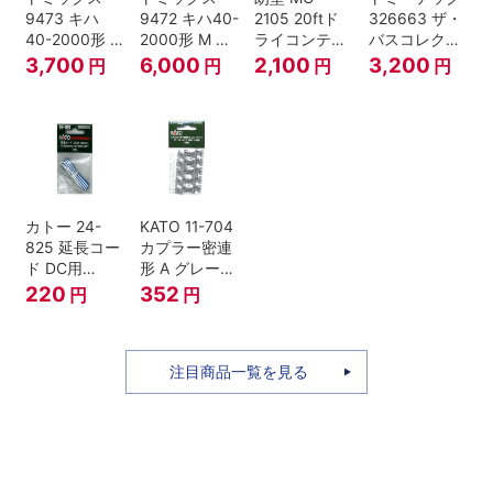
9473 キハ
9472 キハ40-
2105 20ftド
326663 ザ・
40-2000形 T
2000形 M N
ライコンテナ
バスコレクシ
Nゲージ
ゲージ
タイプ
ョン 西日本鉄
3,700
6,000
2,100
3,200
円
円
円
円
TRANCY
道・九州産交
バス ひのくに
号 60周年2台
セット Nゲー
ジ
カトー 24-
KATO 11-704
825 延長コー
カプラー密連
ド DC用
形 A グレー
(90cm）
(20個入) (ア
220
352
円
円
ーノルドカプ
ラー用対応)
注目商品一覧を見る