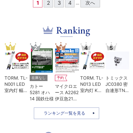
1
2
3
4
次へ
...
Ranking
1
2
3
4
5
U-
TORM. TL-
TORM. TL-
トミックス
在庫なし
予約
両
N001 LED
N013 LED
JC0380 密
カトー
マイクロエ
ォ
室内灯 幅狭
室内灯 Kタ
自連形TNカ
5281 オハ
ース A2262
用
タイプ・白
イプ・白色
プラー(電連
14 国鉄仕様
伊豆急2100
レ
色 1本 鉄道
1本 鉄道模
付・名鉄
系 5次車 ア
模型
型
7000)
ルファ・リ
ランキング一覧を見る
ゾート21 登
場時 8両セ
ット