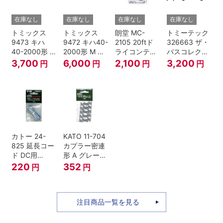
在庫なし
在庫なし
在庫なし
在庫なし
トミックス
トミックス
朗堂 MC-
トミーテック
9473 キハ
9472 キハ40-
2105 20ftド
326663 ザ・
40-2000形 T
2000形 M N
ライコンテナ
バスコレクシ
Nゲージ
ゲージ
タイプ
ョン 西日本鉄
3,700
6,000
2,100
3,200
円
円
円
円
TRANCY
道・九州産交
バス ひのくに
号 60周年2台
セット Nゲー
ジ
カトー 24-
KATO 11-704
825 延長コー
カプラー密連
ド DC用
形 A グレー
(90cm）
(20個入) (ア
220
352
円
円
ーノルドカプ
ラー用対応)
注目商品一覧を見る