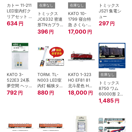
カトー 11-211
トミックス
在庫なし
在庫なし
LED室内灯ク
JS21 集電シ
トミックス
KATO 10-
リアセット N
ュー
JC6332 密連
1799 寝台特
ゲージ
634
297
円
円
形TNカプラー
急 さくら･は
(SPグレー電
やぶさ/富士
396
17,000
円
円
連付・211系)
24系 9両セッ
ト Ｎゲージ
KATO 3-
TORM. TL-
KATO 1-323
在庫なし
522E3 24系
N003 LED室
HO EF81 81
トミックス
夢空間 ヘッド
内灯 幅狭タイ
北斗星色 HO
8750 ワム
マーク 4種各1
プ・電球色 1
ゲージ
792
880
18,000
円
円
円
60000形 2両
個
本 鉄道模型
セット Nゲー
1,485
円
ジ