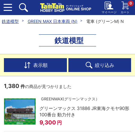
0
マイページ
カート
鉄道模型
GREEN MAX 日本車両 (N)
電車 (グリーンM) N
鉄道模型
表示順
絞り込み
1,380
件
の商品が見つかりました
GREENMAX(グリーンマックス）
グリーンマックス 31886 JR東海クモヤ90形
100番台 動力付き
9,300
円