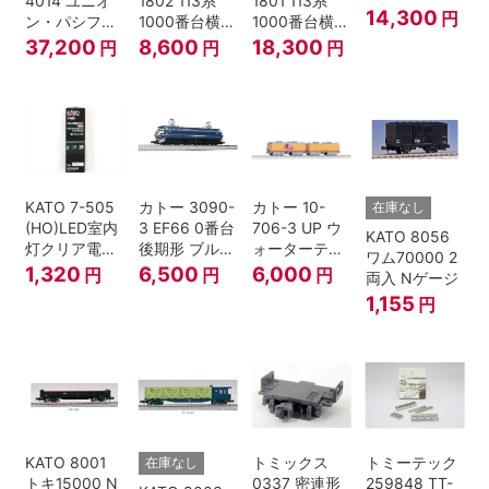
4014 ユニオ
1802 113系
1801 113系
線 4両セット
14,300
円
ン・パシフィ
1000番台横須
1000番台横須
Nゲージ
ック鉄道 ビッ
賀・総武快速
賀・総武快速
37,200
8,600
18,300
円
円
円
グボーイ＃
線 増結4両セ
線 基本7両セ
4014
ット Nゲージ
ット Nゲージ
KATO 7-505
カトー 3090-
カトー 10-
在庫なし
(HO)LED室内
3 EF66 0番台
706-3 UP ウ
KATO 8056
灯クリア電球
後期形 ブルー
ォーターテン
ワム70000 2
色
トレイン牽引
ダー 2両入
1,320
6,500
6,000
円
円
円
両入 Nゲージ
機
1,155
円
KATO 8001
トミックス
トミーテック
在庫なし
トキ15000 N
0337 密連形
259848 TT-