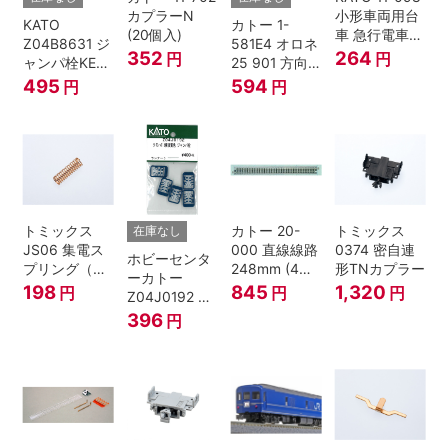
カプラーN
小形車両用台
KATO
カトー 1-
(20個入)
車 急行電車1
Z04B8631 ジ
581E4 オロネ
Bトレインシ
352
264
円
円
ャンパ栓KE76
25 901 方向
ョーティー 対
濃青 ランナー
幕 4両分
495
594
円
円
応品 1両分
5個
トミックス
カトー 20-
トミックス
在庫なし
JS06 集電ス
000 直線線路
0374 密自連
ホビーセンタ
プリング（Ｌ
248mm (4本
形TNカプラー
ーカトー
=7.5mm・4個
入) Nゲージ
198
845
1,320
円
円
円
Z04J0192 ク
入） 鉄道模型
モハ115 横須
396
円
Nゲージ
賀色 ジャンパ
栓