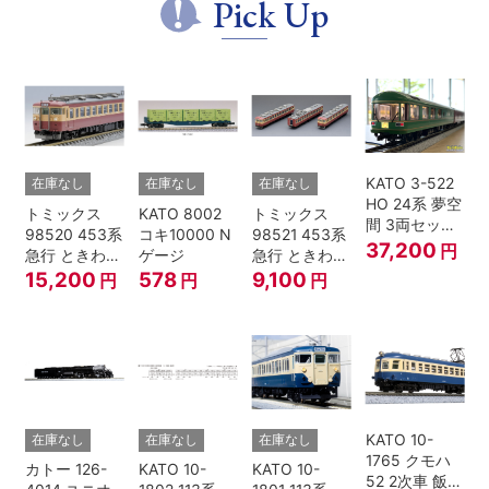
Pick Up
KATO 3-522
在庫なし
在庫なし
在庫なし
HO 24系 夢空
トミックス
KATO 8002
トミックス
間 3両セット
98520 453系
コキ10000 N
98521 453系
HOゲージ
37,200
円
急行 ときわ
ゲージ
急行 ときわ
基本4両セッ
増結3両セッ
15,200
578
9,100
円
円
円
ト Nゲージ
ト Nゲージ
KATO 10-
在庫なし
在庫なし
在庫なし
1765 クモハ
カトー 126-
KATO 10-
KATO 10-
52 2次車 飯田