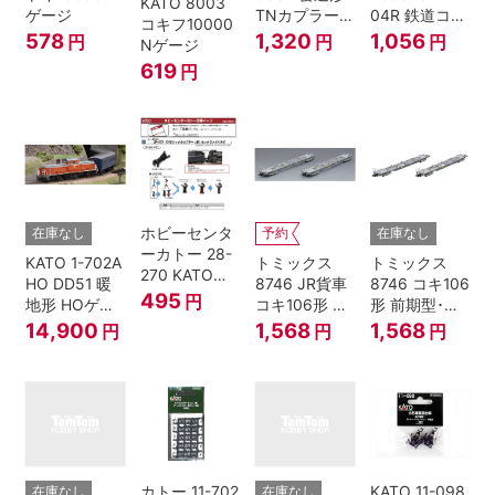
KATO 8003
ゲージ
TNカプラー
04R 鉄道コレ
コキフ10000
(6個入・SPタ
クション
578
1,320
1,056
円
円
円
Nゲージ
イプ)
619
円
ホビーセンタ
在庫なし
予約
在庫なし
ーカトー 28-
KATO 1-702A
トミックス
トミックス
270 KATOナ
HO DD51 暖
8746 JR貨車
8746 コキ106
ックルカプラ
495
円
地形 HOゲー
コキ106形 前
形 前期型･新
ー 黒 センタ
ジ
期型･新塗装･
塗装･コンテ
14,900
1,568
1,568
円
円
円
リングバネ付
コンテナな
ナなし･2両セ
(10個入り）
し･2両セット
ット Nゲージ
Nゲージ
カトー 11-702
KATO 11-098
在庫なし
在庫なし