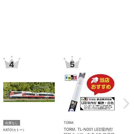
7
8
TORM.
予約
TORM. TL-N013 LED室内灯
MICROACE(マイクロエース)