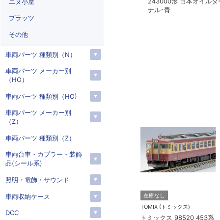
0形 日本石油輸送･緑
1000･43000形貨車 日本石油
エヌ小屋
カトー 10-2176
輸送 8両セット
2100系 リゾート
プラッツ
ト
その他
車両パーツ 種類別（N）
車両パーツ メーカー別
（HO）
車両パーツ 種類別（HO)
車両パーツ メーカー別
（Z）
車両パーツ 種類別（Z）
車両台車・カプラー・装飾
品(シール系)
照明・電飾・サウンド
トー）
KATO(カトー）
在庫なし
車両収納ケース
4-825 延長コー
KATO 11-704 カプラー密
TOMIX (トミックス)
DCC
(90cm）
連形 A グレー (20個入)
トミックス 98520 453系