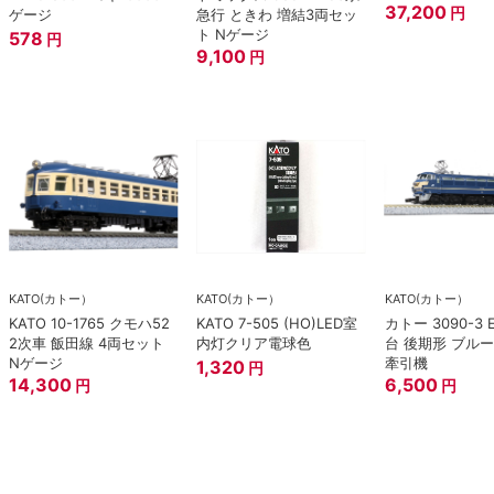
37,200
円
ゲージ
急行 ときわ 増結3両セッ
ト Nゲージ
578
円
9,100
円
KATO(カトー）
KATO(カトー）
KATO(カトー）
KATO 10-1765 クモハ52
KATO 7-505 (HO)LED室
カトー 3090-3 
2次車 飯田線 4両セット
内灯クリア電球色
台 後期形 ブル
Nゲージ
牽引機
1,320
円
14,300
6,500
円
円