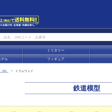
ミリタリー
モデル
フィギュア
別（N）
トラムウェイ
鉄道模型