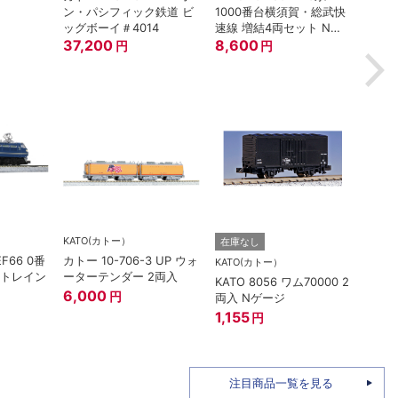
鉄道
ン・パシフィック鉄道 ビ
1000番台横須賀・総武快
880
ッグボーイ＃4014
速線 増結4両セット Nゲ
37,200
ージ
8,600
円
円
KATO(カトー）
在庫なし
在庫
EF66 0番
カトー 10-706-3 UP ウォ
KATO(カトー）
TOM
ートレイン
ーターテンダー 2両入
KATO 8056 ワム70000 2
トミー
6,000
円
両入 Nゲージ
ザ・
姫バ
1,155
円
96M
1,58
注目商品一覧を見る