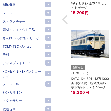
(アーノルドカプラー用対
急行 ときわ 基本4両セッ
制御機器
応)
352
円
ト Nゲージ
15,200
円
レール
ストラクチャー
素材・レイアウト用品
さんけい みにちゅあーと
TOMYTEC ジオコレ
塗料
ディスプレイモデル
在庫なし
バンダイ Bトレインショー
KATO(カトー）
ティー
KATO 10-1801 113系1000
番台横須賀・総武快速線
プラレール
基本7両セット Nゲージ
18,300
シンカリオン
円
アクセサリー
鉄道玩具