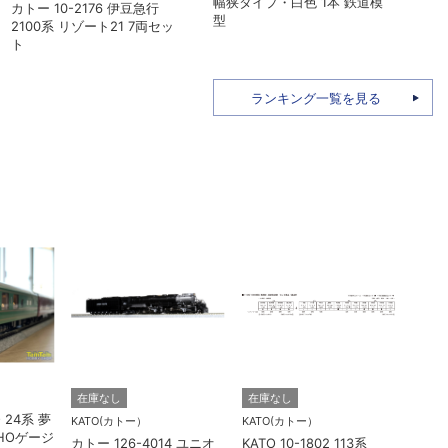
Kタイプ・白色 1本 鉄道模型
鉄仕
マイクロエース A2262 伊豆
急2100系 5次車 アルファ・
リゾート21 登場時 8両セッ
ト
ランキング一覧を見る
TORM.
在庫なし
在庫なし
O 24系 夢
TORM
KATO(カトー）
KATO(カトー）
HOゲージ
灯 幅
カトー 126-4014 ユニオ
KATO 10-1802 113系