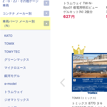
Z・G・ZJ・その他ゲージ
トラムウェイ TW-N-
車両
Byu01 都電用明石ビュー
ゲルキット(N) 2個分
コンテナ メーカー別
627
円
車両パーツ メーカー別
（N）
KATO
TOMIX
3
4
TOMYTEC
グリーンマックス
マイクロエース
銀河モデル
α-model
トラムウェイ
トミックス)
TOMIX (トミックス)
在庫なし
ジオマトリックス
 8771 タキ
トミックス 98814 タキ
KATO(カトー）