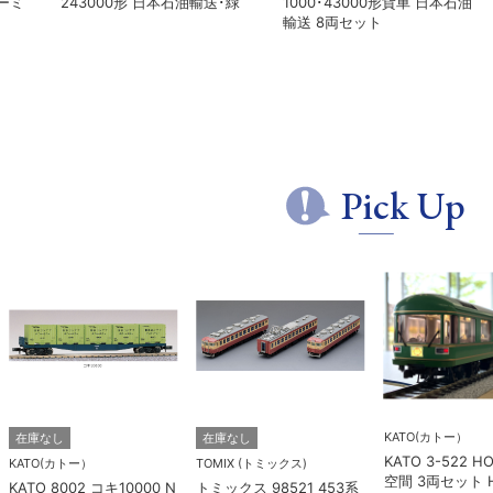
幅狭タイプ・白色 1本 鉄道模
 伊豆急行
カトー 5281 オハ14 国
型
21 7両セッ
様
Pick Up
KATO(カトー）
在庫なし
在庫なし
KATO 3-522 H
KATO(カトー）
TOMIX (トミックス)
空間 3両セット 
KATO 8002 コキ10000 N
トミックス 98521 453系