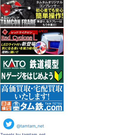
@tamtam_net
Tweets by tamtam_net