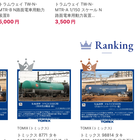
トラムウェイ TW-N-
トラムウェイ TW-N-
MTR-B N路面電車用動力
MTR-A 1/150 スケール N
装置B
路面電車用動力装置
5,000
（A）
3,500
円
円
Ranking
5
6
TORM.
在庫なし
TORM. TL-N001 LED室内灯
KATO(カトー）