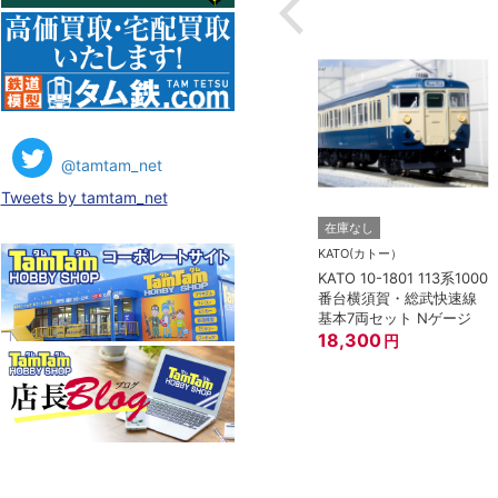
@tamtam_net
Tweets by tamtam_net
在庫なし
KATO(カトー）
KATO 10-1801 113系1000
番台横須賀・総武快速線
基本7両セット Nゲージ
18,300
円