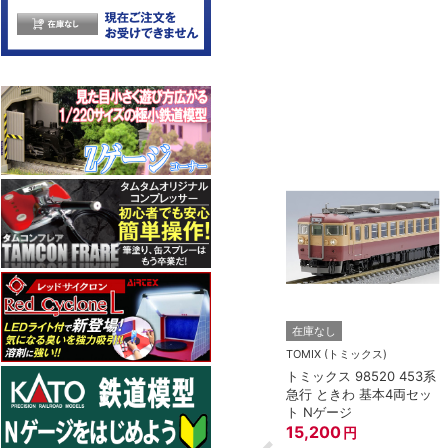
トー）
KATO(カトー）
在庫なし
4-825 延長コー
KATO 11-704 カプラー密
TOMIX (トミックス)
(90cm）
連形 A グレー (20個入)
トミックス 98520 453系
(アーノルドカプラー用対
急行 ときわ 基本4両セッ
応)
352
円
ト Nゲージ
15,200
円