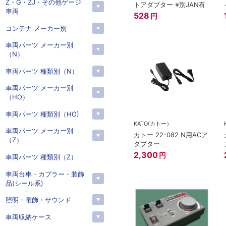
Z・G・ZJ・その他ゲージ
トアダプター ※別JAN有
車両
528
円
コンテナ メーカー別
車両パーツ メーカー別
（N）
車両パーツ 種類別（N）
車両パーツ メーカー別
（HO）
車両パーツ 種類別（HO)
KATO(カトー）
車両パーツ メーカー別
カトー 22-082 N用ACア
（Z）
ダプター
2,300
円
車両パーツ 種類別（Z）
車両台車・カプラー・装飾
品(シール系)
照明・電飾・サウンド
車両収納ケース