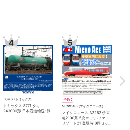
6
7
TOMIX (トミックス)
TORM.
トミックス 8770 タキ
TORM. TL-N013 LED室内灯
243000形 日本オイルターミ
Kタイプ・白色 1本 鉄道模型
伊豆
ナル･青
ァ・
ッ