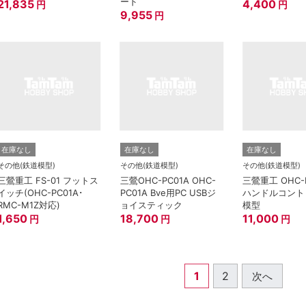
ード
21,835
4,400
円
円
9,955
円
在庫なし
在庫なし
在庫なし
その他(鉄道模型)
その他(鉄道模型)
その他(鉄道模型)
三鶯重工 FS-01 フットス
三鶯OHC-PC01A OHC-
三鶯重工 OHC-
イッチ(OHC-PC01A･
PC01A Bve用PC USBジ
ハンドルコント
RMC-M1Z対応)
ョイスティック
模型
1,650
18,700
11,000
円
円
円
1
2
次へ