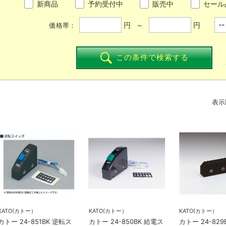
新商品
予約受付中
販売中
セール
円 ～
円
価格帯：
この条件で検索する
表示
KATO(カトー）
KATO(カトー）
KATO(カトー）
カトー 24-851BK 逆転ス
カトー 24-850BK 給電ス
カトー 24-829