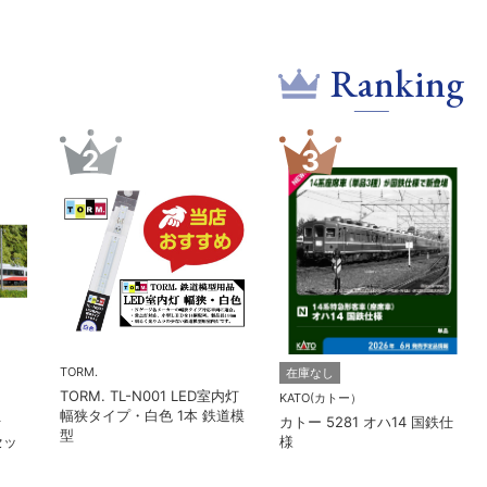
Ranking
4
5
TOMIX (トミックス)
予約
トミックス 8771 タキ
MICROACE(マイクロエース)
243000形 日本石油輸送･緑
14 国鉄仕
マイクロエース A2262 
急2100系 5次車 アルフ
リゾート21 登場時 8両セ
ト