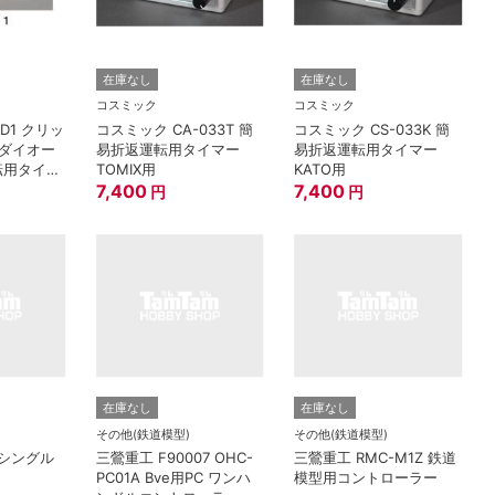
在庫なし
在庫なし
コスミック
コスミック
D1 クリッ
コスミック CA-033T 簡
コスミック CS-033K 簡
ダイオー
易折返運転用タイマー
易折返運転用タイマー
転用タイマ
TOMIX用
KATO用
7,400
7,400
円
円
在庫なし
在庫なし
その他(鉄道模型)
その他(鉄道模型)
5 シングル
三鶯重工 F90007 OHC-
三鶯重工 RMC-M1Z 鉄道
PC01A Bve用PC ワンハ
模型用コントローラー