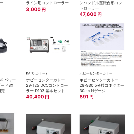
ー
ライン用コントローラー
ンハンドル運転台形コン
トローラー
3,000
円
47,600
円
KATO(カトー）
ホビーセンターカトー
BK パワー
ホビーセンターカトー
ホビーセンターカトー
ードSX
29-125 DCCコントロー
28-930 5分岐コネクター
別売
ラー D103 基本セット
30cm Nゲージ
40,400
891
円
円