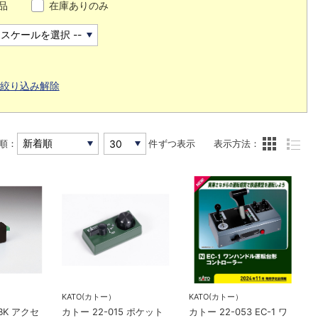
品
在庫ありのみ
絞り込み解除
順：
件ずつ表示
表示方法：
KATO(カトー）
KATO(カトー）
BK アクセ
カトー 22-015 ポケット
カトー 22-053 EC-1 ワ