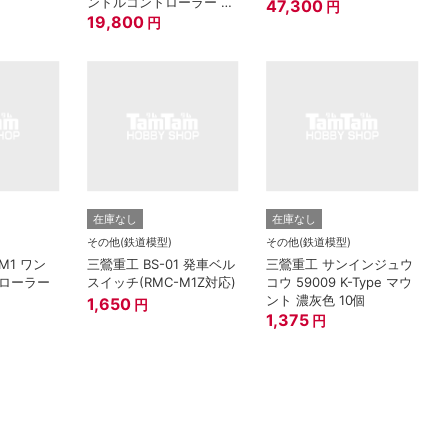
ンドルコントローラー ※
47,300
円
別JAN有
19,800
円
在庫なし
在庫なし
その他(鉄道模型)
その他(鉄道模型)
M1 ワン
三鶯重工 BS-01 発車ベル
三鶯重工 サンインジュウ
ローラー
スイッチ(RMC-M1Z対応)
コウ 59009 K-Type マウ
ント 濃灰色 10個
1,650
円
1,375
円