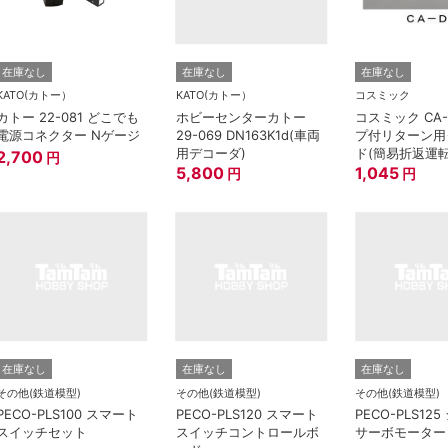
在庫なし
在庫なし
在庫なし
KATO(カトー）
KATO(カトー）
コスミック
カトー 22-081 どこでも
ホビーセンターカトー
コスミック CA-
電源コネクター Nゲージ
29-069 DN163K1d(車両
プ付リターン用
用デコーダ)
ド(簡易折返運
2,700
円
5,800
ー用)
1,045
円
円
在庫なし
在庫なし
在庫なし
その他(鉄道模型)
その他(鉄道模型)
その他(鉄道模型)
PECO-PLS100 スマート
PECO-PLS120 スマート
PECO-PLS12
スイッチセット
スイッチコントロールボ
サーボモーター