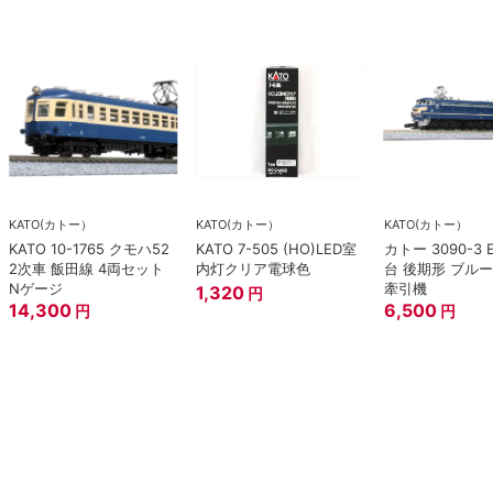
KATO(カトー）
KATO(カトー）
KATO(カトー）
KATO 10-1765 クモハ52
KATO 7-505 (HO)LED室
カトー 3090-3 
2次車 飯田線 4両セット
内灯クリア電球色
台 後期形 ブル
Nゲージ
牽引機
1,320
円
14,300
6,500
円
円