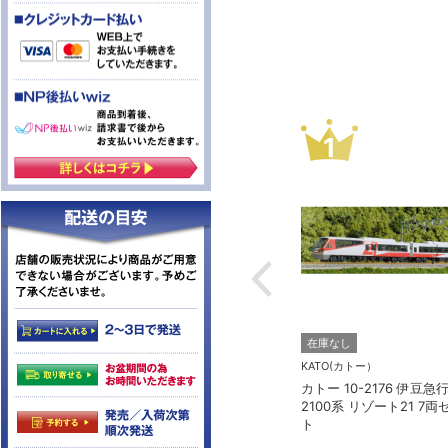
2
3
TORM.
在庫なし
TORM. TL-N001 LED室内灯
ー）
KATO(カトー）
幅狭タイプ・白色 1本 鉄道模
-2176 伊豆急行
カトー 5281 オハ
型
リゾート21 7両セッ
様