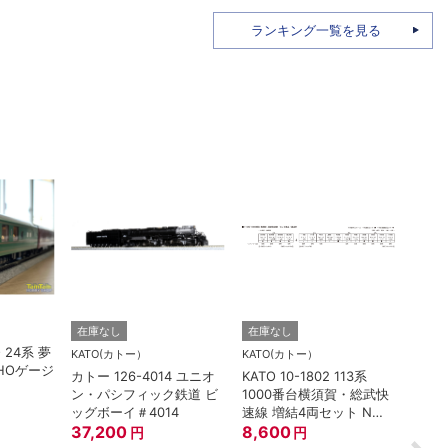
ランキング一覧を見る
TORM.
在庫なし
在庫なし
O 24系 夢
TORM
KATO(カトー）
KATO(カトー）
HOゲージ
灯 幅
カトー 126-4014 ユニオ
KATO 10-1802 113系
鉄道
ン・パシフィック鉄道 ビ
1000番台横須賀・総武快
880
ッグボーイ＃4014
速線 増結4両セット Nゲ
37,200
ージ
8,600
円
円