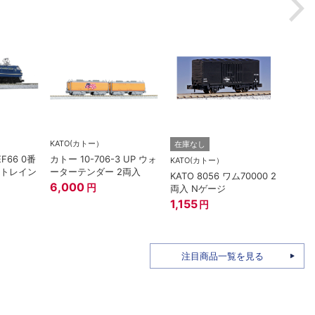
KATO(カトー）
在庫なし
在庫
EF66 0番
カトー 10-706-3 UP ウォ
KATO(カトー）
TOM
ートレイン
ーターテンダー 2両入
KATO 8056 ワム70000 2
トミー
6,000
円
両入 Nゲージ
ザ・
姫バ
1,155
円
96M
1,58
注目商品一覧を見る