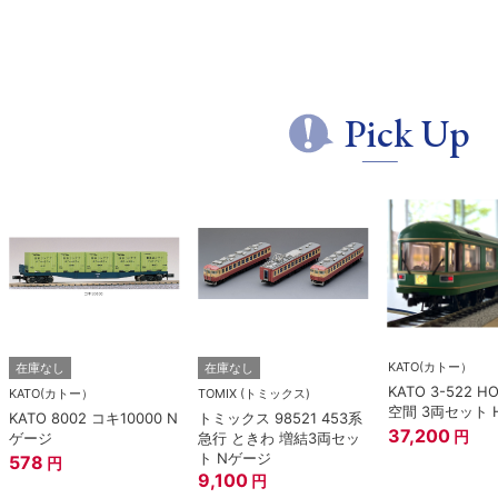
Pick Up
KATO(カトー）
在庫なし
在庫なし
KATO 3-522 H
KATO(カトー）
TOMIX (トミックス)
空間 3両セット 
KATO 8002 コキ10000 N
トミックス 98521 453系
37,200
円
ゲージ
急行 ときわ 増結3両セッ
ト Nゲージ
578
円
9,100
円