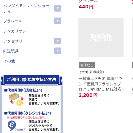
ク→レール
バンダイ Bトレインショー
440
円
ティー
プラレール
シンカリオン
アクセサリー
鉄道玩具
その他
在庫なし
その他(鉄道模型)
三鶯重工 FP-01 車両サウ
ンド更新用フラッシュプ
ログラマ(RMC-M1Z対応)
2,200
円