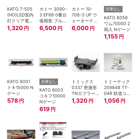
KATO 7-505
カトー 3090-
カトー 10-
在庫なし
(HO)LED室内
3 EF66 0番台
706-3 UP ウ
KATO 8056
灯クリア電球
後期形 ブルー
ォーターテン
ワム70000 2
色
トレイン牽引
ダー 2両入
1,320
6,500
6,000
円
円
円
両入 Nゲージ
機
1,155
円
KATO 8001
トミックス
トミーテック
在庫なし
トキ15000 N
0337 密連形
259848 TT-
KATO 8003
ゲージ
TNカプラー
04R 鉄道コレ
コキフ10000
(6個入・SPタ
クション
578
1,320
1,056
円
円
円
Nゲージ
イプ)
619
円