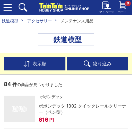
0
マイページ
カート
鉄道模型
アクセサリー
メンテナンス用品
鉄道模型
表示順
絞り込み
84
件
の商品が見つかりました
ポポンデッタ
ポポンデッタ 1302 クイックレールクリーナ
ー（ペン型）
616
円