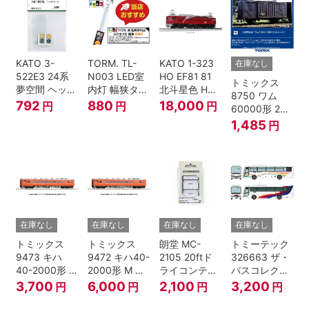
KATO 3-
TORM. TL-
KATO 1-323
在庫なし
522E3 24系
N003 LED室
HO EF81 81
トミックス
夢空間 ヘッド
内灯 幅狭タイ
北斗星色 HO
8750 ワム
マーク 4種各1
プ・電球色 1
ゲージ
792
880
18,000
円
円
円
60000形 2両
個
本 鉄道模型
セット Nゲー
1,485
円
ジ
在庫なし
在庫なし
在庫なし
在庫なし
トミックス
トミックス
朗堂 MC-
トミーテック
9473 キハ
9472 キハ40-
2105 20ftド
326663 ザ・
40-2000形 T
2000形 M N
ライコンテナ
バスコレクシ
Nゲージ
ゲージ
タイプ
ョン 西日本鉄
3,700
6,000
2,100
3,200
円
円
円
円
TRANCY
道・九州産交