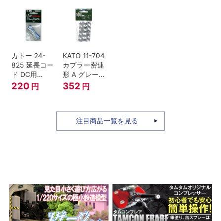
バス ひのくに
号 60周年2台
セット Nゲー
ジ
カトー 24-
KATO 11-704
825 延長コー
カプラー密連
ド DC用
形 A グレー
(90cm）
(20個入) (ア
220
352
円
円
ーノルドカプ
ラー用対応)
注目商品一覧を見る