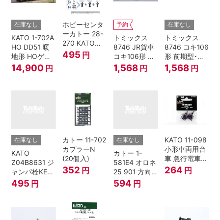
ホビーセンタ
在庫なし
予約
在庫なし
ーカトー 28-
KATO 1-702A
トミックス
トミックス
270 KATOナ
HO DD51 暖
8746 JR貨車
8746 コキ106
ックルカプラ
495
円
地形 HOゲー
コキ106形 前
形 前期型･新
ー 黒 センタ
ジ
期型･新塗装･
塗装･コンテ
14,900
1,568
1,568
円
円
円
リングバネ付
コンテナな
ナなし･2両セ
(10個入り）
し･2両セット
ット Nゲージ
Nゲージ
カトー 11-702
KATO 11-098
在庫なし
在庫なし
カプラーN
小形車両用台
KATO
カトー 1-
(20個入)
車 急行電車1
Z04B8631 ジ
581E4 オロネ
Bトレインシ
352
264
円
円
ャンパ栓KE76
25 901 方向
ョーティー 対
濃青 ランナー
幕 4両分
495
594
円
円
応品 1両分
5個