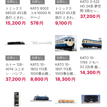
KATO 3-522
在庫なし
在庫なし
在庫なし
HO 24系 夢空
トミックス
KATO 8002
トミックス
間 3両セット
98520 453系
コキ10000 N
98521 453系
HOゲージ
37,200
円
急行 ときわ
ゲージ
急行 ときわ
基本4両セッ
増結3両セッ
15,200
578
9,100
円
円
円
ト Nゲージ
ト Nゲージ
KATO 10-
在庫なし
在庫なし
在庫なし
1765 クモハ
カトー 126-
KATO 10-
KATO 10-
52 2次車 飯田
4014 ユニオ
1802 113系
1801 113系
線 4両セット
14,300
円
ン・パシフィ
1000番台横須
1000番台横須
Nゲージ
ック鉄道 ビッ
賀・総武快速
賀・総武快速
37,200
8,600
18,300
円
円
円
グボーイ＃
線 増結4両セ
線 基本7両セ
4014
ット Nゲージ
ット Nゲージ