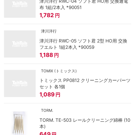
津川洋行 RWC-04 ソフト君 HO用 交換通電
布 1組/2本入 *90051
1,782
円
津川洋行
津川洋行 RWC-05 ソフト君 2型 HO用 交換
フエルト 1組2本入 *90059
1,188
円
TOMIX (トミックス)
トミックス PP0812 クリーニングカーパーツ
セット 各1個
1,089
円
TORM.
TORM. TE-503 レールクリーニング綿棒 (10
本)
649
円