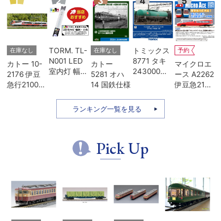
3
4
5
6
7
TL-
トミックス
トミックス
TORM. TL-
在庫なし
予約
ED
8771 タキ
8770 タキ
N013 LED
カトー
マイクロエ
幅狭
243000形
243000形
室内灯 Kタ
5281 オハ
ース A2262
・白
日本石油輸
日本オイル
イプ・白色
14 国鉄仕様
伊豆急2100
鉄道
送･緑
ターミナ
1本 鉄道模
系 5次車 ア
ル･青
型
ルファ・リ
ランキング一覧を見る
ゾート21 登
場時 8両セ
ット
Pick Up