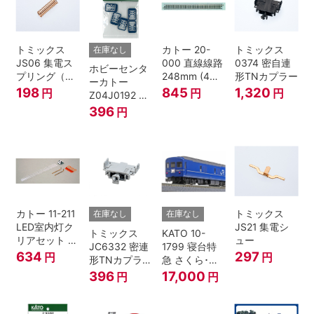
トミックス
カトー 20-
トミックス
在庫なし
JS06 集電ス
000 直線線路
0374 密自連
ホビーセンタ
プリング（Ｌ
248mm (4本
形TNカプラー
ーカトー
=7.5mm・4個
入) Nゲージ
198
845
1,320
円
円
円
Z04J0192 ク
入） 鉄道模型
モハ115 横須
396
円
Nゲージ
賀色 ジャンパ
栓
カトー 11-211
トミックス
在庫なし
在庫なし
LED室内灯ク
JS21 集電シ
トミックス
KATO 10-
リアセット N
ュー
JC6332 密連
1799 寝台特
ゲージ
634
297
円
円
形TNカプラー
急 さくら･は
(SPグレー電
やぶさ/富士
396
17,000
円
円
連付・211系)
24系 9両セッ
ト Ｎゲージ