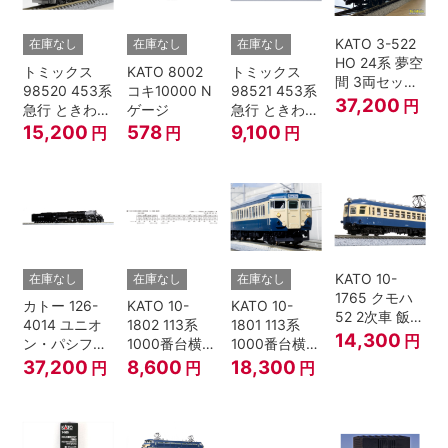
KATO 3-522
在庫なし
在庫なし
在庫なし
HO 24系 夢空
トミックス
KATO 8002
トミックス
間 3両セット
98520 453系
コキ10000 N
98521 453系
HOゲージ
37,200
円
急行 ときわ
ゲージ
急行 ときわ
基本4両セッ
増結3両セッ
15,200
578
9,100
円
円
円
ト Nゲージ
ト Nゲージ
KATO 10-
在庫なし
在庫なし
在庫なし
1765 クモハ
カトー 126-
KATO 10-
KATO 10-
52 2次車 飯田
4014 ユニオ
1802 113系
1801 113系
線 4両セット
14,300
円
ン・パシフィ
1000番台横須
1000番台横須
Nゲージ
ック鉄道 ビッ
賀・総武快速
賀・総武快速
37,200
8,600
18,300
円
円
円
グボーイ＃
線 増結4両セ
線 基本7両セ
4014
ット Nゲージ
ット Nゲージ