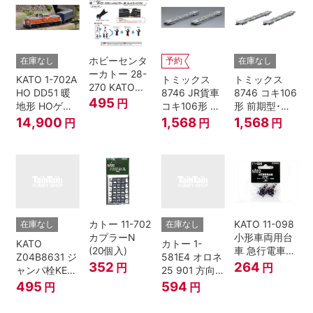
ホビーセンタ
在庫なし
予約
在庫なし
ーカトー 28-
KATO 1-702A
トミックス
トミックス
270 KATOナ
HO DD51 暖
8746 JR貨車
8746 コキ106
ックルカプラ
495
円
地形 HOゲー
コキ106形 前
形 前期型･新
ー 黒 センタ
ジ
期型･新塗装･
塗装･コンテ
14,900
1,568
1,568
円
円
円
リングバネ付
コンテナな
ナなし･2両セ
(10個入り）
し･2両セット
ット Nゲージ
Nゲージ
カトー 11-702
KATO 11-098
在庫なし
在庫なし
カプラーN
小形車両用台
KATO
カトー 1-
(20個入)
車 急行電車1
Z04B8631 ジ
581E4 オロネ
Bトレインシ
352
264
円
円
ャンパ栓KE76
25 901 方向
ョーティー 対
濃青 ランナー
幕 4両分
495
594
円
円
応品 1両分
5個