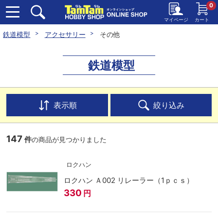
0
マイページ
カート
鉄道模型
アクセサリー
その他
鉄道模型
表示順
絞り込み
147
件
の商品が見つかりました
ロクハン
ロクハン Ａ002 リレーラー（1ｐｃｓ）
330
円