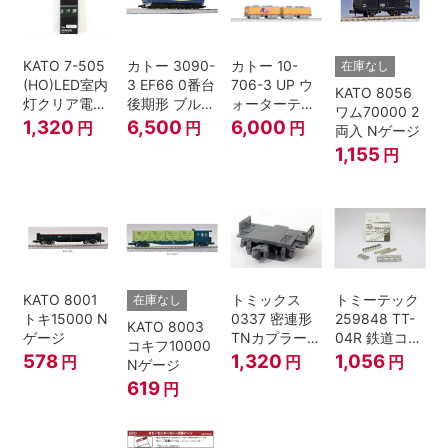
KATO 7-505
カトー 3090-
カトー 10-
在庫なし
(HO)LED室内
3 EF66 0番台
706-3 UP ウ
KATO 8056
灯クリア電球
後期形 ブルー
ォーターテン
ワム70000 2
色
トレイン牽引
ダー 2両入
1,320
6,500
6,000
円
円
円
両入 Nゲージ
機
1,155
円
KATO 8001
トミックス
トミーテック
在庫なし
トキ15000 N
0337 密連形
259848 TT-
KATO 8003
ゲージ
TNカプラー
04R 鉄道コレ
コキフ10000
(6個入・SPタ
クション
578
1,320
1,056
円
円
円
Nゲージ
イプ)
619
円