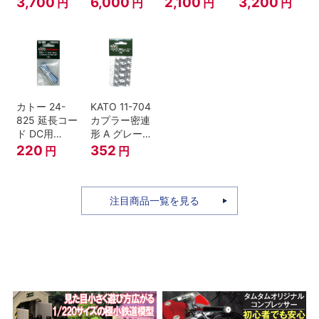
3,700
6,000
2,100
3,200
円
円
円
円
TRANCY
道・九州産交
バス ひのくに
号 60周年2台
セット Nゲー
ジ
カトー 24-
KATO 11-704
825 延長コー
カプラー密連
ド DC用
形 A グレー
(90cm）
(20個入) (ア
220
352
円
円
ーノルドカプ
ラー用対応)
注目商品一覧を見る