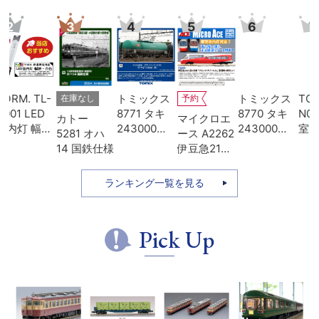
3
4
5
6
7
-
トミックス
トミックス
TORM. TL-
在庫なし
予約
8771 タキ
8770 タキ
N013 LED
カトー
マイクロエ
狭
243000形
243000形
室内灯 Kタ
5281 オハ
ース A2262
白
日本石油輸
日本オイル
イプ・白色
14 国鉄仕様
伊豆急2100
道
送･緑
ターミナ
1本 鉄道模
系 5次車 ア
ル･青
型
ルファ・リ
ランキング一覧を見る
ゾート21 登
場時 8両セ
ット
Pick Up