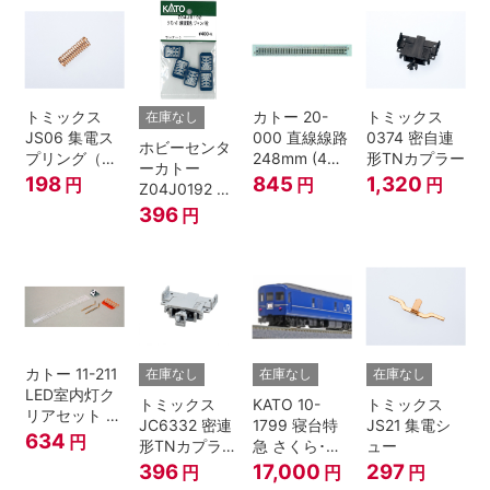
トミックス
カトー 20-
トミックス
在庫なし
JS06 集電ス
000 直線線路
0374 密自連
ホビーセンタ
プリング（Ｌ
248mm (4本
形TNカプラー
ーカトー
=7.5mm・4個
入) Nゲージ
198
845
1,320
円
円
円
Z04J0192 ク
入） 鉄道模型
モハ115 横須
396
円
Nゲージ
賀色 ジャンパ
栓
カトー 11-211
在庫なし
在庫なし
在庫なし
LED室内灯ク
トミックス
KATO 10-
トミックス
リアセット N
JC6332 密連
1799 寝台特
JS21 集電シ
ゲージ
634
円
形TNカプラー
急 さくら･は
ュー
(SPグレー電
やぶさ/富士
396
17,000
297
円
円
円
連付・211系)
24系 9両セッ