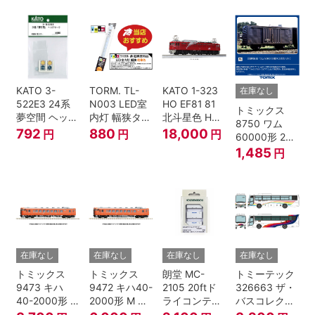
ト Ｎゲージ
KATO 3-
TORM. TL-
KATO 1-323
在庫なし
522E3 24系
N003 LED室
HO EF81 81
トミックス
夢空間 ヘッド
内灯 幅狭タイ
北斗星色 HO
8750 ワム
マーク 4種各1
プ・電球色 1
ゲージ
792
880
18,000
円
円
円
60000形 2両
個
本 鉄道模型
セット Nゲー
1,485
円
ジ
在庫なし
在庫なし
在庫なし
在庫なし
トミックス
トミックス
朗堂 MC-
トミーテック
9473 キハ
9472 キハ40-
2105 20ftド
326663 ザ・
40-2000形 T
2000形 M N
ライコンテナ
バスコレクシ
Nゲージ
ゲージ
タイプ
ョン 西日本鉄