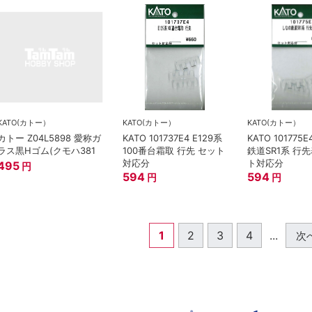
KATO(カトー）
KATO(カトー）
KATO(カトー）
カトー Z04L5898 愛称ガ
KATO 101737E4 E129系
KATO 101775
ラス黒Hゴム(クモハ381
100番台霜取 行先 セット
鉄道SR1系 行
対応分
ト対応分
495
円
594
594
円
円
1
2
3
4
...
次