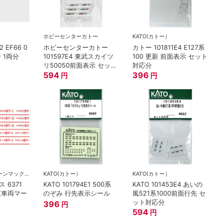
ホビーセンターカトー
KATO(カトー）
2 EF66 0
ホビーセンターカトー
カトー 101811E4 E127系
 1両分
101597E4 東武スカイツ
100 更新 前面表示 セット
リ50050前面表示 セット
対応分
対応分
594
396
円
円
GREENMAX(グリーンマックス）
KATO(カトー）
KATO(カトー）
 6371
KATO 101794E1 500系
KATO 101453E4 あいの
赤(車両マー
のぞみ 行先表示シール
風521系1000前面行先 セ
ット対応分
396
円
594
円