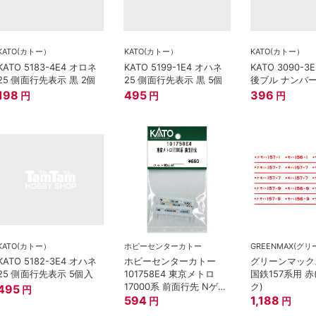
KATO(カトー）
KATO(カトー）
KATO(カトー）
KATO 5183-4E4 オロネ
KATO 5199-1E4 オハネ
KATO 3090-3E
25 側面行先表示 黒 2個
25 側面行先表示 黒 5個
後ブル ナンバー
198
495
396
円
円
円
KATO(カトー）
ホビーセンターカトー
KATO 5182-3E4 オハネ
ホビーセンターカトー
グリーンマックス
25 側面行先表示 5個入
101758E4 東京メトロ
国鉄157系用 
17000系 前面行先 Nゲー
ク)
495
円
ジ
594
1,188
円
円