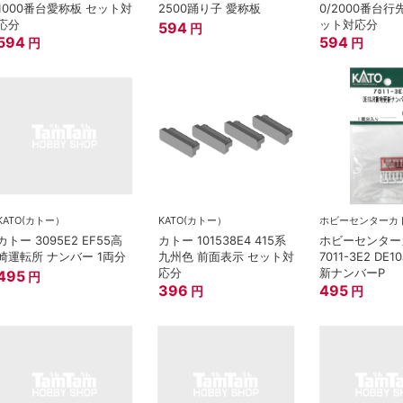
1000番台愛称板 セット対
2500踊り子 愛称板
0/2000番台行
応分
ット対応分
594
円
594
594
円
円
KATO(カトー）
KATO(カトー）
ホビーセンターカ
カトー 3095E2 EF55高
カトー 101538E4 415系
ホビーセンター
崎運転所 ナンバー 1両分
九州色 前面表示 セット対
7011-3E2 DE
応分
新ナンバーP
495
円
396
495
円
円