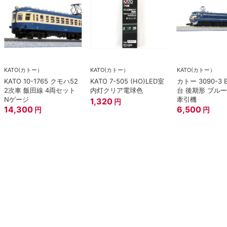
KATO(カトー）
KATO(カトー）
KATO(カトー）
KATO 10-1765 クモハ52
KATO 7-505 (HO)LED室
カトー 3090-3 
2次車 飯田線 4両セット
内灯クリア電球色
台 後期形 ブル
Nゲージ
牽引機
1,320
円
14,300
6,500
円
円