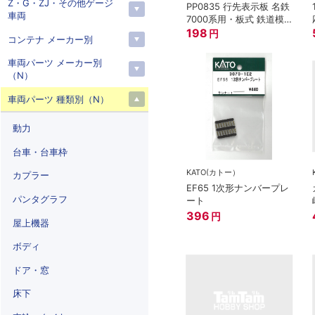
Z・G・ZJ・その他ゲージ
PP0835 行先表示板 名鉄
車両
7000系用・板式 鉄道模
型 Nゲージ
198
円
コンテナ メーカー別
車両パーツ メーカー別
（N）
車両パーツ 種類別（N）
動力
台車・台車枠
KATO(カトー）
カプラー
EF65 1次形ナンバープレ
パンタグラフ
ート
396
円
屋上機器
ボディ
ドア・窓
床下