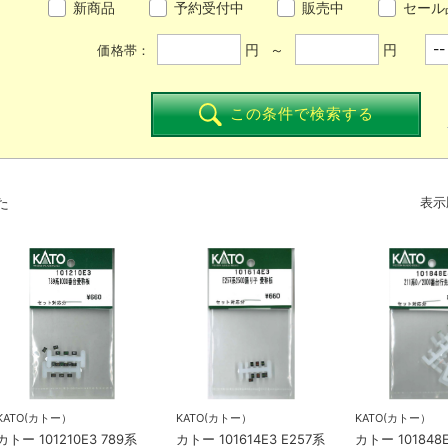
新商品
予約受付中
販売中
セール
円 ～
円
価格帯：
この条件で検索する
た
表示
KATO(カトー）
KATO(カトー）
KATO(カトー）
カトー 101210E3 789系
カトー 101614E3 E257系
カトー 101848E