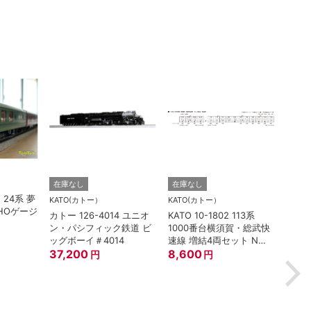
TORM.
在庫なし
在庫なし
O 24系 夢
TORM
KATO(カトー）
KATO(カトー）
HOゲージ
灯 幅
カトー 126-4014 ユニオ
KATO 10-1802 113系
鉄道
ン・パシフィック鉄道 ビ
1000番台横須賀・総武快
880
ッグボーイ＃4014
速線 増結4両セット Nゲ
37,200
ージ
8,600
円
円