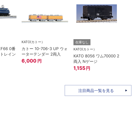
KATO(カトー）
在庫なし
在庫
EF66 0番
カトー 10-706-3 UP ウォ
KATO(カトー）
TOM
ートレイン
ーターテンダー 2両入
KATO 8056 ワム70000 2
トミー
6,000
円
両入 Nゲージ
ザ・
姫バ
1,155
円
96M
1,58
注目商品一覧を見る