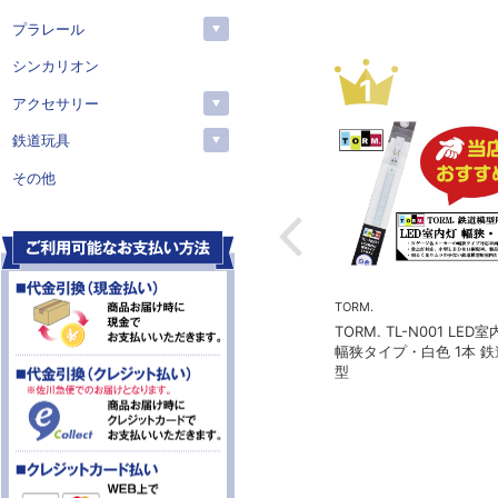
プラレール
シンカリオン
3
4
アクセサリー
鉄道玩具
その他
予約
予約
イコン
MICROACE(マイクロエース)
KATO(カトー）
コン 951C MI
マイクロエース A2262 伊豆
カトー 2024-1 C
UM12A ジェムカ
急2100系 5次車 アルファ・
リゾート21 登場時 8両セッ
ト