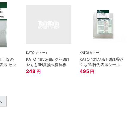
KATO(カトー）
KATO(カトー）
E4 しなの
KATO 4855-8E クハ381
KATO 101777E1 381系や
先表示 セッ
やくもRN変換式愛称板
くもRN行先表示シール
248
495
円
円
へ