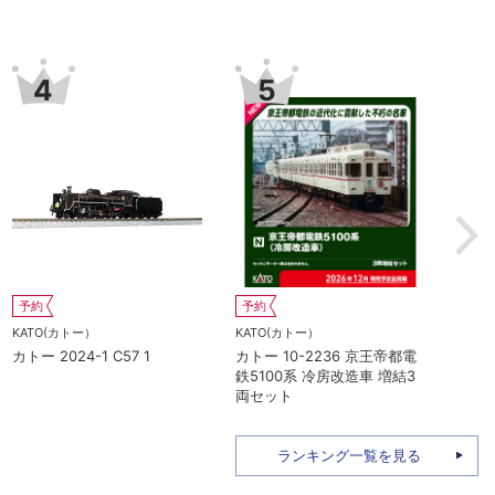
7
8
KATO(カトー）
予約
カトー 10-2039 165系
KATO(カトー）
345M 大垣夜行 8両基本セッ
帝都電
カトー 10-2235 京王帝都電
ト
房増備
鉄5000系 冷房改造車 基本4
品
両セット
ランキング一覧を見る