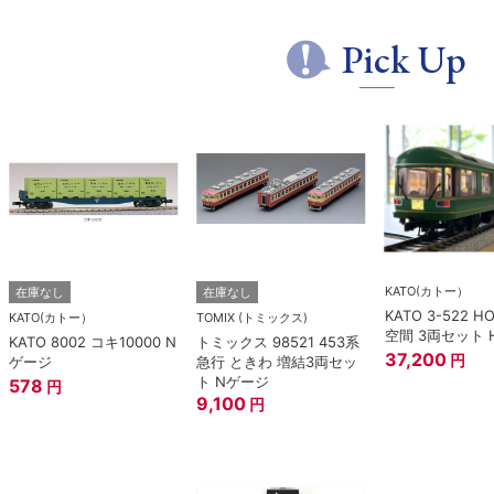
Pick Up
KATO(カトー）
在庫なし
在庫なし
KATO 3-522 H
KATO(カトー）
TOMIX (トミックス)
空間 3両セット 
KATO 8002 コキ10000 N
トミックス 98521 453系
37,200
円
ゲージ
急行 ときわ 増結3両セッ
ト Nゲージ
578
円
9,100
円