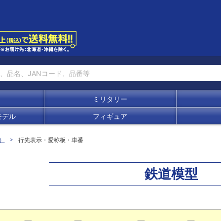
ミリタリー
モデル
フィギュア
）
行先表示・愛称板・車番
鉄道模型