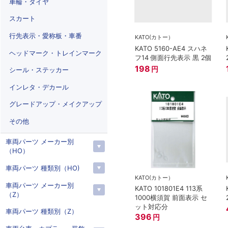
車輪・タイヤ
スカート
行先表示・愛称板・車番
KATO(カトー）
KATO 5160-AE4 スハネ
ヘッドマーク・トレインマーク
フ14 側面行先表示 黒 2個
198
円
シール・ステッカー
インレタ・デカール
グレードアップ・メイクアップ
その他
車両パーツ メーカー別
（HO）
車両パーツ 種類別（HO)
KATO(カトー）
車両パーツ メーカー別
KATO 101801E4 113系
（Z）
1000横須賀 前面表示 セ
ット対応分
車両パーツ 種類別（Z）
396
円