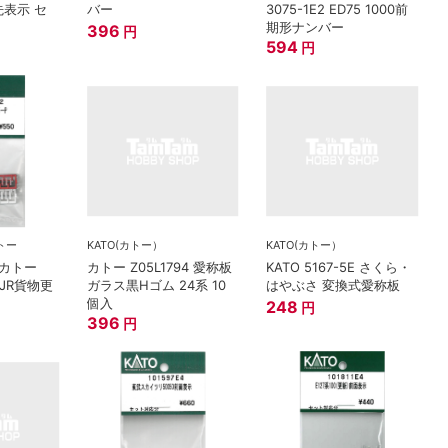
先表示 セ
バー
3075-1E2 ED75 1000前
期形ナンバー
396
円
594
円
トー
KATO(カトー）
KATO(カトー）
カトー
カトー Z05L1794 愛称板
KATO 5167-5E さくら・
10JR貨物更
ガラス黒Hゴム 24系 10
はやぶさ 変換式愛称板
個入
248
円
396
円