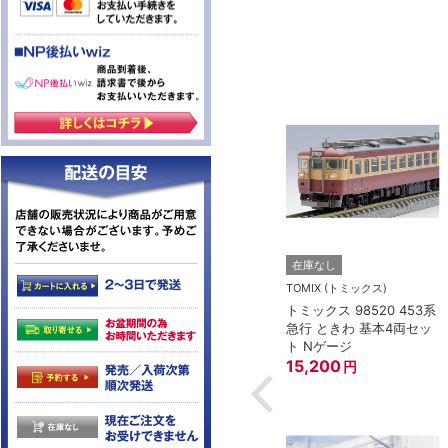
トー）
KATO(カトー）
在庫なし
4-825 延長コー
KATO 11-704 カプラー密
TOMIX (トミックス)
(90cm）
連形 A グレー (20個入)
トミックス 98520 453系
(アーノルドカプラー用対
急行 ときわ 基本4両セッ
応)
352
円
ト Nゲージ
15,200
円