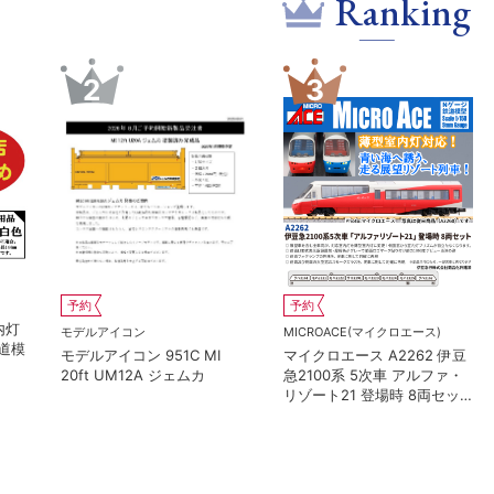
Ranking
5
6
予約
予約
KATO(カトー）
KATO(カトー）
57 1
カトー 10-2236 京王帝都電
カトー 10-2237 京王
鉄5100系 冷房改造車 増結3
鉄5000系+5100系 冷
両セット
車 7両セット 特別企画