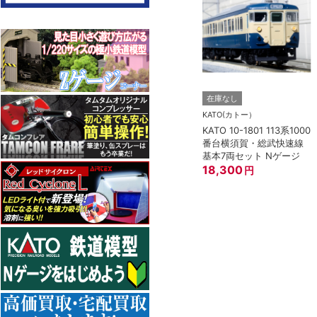
在庫なし
KATO(カトー）
KATO 10-1801 113系1000
番台横須賀・総武快速線
基本7両セット Nゲージ
18,300
円