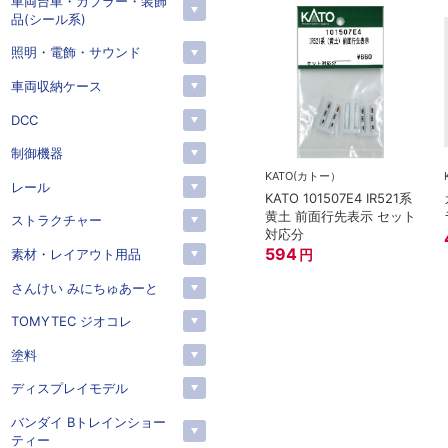
車両台車・カプラー・装飾
品(シール系)
照明・電飾・サウンド
車両収納ケース
DCC
制御機器
KATO(カトー）
レール
KATO 101507E4 IR521系
黄土 前面行先表示 セット
ストラクチャー
対応分
594
素材・レイアウト用品
円
さんけい みにちゅあーと
TOMYTEC ジオコレ
塗料
ディスプレイモデル
バンダイ Bトレインショー
ティー