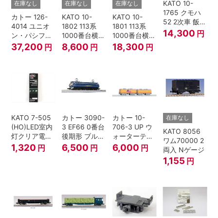
KATO 10-
在庫なし
在庫なし
在庫なし
1765 クモハ
カトー 126-
KATO 10-
KATO 10-
52 2次車 飯田
4014 ユニオ
1802 113系
1801 113系
線 4両セット
14,300
円
ン・パシフィ
1000番台横須
1000番台横須
Nゲージ
ック鉄道 ビッ
賀・総武快速
賀・総武快速
37,200
8,600
18,300
円
円
円
グボーイ＃
線 増結4両セ
線 基本7両セ
4014
ット Nゲージ
ット Nゲージ
KATO 7-505
カトー 3090-
カトー 10-
在庫なし
(HO)LED室内
3 EF66 0番台
706-3 UP ウ
KATO 8056
灯クリア電球
後期形 ブルー
ォーターテン
ワム70000 2
色
トレイン牽引
ダー 2両入
1,320
6,500
6,000
円
円
円
両入 Nゲージ
機
1,155
円