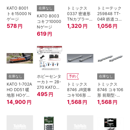
KATO 8001
トミックス
トミーテック
在庫なし
トキ15000 N
0337 密連形
259848 TT-
KATO 8003
ゲージ
TNカプラー
04R 鉄道コレ
コキフ10000
(6個入・SPタ
クション
578
1,320
1,056
円
円
円
Nゲージ
イプ)
619
円
ホビーセンタ
在庫なし
予約
在庫なし
ーカトー 28-
KATO 1-702A
トミックス
トミックス
270 KATOナ
HO DD51 暖
8746 JR貨車
8746 コキ106
ックルカプラ
495
円
地形 HOゲー
コキ106形 前
形 前期型･新
ー 黒 センタ
ジ
期型･新塗装･
塗装･コンテ
14,900
1,568
1,568
円
円
円
リングバネ付
コンテナな
ナなし･2両セ
(10個入り）
し･2両セット
ット Nゲージ
Nゲージ