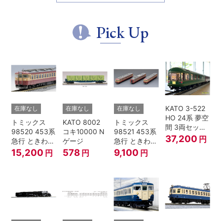
場時 8両セ
ット
Pick Up
KATO 3-522
在庫なし
在庫なし
在庫なし
HO 24系 夢空
トミックス
KATO 8002
トミックス
間 3両セット
98520 453系
コキ10000 N
98521 453系
HOゲージ
37,200
円
急行 ときわ
ゲージ
急行 ときわ
基本4両セッ
増結3両セッ
15,200
578
9,100
円
円
円
ト Nゲージ
ト Nゲージ