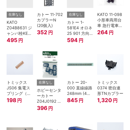
カトー 11-702
KATO 11-098
在庫なし
在庫なし
カプラーN
小形車両用台
KATO
カトー 1-
(20個入)
車 急行電車1
Z04B8631 ジ
581E4 オロネ
Bトレインシ
352
264
円
円
ャンパ栓KE76
25 901 方向
ョーティー 対
濃青 ランナー
幕 4両分
495
594
円
円
応品 1両分
5個
トミックス
カトー 20-
トミックス
在庫なし
JS06 集電ス
000 直線線路
0374 密自連
ホビーセンタ
プリング（Ｌ
248mm (4本
形TNカプラー
ーカトー
=7.5mm・4個
入) Nゲージ
198
845
1,320
円
円
円
Z04J0192 ク
入） 鉄道模型
モハ115 横須
396
円
Nゲージ
賀色 ジャンパ
栓