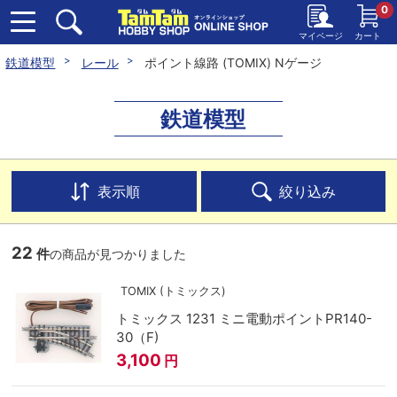
0
マイページ
カート
鉄道模型
レール
ポイント線路 (TOMIX) Nゲージ
鉄道模型
表示順
絞り込み
22
件
の商品が見つかりました
TOMIX (トミックス)
トミックス 1231 ミニ電動ポイントPR140-
30（F)
3,100
円