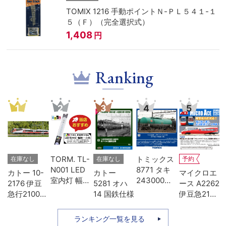
TOMIX 1216 手動ポイントＮ-ＰＬ５４１-１
５（Ｆ）（完全選択式）
1,408
円
Ranking
1
2
3
4
5
-
TORM. TL-
トミックス
在庫なし
在庫なし
予約
D
N001 LED
8771 タキ
カトー 10-
カトー
マイクロエ
タ
室内灯 幅狭
243000形
2176 伊豆
5281 オハ
ース A2262
色
タイプ・白
日本石油輸
急行2100系
14 国鉄仕様
伊豆急2100
模
色 1本 鉄道
送･緑
リゾート21
系 5次車 ア
模型
7両セット
ルファ・リ
ランキング一覧を見る
ゾート21 登