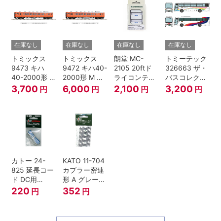
在庫なし
在庫なし
在庫なし
在庫なし
トミックス
トミックス
朗堂 MC-
トミーテック
9473 キハ
9472 キハ40-
2105 20ftド
326663 ザ・
40-2000形 T
2000形 M N
ライコンテナ
バスコレクシ
Nゲージ
ゲージ
タイプ
ョン 西日本鉄
3,700
6,000
2,100
3,200
円
円
円
円
TRANCY
道・九州産交
バス ひのくに
号 60周年2台
セット Nゲー
ジ
カトー 24-
KATO 11-704
825 延長コー
カプラー密連
ド DC用
形 A グレー
(90cm）
(20個入) (ア
220
352
円
円
ーノルドカプ
ラー用対応)