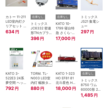
カトー 11-211
トミックス
在庫なし
在庫なし
LED室内灯ク
JS21 集電シ
トミックス
KATO 10-
リアセット N
ュー
JC6332 密連
1799 寝台特
ゲージ
634
297
円
円
形TNカプラー
急 さくら･は
(SPグレー電
やぶさ/富士
396
17,000
円
円
連付・211系)
24系 9両セッ
ト Ｎゲージ
KATO 3-
TORM. TL-
KATO 1-323
在庫なし
522E3 24系
N003 LED室
HO EF81 81
トミックス
夢空間 ヘッド
内灯 幅狭タイ
北斗星色 HO
8750 ワム
マーク 4種各1
プ・電球色 1
ゲージ
792
880
18,000
円
円
円
60000形 2両
個
本 鉄道模型
セット Nゲー
1,485
円
ジ