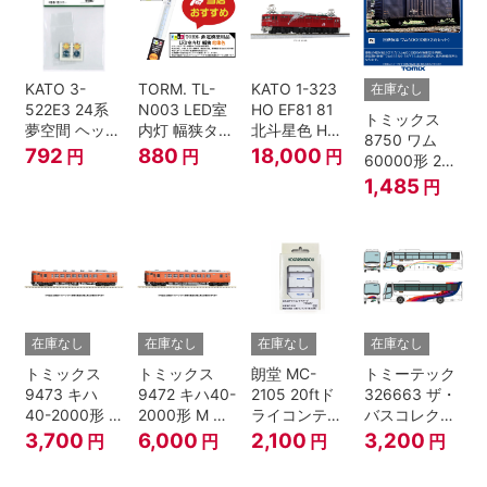
KATO 3-
TORM. TL-
KATO 1-323
在庫なし
522E3 24系
N003 LED室
HO EF81 81
トミックス
夢空間 ヘッド
内灯 幅狭タイ
北斗星色 HO
8750 ワム
マーク 4種各1
プ・電球色 1
ゲージ
792
880
18,000
円
円
円
60000形 2両
個
本 鉄道模型
セット Nゲー
1,485
円
ジ
在庫なし
在庫なし
在庫なし
在庫なし
トミックス
トミックス
朗堂 MC-
トミーテック
9473 キハ
9472 キハ40-
2105 20ftド
326663 ザ・
40-2000形 T
2000形 M N
ライコンテナ
バスコレクシ
Nゲージ
ゲージ
タイプ
ョン 西日本鉄
3,700
6,000
2,100
3,200
円
円
円
円
TRANCY
道・九州産交
バス ひのくに