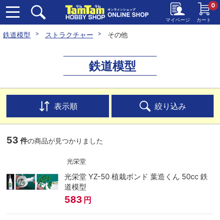
0
マイページ
カート
鉄道模型
ストラクチャー
その他
鉄道模型
表示順
絞り込み
53
件
の商品が見つかりました
光栄堂
光栄堂 YZ-50 植栽ボンド 葉造くん 50cc 鉄
道模型
583
円