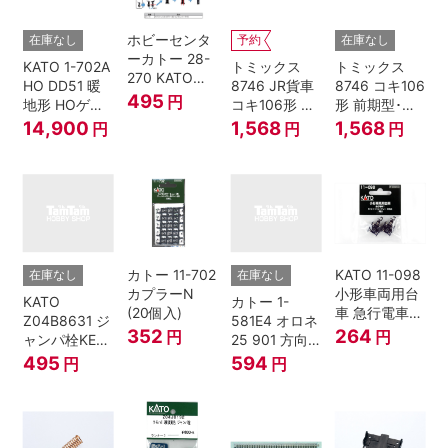
ホビーセンタ
在庫なし
予約
在庫なし
ーカトー 28-
KATO 1-702A
トミックス
トミックス
270 KATOナ
HO DD51 暖
8746 JR貨車
8746 コキ106
ックルカプラ
495
円
地形 HOゲー
コキ106形 前
形 前期型･新
ー 黒 センタ
ジ
期型･新塗装･
塗装･コンテ
14,900
1,568
1,568
円
円
円
リングバネ付
コンテナな
ナなし･2両セ
(10個入り）
し･2両セット
ット Nゲージ
Nゲージ
カトー 11-702
KATO 11-098
在庫なし
在庫なし
カプラーN
小形車両用台
KATO
カトー 1-
(20個入)
車 急行電車1
Z04B8631 ジ
581E4 オロネ
Bトレインシ
352
264
円
円
ャンパ栓KE76
25 901 方向
ョーティー 対
濃青 ランナー
幕 4両分
495
594
円
円
応品 1両分
5個