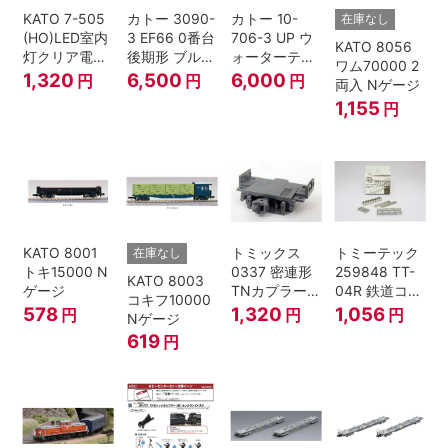
KATO 7-505
カトー 3090-
カトー 10-
在庫なし
(HO)LED室内
3 EF66 0番台
706-3 UP ウ
KATO 8056
灯クリア電球
後期形 ブルー
ォーターテン
ワム70000 2
色
トレイン牽引
ダー 2両入
1,320
6,500
6,000
円
円
円
両入 Nゲージ
機
1,155
円
KATO 8001
トミックス
トミーテック
在庫なし
トキ15000 N
0337 密連形
259848 TT-
KATO 8003
ゲージ
TNカプラー
04R 鉄道コレ
コキフ10000
(6個入・SPタ
クション
578
1,320
1,056
円
円
円
Nゲージ
イプ)
619
円