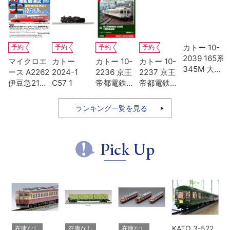
カトー 10-
予約
予約
予約
予約
2039 165系
カトー 10-
カトー 10-
カトー 10-
カトー 10-
345M 大垣
2236 京王
2237 京王
2235 京王
1500 35系
夜行 8両基
帝都電鉄
帝都電鉄
帝都電鉄
4000番台
本セット
5100系 冷
5000系
5000系 冷
SLやまぐち
房改造車 増
+5100系 冷
房改造車 基
号 5両セッ
ランキング一覧を見る
結3両セッ
房増備車 7
本4両セッ
ト
ト
両セット 特
ト
別企画品
Pick Up
KATO 3-522
在庫なし
在庫なし
在庫なし