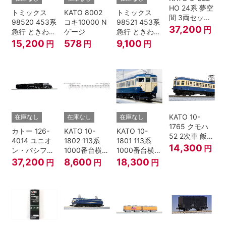
HO 24系 夢空
トミックス
KATO 8002
トミックス
間 3両セット
98520 453系
コキ10000 N
98521 453系
HOゲージ
37,200
円
急行 ときわ
ゲージ
急行 ときわ
基本4両セッ
増結3両セッ
15,200
578
9,100
円
円
円
ト Nゲージ
ト Nゲージ
KATO 10-
在庫なし
在庫なし
在庫なし
1765 クモハ
カトー 126-
KATO 10-
KATO 10-
52 2次車 飯田
4014 ユニオ
1802 113系
1801 113系
線 4両セット
14,300
円
ン・パシフィ
1000番台横須
1000番台横須
Nゲージ
ック鉄道 ビッ
賀・総武快速
賀・総武快速
37,200
8,600
18,300
円
円
円
グボーイ＃
線 増結4両セ
線 基本7両セ
4014
ット Nゲージ
ット Nゲージ