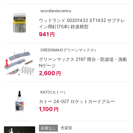
woodlandscenics
ウッドランド 00201432 ST1432 サブテレ
イン用釘(75本) 鉄道模型
941
円
GREENMAX(グリーンマックス）
グリーンマックス 2197 燈台・防波堤・漁船
Nゲージ
2,600
円
KATO(カトー）
カトー 24-027 ロケットカードグルー
1,100
円
光栄堂
在庫なし