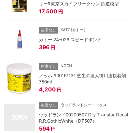
リー&東京スカイツリータウン 鉄道模型
17,500
円
KATO(カトー）
在庫なし
カトー 24-026 スピードボンド
396
円
NOCH
在庫なし
ノッホ #00161131 芝生の達人御用達接着剤
750ml
4,200
円
ウッドランドシーニックス
在庫なし
ウッドランド00200507 Dry Transfar Decal
R.R.GothicWhite（DT507）
594
円