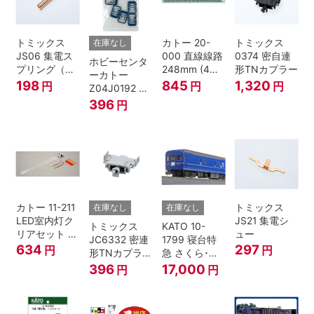
トミックス
カトー 20-
トミックス
在庫なし
JS06 集電ス
000 直線線路
0374 密自連
ホビーセンタ
プリング（Ｌ
248mm (4本
形TNカプラー
ーカトー
=7.5mm・4個
入) Nゲージ
198
845
1,320
円
円
円
Z04J0192 ク
入） 鉄道模型
モハ115 横須
396
円
Nゲージ
賀色 ジャンパ
栓
カトー 11-211
トミックス
在庫なし
在庫なし
LED室内灯ク
JS21 集電シ
トミックス
KATO 10-
リアセット N
ュー
JC6332 密連
1799 寝台特
ゲージ
634
297
円
円
形TNカプラー
急 さくら･は
(SPグレー電
やぶさ/富士
396
17,000
円
円
連付・211系)
24系 9両セッ
ト Ｎゲージ