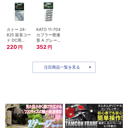
号 60周年2台
セット Nゲー
ジ
カトー 24-
KATO 11-704
825 延長コー
カプラー密連
ド DC用
形 A グレー
(90cm）
(20個入) (ア
220
352
円
円
ーノルドカプ
ラー用対応)
注目商品一覧を見る