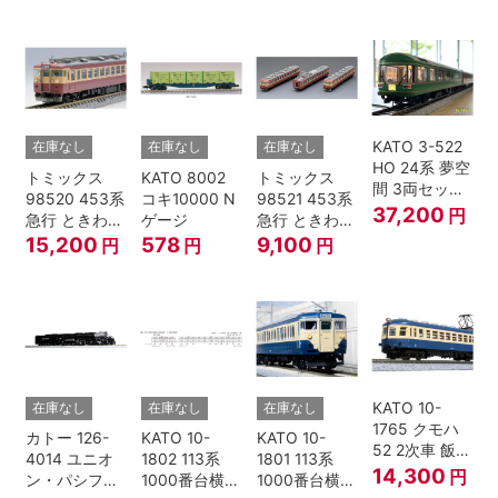
KATO 3-522
在庫なし
在庫なし
在庫なし
HO 24系 夢空
トミックス
KATO 8002
トミックス
間 3両セット
98520 453系
コキ10000 N
98521 453系
HOゲージ
37,200
円
急行 ときわ
ゲージ
急行 ときわ
基本4両セッ
増結3両セッ
15,200
578
9,100
円
円
円
ト Nゲージ
ト Nゲージ
KATO 10-
在庫なし
在庫なし
在庫なし
1765 クモハ
カトー 126-
KATO 10-
KATO 10-
52 2次車 飯田
4014 ユニオ
1802 113系
1801 113系
線 4両セット
14,300
円
ン・パシフィ
1000番台横須
1000番台横須
Nゲージ