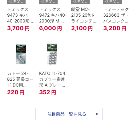
在庫なし
在庫なし
在庫なし
在庫なし
トミックス
トミックス
朗堂 MC-
トミーテック
9473 キハ
9472 キハ40-
2105 20ftド
326663 ザ・
40-2000形 T
2000形 M N
ライコンテナ
バスコレクシ
Nゲージ
ゲージ
タイプ
ョン 西日本鉄
3,700
6,000
2,100
3,200
円
円
円
円
TRANCY
道・九州産交
バス ひのくに
号 60周年2台
セット Nゲー
ジ
カトー 24-
KATO 11-704
825 延長コー
カプラー密連
ド DC用
形 A グレー
(90cm）
(20個入) (ア
220
352
円
円
ーノルドカプ
ラー用対応)
注目商品一覧を見る