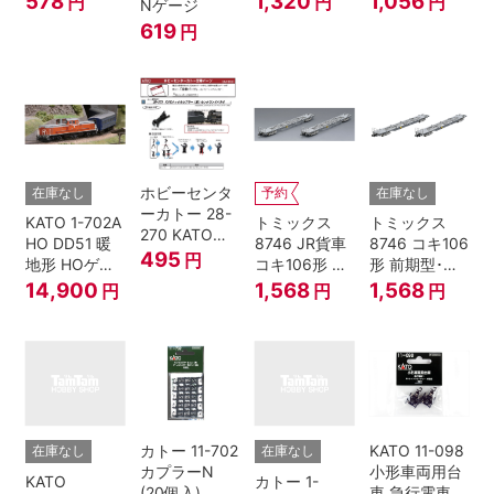
578
1,320
1,056
円
円
円
Nゲージ
イプ)
619
円
ホビーセンタ
在庫なし
予約
在庫なし
ーカトー 28-
KATO 1-702A
トミックス
トミックス
270 KATOナ
HO DD51 暖
8746 JR貨車
8746 コキ106
ックルカプラ
495
円
地形 HOゲー
コキ106形 前
形 前期型･新
ー 黒 センタ
ジ
期型･新塗装･
塗装･コンテ
14,900
1,568
1,568
円
円
円
リングバネ付
コンテナな
ナなし･2両セ
(10個入り）
し･2両セット
ット Nゲージ
Nゲージ
カトー 11-702
KATO 11-098
在庫なし
在庫なし
カプラーN
小形車両用台
KATO
カトー 1-
(20個入)
車 急行電車1