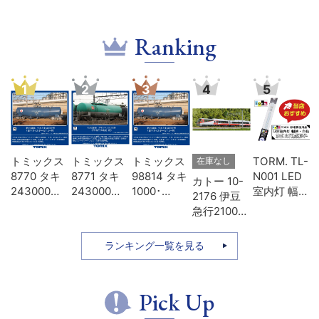
Ranking
1
2
3
4
5
-
トミックス
トミックス
トミックス
TORM. TL-
在庫なし
D
8770 タキ
8771 タキ
98814 タキ
N001 LED
カトー 10-
タ
243000形
243000形
1000･
室内灯 幅狭
2176 伊豆
色
日本オイル
日本石油輸
43000形貨
タイプ・白
急行2100系
模
ターミナ
送･緑
車 日本石油
色 1本 鉄道
リゾート21
ル･青
輸送 8両セ
模型
7両セット
ランキング一覧を見る
ット
Pick Up