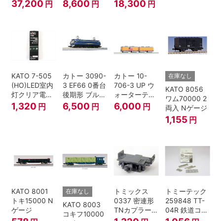
ック鉄道 ビッ
賀・総武快速
賀・総武快速
37,200
8,600
18,300
円
円
円
グボーイ＃
線 増結4両セ
線 基本7両セ
4014
ット Nゲージ
ット Nゲージ
KATO 7-505
カトー 3090-
カトー 10-
在庫なし
(HO)LED室内
3 EF66 0番台
706-3 UP ウ
KATO 8056
灯クリア電球
後期形 ブルー
ォーターテン
ワム70000 2
色
トレイン牽引
ダー 2両入
1,320
6,500
6,000
円
円
円
両入 Nゲージ
機
1,155
円
KATO 8001
トミックス
トミーテック
在庫なし
トキ15000 N
0337 密連形
259848 TT-
KATO 8003
ゲージ
TNカプラー
04R 鉄道コレ
コキフ10000
(6個入・SPタ
クション