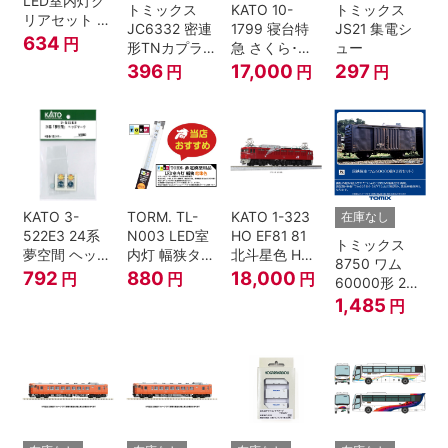
LED室内灯ク
トミックス
KATO 10-
トミックス
リアセット N
JC6332 密連
1799 寝台特
JS21 集電シ
ゲージ
634
円
形TNカプラー
急 さくら･は
ュー
(SPグレー電
やぶさ/富士
396
17,000
297
円
円
円
連付・211系)
24系 9両セッ
ト Ｎゲージ
KATO 3-
TORM. TL-
KATO 1-323
在庫なし
522E3 24系
N003 LED室
HO EF81 81
トミックス
夢空間 ヘッド
内灯 幅狭タイ
北斗星色 HO
8750 ワム
マーク 4種各1
プ・電球色 1
ゲージ
792
880
18,000
円
円
円
60000形 2両
個
本 鉄道模型
セット Nゲー
1,485
円
ジ