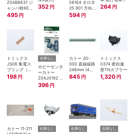
Z04B8631 ジ
581E4 オロネ
Bトレインシ
352
264
円
円
ャンパ栓KE76
25 901 方向
ョーティー 対
濃青 ランナー
幕 4両分
495
594
円
円
応品 1両分
5個
トミックス
カトー 20-
トミックス
在庫なし
JS06 集電ス
000 直線線路
0374 密自連
ホビーセンタ
プリング（Ｌ
248mm (4本
形TNカプラー
ーカトー
=7.5mm・4個
入) Nゲージ
198
845
1,320
円
円
円
Z04J0192 ク
入） 鉄道模型
モハ115 横須
396
円
Nゲージ
賀色 ジャンパ
栓
カトー 11-211
在庫なし
在庫なし
在庫なし