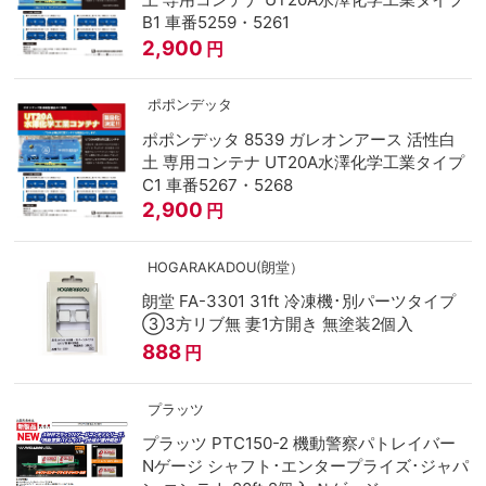
B1 車番5259・5261
2,900
円
ポポンデッタ
ポポンデッタ 8539 ガレオンアース 活性白
土 専用コンテナ UT20A水澤化学工業タイプ
C1 車番5267・5268
2,900
円
HOGARAKADOU(朗堂）
朗堂 FA-3301 31ft 冷凍機･別パーツタイプ
③3方リブ無 妻1方開き 無塗装2個入
888
円
プラッツ
プラッツ PTC150-2 機動警察パトレイバー
Nゲージ シャフト･エンタープライズ･ジャパ