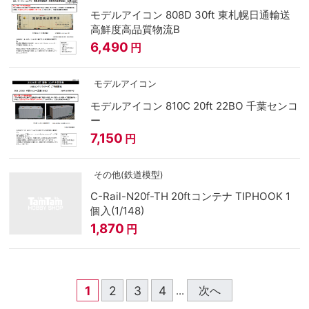
モデルアイコン 808D 30ft 東札幌日通輸送
高鮮度高品質物流B
6,490
円
モデルアイコン
モデルアイコン 810C 20ft 22BO 千葉センコ
ー
7,150
円
その他(鉄道模型)
C-Rail-N20f-TH 20ftコンテナ TIPHOOK 1
個入(1/148)
1,870
円
1
2
3
4
次へ
...