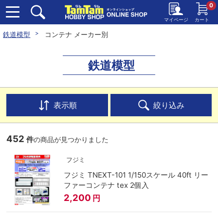
0
マイページ
カート
鉄道模型
コンテナ メーカー別
鉄道模型
表示順
絞り込み
452
件
の商品が見つかりました
フジミ
フジミ TNEXT-101 1/150スケール 40ft リー
ファーコンテナ tex 2個入
2,200
円