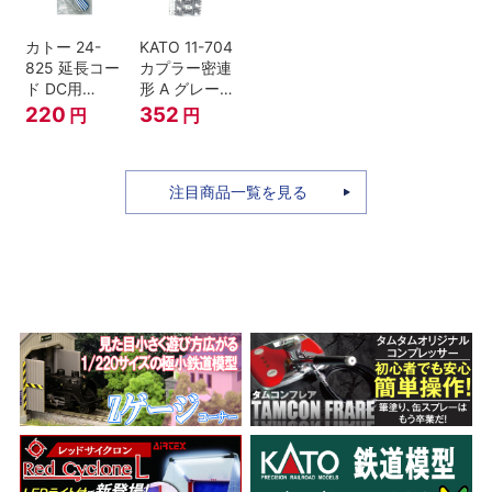
カトー 24-
KATO 11-704
825 延長コー
カプラー密連
ド DC用
形 A グレー
(90cm）
(20個入) (ア
220
352
円
円
ーノルドカプ
ラー用対応)
注目商品一覧を見る