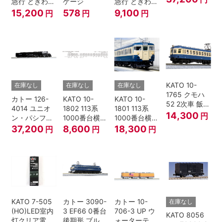
急行 ときわ
ゲージ
急行 ときわ
基本4両セッ
増結3両セッ
15,200
578
9,100
円
円
円
ト Nゲージ
ト Nゲージ
KATO 10-
在庫なし
在庫なし
在庫なし
1765 クモハ
カトー 126-
KATO 10-
KATO 10-
52 2次車 飯田
4014 ユニオ
1802 113系
1801 113系
線 4両セット
14,300
円
ン・パシフィ
1000番台横須
1000番台横須
Nゲージ
ック鉄道 ビッ
賀・総武快速
賀・総武快速
37,200
8,600
18,300
円
円
円
グボーイ＃
線 増結4両セ
線 基本7両セ
4014
ット Nゲージ
ット Nゲージ
KATO 7-505
カトー 3090-
カトー 10-
在庫なし
(HO)LED室内
3 EF66 0番台
706-3 UP ウ
KATO 8056
灯クリア電球
後期形 ブルー
ォーターテン