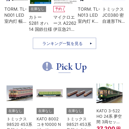
U-
TORM. TL-
TORM. TL-
トミックス
在庫なし
予約
両
N001 LED
N013 LED
JC0380 密
カトー
マイクロエ
ォ
室内灯 幅狭
室内灯 Kタ
自連形TNカ
5281 オハ
ース A2262
用
タイプ・白
イプ・白色
プラー(電連
14 国鉄仕様
伊豆急2100
レ
色 1本 鉄道
1本 鉄道模
付・名鉄
系 5次車 ア
模型
型
7000)
ルファ・リ
ランキング一覧を見る
ゾート21 登
場時 8両セ
ット
Pick Up
KATO 3-522
在庫なし
在庫なし
在庫なし
HO 24系 夢空
トミックス
KATO 8002
トミックス
間 3両セット
98520 453系
コキ10000 N
98521 453系
HOゲージ
37,200
円