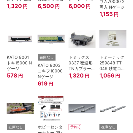
ワム70000 2
色
トレイン牽引
ダー 2両入
1,320
6,500
6,000
円
円
円
両入 Nゲージ
機
1,155
円
KATO 8001
トミックス
トミーテック
在庫なし
トキ15000 N
0337 密連形
259848 TT-
KATO 8003
ゲージ
TNカプラー
04R 鉄道コレ
コキフ10000
(6個入・SPタ
クション
578
1,320
1,056
円
円
円
Nゲージ
イプ)
619
円
ホビーセンタ
在庫なし
予約
在庫なし
ーカトー 28-