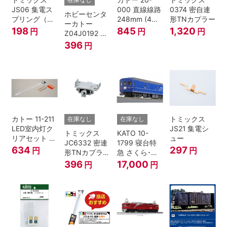
在庫なし
JS06 集電ス
000 直線線路
0374 密自連
ホビーセンタ
プリング（Ｌ
248mm (4本
形TNカプラー
ーカトー
=7.5mm・4個
入) Nゲージ
198
845
1,320
円
円
円
Z04J0192 ク
入） 鉄道模型
モハ115 横須
396
円
Nゲージ
賀色 ジャンパ
栓
カトー 11-211
トミックス
在庫なし
在庫なし
LED室内灯ク
JS21 集電シ
トミックス
KATO 10-
リアセット N
ュー
JC6332 密連
1799 寝台特
ゲージ
634
297
円
円
形TNカプラー
急 さくら･は
(SPグレー電
やぶさ/富士
396
17,000
円
円
連付・211系)
24系 9両セッ
ト Ｎゲージ