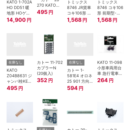
KATO 1-702A
トミックス
トミックス
270 KATOナ
HO DD51 暖
8746 JR貨車
8746 コキ106
ックルカプラ
495
円
地形 HOゲー
コキ106形 前
形 前期型･新
ー 黒 センタ
ジ
期型･新塗装･
塗装･コンテ
14,900
1,568
1,568
円
円
円
リングバネ付
コンテナな
ナなし･2両セ
(10個入り）
し･2両セット
ット Nゲージ
Nゲージ
カトー 11-702
KATO 11-098
在庫なし
在庫なし
カプラーN
小形車両用台
KATO
カトー 1-
(20個入)
車 急行電車1
Z04B8631 ジ
581E4 オロネ
Bトレインシ
352
264
円
円
ャンパ栓KE76
25 901 方向
ョーティー 対
濃青 ランナー
幕 4両分
495
594
円
円
応品 1両分
5個
トミックス
カトー 20-
トミックス