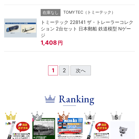
TOMYTEC（トミーテック）
在庫なし
トミーテック 228141 ザ・トレーラーコレク
ション 2台セット 日本郵船 鉄道模型 Nゲー
ジ
1,408
円
1
2
次へ
Ranking
1
2
3
4
5