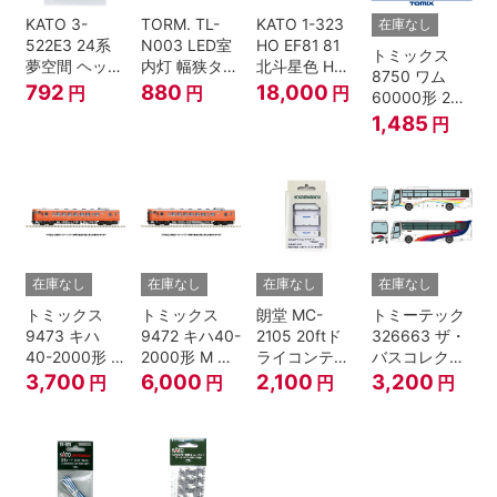
KATO 3-
TORM. TL-
KATO 1-323
在庫なし
522E3 24系
N003 LED室
HO EF81 81
トミックス
夢空間 ヘッド
内灯 幅狭タイ
北斗星色 HO
8750 ワム
マーク 4種各1
プ・電球色 1
ゲージ
792
880
18,000
円
円
円
60000形 2両
個
本 鉄道模型
セット Nゲー
1,485
円
ジ
在庫なし
在庫なし
在庫なし
在庫なし
トミックス
トミックス
朗堂 MC-
トミーテック
9473 キハ
9472 キハ40-
2105 20ftド
326663 ザ・
40-2000形 T
2000形 M N
ライコンテナ
バスコレクシ
Nゲージ
ゲージ
タイプ
ョン 西日本鉄
3,700
6,000
2,100
3,200
円
円
円
円
TRANCY
道・九州産交
バス ひのくに
号 60周年2台
セット Nゲー
ジ