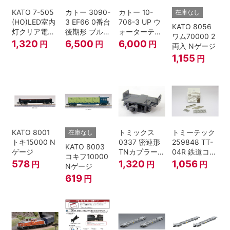
KATO 7-505
カトー 3090-
カトー 10-
在庫なし
(HO)LED室内
3 EF66 0番台
706-3 UP ウ
KATO 8056
灯クリア電球
後期形 ブルー
ォーターテン
ワム70000 2
色
トレイン牽引
ダー 2両入
1,320
6,500
6,000
円
円
円
両入 Nゲージ
機
1,155
円
KATO 8001
トミックス
トミーテック
在庫なし
トキ15000 N
0337 密連形
259848 TT-
KATO 8003
ゲージ
TNカプラー
04R 鉄道コレ
コキフ10000
(6個入・SPタ
クション
578
1,320
1,056
円
円
円
Nゲージ
イプ)
619
円