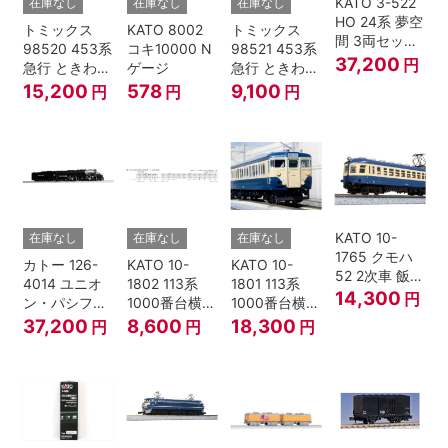
KATO 3-522
在庫なし
在庫なし
在庫なし
HO 24系 夢空
トミックス
KATO 8002
トミックス
間 3両セット
98520 453系
コキ10000 N
98521 453系
HOゲージ
37,200
円
急行 ときわ
ゲージ
急行 ときわ
基本4両セッ
増結3両セッ
15,200
578
9,100
円
円
円
ト Nゲージ
ト Nゲージ
KATO 10-
在庫なし
在庫なし
在庫なし
1765 クモハ
カトー 126-
KATO 10-
KATO 10-
52 2次車 飯田
4014 ユニオ
1802 113系
1801 113系
線 4両セット
14,300
円
ン・パシフィ
1000番台横須
1000番台横須
Nゲージ
ック鉄道 ビッ
賀・総武快速
賀・総武快速
37,200
8,600
18,300
円
円
円
グボーイ＃
線 増結4両セ
線 基本7両セ
4014
ット Nゲージ
ット Nゲージ