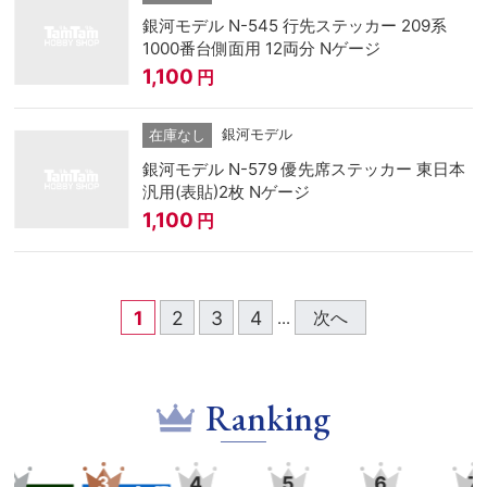
銀河モデル N-545 行先ステッカー 209系
1000番台側面用 12両分 Nゲージ
1,100
円
銀河モデル
在庫なし
銀河モデル N-579 優先席ステッカー 東日本
汎用(表貼)2枚 Nゲージ
1,100
円
1
2
3
4
次へ
...
Ranking
3
4
5
6
7