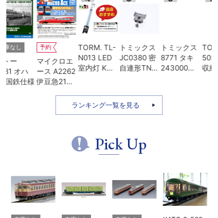
TORM. TL-
トミックス
トミックス
TORM. TU-
予約
N013 LED
JC0380 密
8771 タキ
505A 車両
マイクロエ
室内灯 Kタ
自連形TNカ
243000形
収納PEフォ
ース A2262
イプ・白色
プラー(電連
日本石油輸
ーム 12両用
様
伊豆急2100
1本 鉄道模
付・名鉄
送･緑
(ライトグレ
系 5次車 ア
型
7000)
ー) 2枚入
ルファ・リ
ランキング一覧を見る
ゾート21 登
場時 8両セ
ット
Pick Up