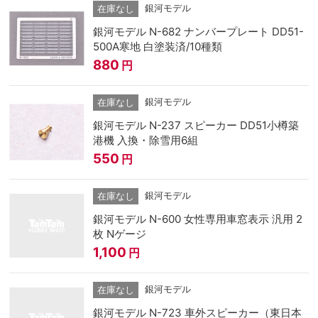
銀河モデル
在庫なし
銀河モデル N-682 ナンバープレート DD51-
500A寒地 白塗装済/10種類
880
円
銀河モデル
在庫なし
銀河モデル N-237 スピーカー DD51小樽築
港機 入換・除雪用6組
550
円
銀河モデル
在庫なし
銀河モデル N-600 女性専用車窓表示 汎用 2
枚 Nゲージ
1,100
円
銀河モデル
在庫なし
銀河モデル N-723 車外スピーカー（東日本