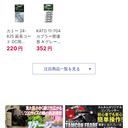
号 60周年2台
セット Nゲー
ジ
カトー 24-
KATO 11-704
825 延長コー
カプラー密連
ド DC用
形 A グレー
(90cm）
(20個入) (ア
220
352
円
円
ーノルドカプ
ラー用対応)
注目商品一覧を見る