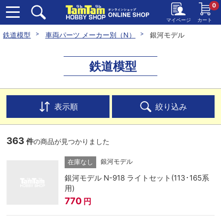
0
マイページ
カート
鉄道模型
車両パーツ メーカー別（N）
銀河モデル
鉄道模型
表示順
絞り込み
363
件
の商品が見つかりました
銀河モデル
在庫なし
銀河モデル N-918 ライトセット(113･165系
用)
770
円