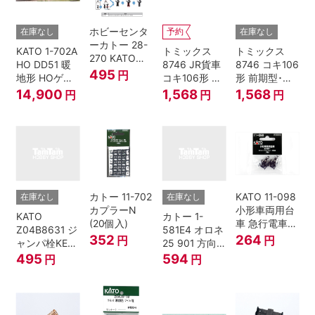
ホビーセンタ
在庫なし
予約
在庫なし
ーカトー 28-
KATO 1-702A
トミックス
トミックス
270 KATOナ
HO DD51 暖
8746 JR貨車
8746 コキ106
ックルカプラ
495
円
地形 HOゲー
コキ106形 前
形 前期型･新
ー 黒 センタ
ジ
期型･新塗装･
塗装･コンテ
14,900
1,568
1,568
円
円
円
リングバネ付
コンテナな
ナなし･2両セ
(10個入り）
し･2両セット
ット Nゲージ
Nゲージ
カトー 11-702
KATO 11-098
在庫なし
在庫なし
カプラーN
小形車両用台
KATO
カトー 1-
(20個入)
車 急行電車1
Z04B8631 ジ
581E4 オロネ
Bトレインシ
352
264
円
円
ャンパ栓KE76
25 901 方向
ョーティー 対
濃青 ランナー
幕 4両分
495
594
円
円
応品 1両分
5個