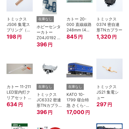
トミックス
カトー 20-
トミックス
在庫なし
JS06 集電ス
000 直線線路
0374 密自連
ホビーセンタ
プリング（Ｌ
248mm (4本
形TNカプラー
ーカトー
=7.5mm・4個
入) Nゲージ
198
845
1,320
円
円
円
Z04J0192 ク
入） 鉄道模型
モハ115 横須
396
円
Nゲージ
賀色 ジャンパ
栓
カトー 11-211
トミックス
在庫なし
在庫なし
LED室内灯ク
JS21 集電シ
トミックス
KATO 10-
リアセット N
ュー
JC6332 密連
1799 寝台特
ゲージ
634
297
円
円
形TNカプラー
急 さくら･は
(SPグレー電
やぶさ/富士
396
17,000
円
円
連付・211系)
24系 9両セッ
ト Ｎゲージ