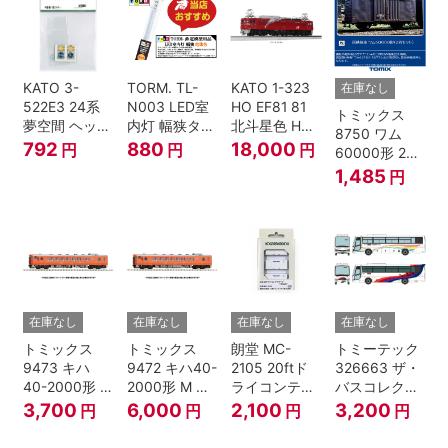
KATO 3-
TORM. TL-
KATO 1-323
在庫なし
522E3 24系
N003 LED室
HO EF81 81
トミックス
夢空間 ヘッド
内灯 幅狭タイ
北斗星色 HO
8750 ワム
マーク 4種各1
プ・電球色 1
ゲージ
792
880
18,000
円
円
円
60000形 2両
個
本 鉄道模型
セット Nゲー
1,485
円
ジ
在庫なし
在庫なし
在庫なし
在庫なし
トミックス
トミックス
朗堂 MC-
トミーテック
9473 キハ
9472 キハ40-
2105 20ftド
326663 ザ・
40-2000形 T
2000形 M N
ライコンテナ
バスコレクシ
Nゲージ
ゲージ
タイプ
ョン 西日本鉄
3,700
6,000
2,100
3,200
円
円
円
円
TRANCY
道・九州産交
バス ひのくに