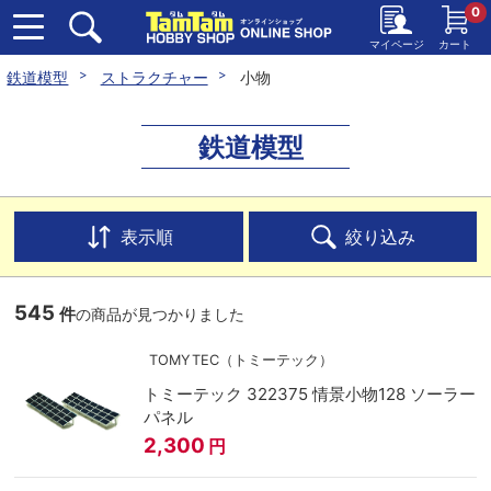
0
マイページ
カート
鉄道模型
ストラクチャー
小物
鉄道模型
表示順
絞り込み
545
件
の商品が見つかりました
TOMYTEC（トミーテック）
トミーテック 322375 情景小物128 ソーラー
パネル
2,300
円