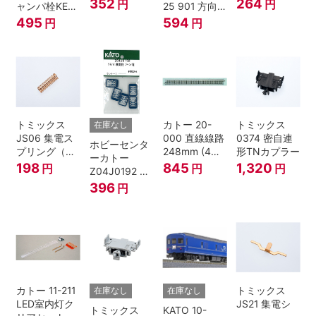
Bトレインシ
352
264
円
円
ャンパ栓KE76
25 901 方向
ョーティー 対
濃青 ランナー
幕 4両分
495
594
円
円
応品 1両分
5個
トミックス
カトー 20-
トミックス
在庫なし
JS06 集電ス
000 直線線路
0374 密自連
ホビーセンタ
プリング（Ｌ
248mm (4本
形TNカプラー
ーカトー
=7.5mm・4個
入) Nゲージ
198
845
1,320
円
円
円
Z04J0192 ク
入） 鉄道模型
モハ115 横須
396
円
Nゲージ
賀色 ジャンパ
栓
カトー 11-211
トミックス
在庫なし
在庫なし
LED室内灯ク
JS21 集電シ
トミックス
KATO 10-