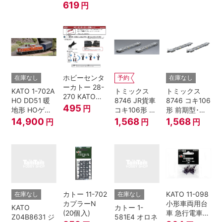
619
円
ホビーセンタ
在庫なし
予約
在庫なし
ーカトー 28-
KATO 1-702A
トミックス
トミックス
270 KATOナ
HO DD51 暖
8746 JR貨車
8746 コキ106
ックルカプラ
495
円
地形 HOゲー
コキ106形 前
形 前期型･新
ー 黒 センタ
ジ
期型･新塗装･
塗装･コンテ
14,900
1,568
1,568
円
円
円
リングバネ付
コンテナな
ナなし･2両セ
(10個入り）
し･2両セット
ット Nゲージ
Nゲージ
カトー 11-702
KATO 11-098
在庫なし
在庫なし
カプラーN
小形車両用台
KATO
カトー 1-
(20個入)
車 急行電車1
Z04B8631 ジ
581E4 オロネ