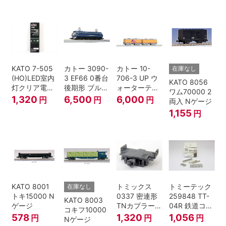
グボーイ＃
線 増結4両セ
線 基本7両セ
4014
ット Nゲージ
ット Nゲージ
KATO 7-505
カトー 3090-
カトー 10-
在庫なし
(HO)LED室内
3 EF66 0番台
706-3 UP ウ
KATO 8056
灯クリア電球
後期形 ブルー
ォーターテン
ワム70000 2
色
トレイン牽引
ダー 2両入
1,320
6,500
6,000
円
円
円
両入 Nゲージ
機
1,155
円
KATO 8001
トミックス
トミーテック
在庫なし
トキ15000 N
0337 密連形
259848 TT-
KATO 8003
ゲージ
TNカプラー
04R 鉄道コレ
コキフ10000
(6個入・SPタ
クション
578
1,320
1,056
円
円
円
Nゲージ
イプ)