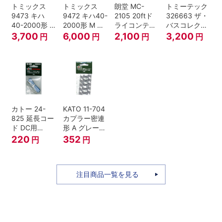
トミックス
トミックス
朗堂 MC-
トミーテック
9473 キハ
9472 キハ40-
2105 20ftド
326663 ザ・
40-2000形 T
2000形 M N
ライコンテナ
バスコレクシ
Nゲージ
ゲージ
タイプ
ョン 西日本鉄
3,700
6,000
2,100
3,200
円
円
円
円
TRANCY
道・九州産交
バス ひのくに
号 60周年2台
セット Nゲー
ジ
カトー 24-
KATO 11-704
825 延長コー
カプラー密連
ド DC用
形 A グレー
(90cm）
(20個入) (ア
220
352
円
円
ーノルドカプ
ラー用対応)
注目商品一覧を見る