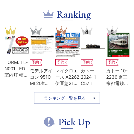
Ranking
1
2
3
4
5
TORM. TL-
予約
予約
予約
予約
N001 LED
-
モデルアイ
マイクロエ
カトー
カトー 10-
室内灯 幅狭
系
コン 951C
ース A2262
2024-1
2236 京王
タイプ・白
MI 20ft
伊豆急2100
C57 1
帝都電鉄
色 1本 鉄道
ち
UM12A ジ
系 5次車 ア
5100系 冷
模型
ッ
ェムカ
ルファ・リ
房改造車 増
ランキング一覧を見る
ゾート21 登
結3両セッ
場時 8両セ
ト
ット
Pick Up