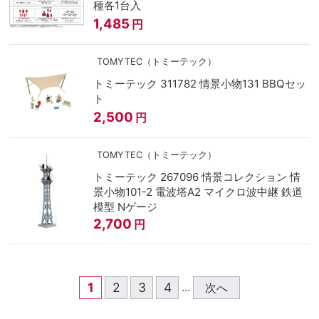
種各1台入
1,485
円
TOMYTEC（トミーテック）
トミーテック 311782 情景小物131 BBQセッ
ト
2,500
円
TOMYTEC（トミーテック）
トミーテック 267096 情景コレクション 情
景小物101-2 電波塔A2 マイクロ波中継 鉄道
模型 Nゲージ
2,700
円
1
2
3
4
次へ
...