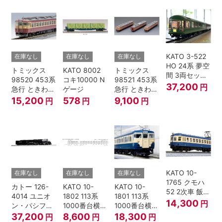
KATO 3-522
在庫なし
在庫なし
在庫なし
HO 24系 夢空
トミックス
KATO 8002
トミックス
間 3両セット
98520 453系
コキ10000 N
98521 453系
HOゲージ
37,200
円
急行 ときわ
ゲージ
急行 ときわ
基本4両セッ
増結3両セッ
15,200
578
9,100
円
円
円
ト Nゲージ
ト Nゲージ
KATO 10-
在庫なし
在庫なし
在庫なし
1765 クモハ
カトー 126-
KATO 10-
KATO 10-
52 2次車 飯田
4014 ユニオ
1802 113系
1801 113系
線 4両セット
14,300
円
ン・パシフィ
1000番台横須
1000番台横須
Nゲージ
ック鉄道 ビッ
賀・総武快速
賀・総武快速
37,200
8,600
18,300
円
円
円