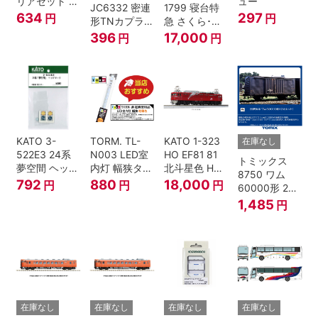
リアセット N
ュー
JC6332 密連
1799 寝台特
ゲージ
634
297
円
円
形TNカプラー
急 さくら･は
(SPグレー電
やぶさ/富士
396
17,000
円
円
連付・211系)
24系 9両セッ
ト Ｎゲージ
KATO 3-
TORM. TL-
KATO 1-323
在庫なし
522E3 24系
N003 LED室
HO EF81 81
トミックス
夢空間 ヘッド
内灯 幅狭タイ
北斗星色 HO
8750 ワム
マーク 4種各1
プ・電球色 1
ゲージ
792
880
18,000
円
円
円
60000形 2両
個
本 鉄道模型
セット Nゲー
1,485
円
ジ
在庫なし
在庫なし
在庫なし
在庫なし