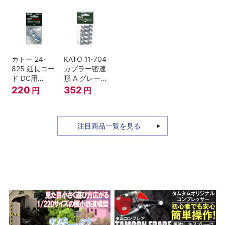
バス ひのくに
号 60周年2台
セット Nゲー
ジ
カトー 24-
KATO 11-704
825 延長コー
カプラー密連
ド DC用
形 A グレー
(90cm）
(20個入) (ア
220
352
円
円
ーノルドカプ
ラー用対応)
注目商品一覧を見る