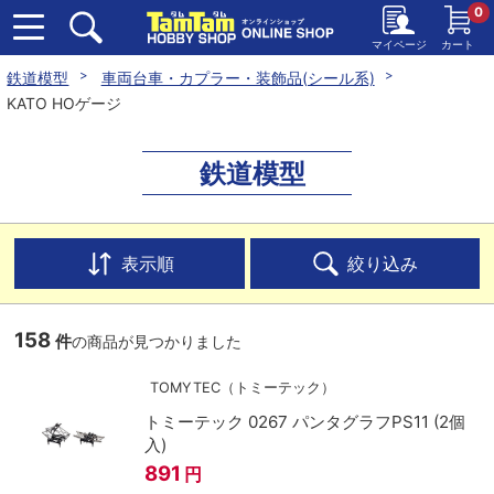
0
マイページ
カート
鉄道模型
車両台車・カプラー・装飾品(シール系)
KATO HOゲージ
鉄道模型
表示順
絞り込み
158
件
の商品が見つかりました
TOMYTEC（トミーテック）
トミーテック 0267 パンタグラフPS11 (2個
入)
891
円