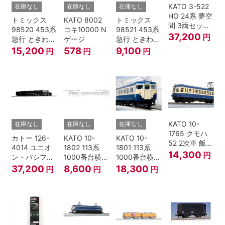
KATO 3-522
在庫なし
在庫なし
在庫なし
HO 24系 夢空
トミックス
KATO 8002
トミックス
間 3両セット
98520 453系
コキ10000 N
98521 453系
HOゲージ
37,200
円
急行 ときわ
ゲージ
急行 ときわ
基本4両セッ
増結3両セッ
15,200
578
9,100
円
円
円
ト Nゲージ
ト Nゲージ
KATO 10-
在庫なし
在庫なし
在庫なし
1765 クモハ
カトー 126-
KATO 10-
KATO 10-
52 2次車 飯田
4014 ユニオ
1802 113系
1801 113系
線 4両セット
14,300
円
ン・パシフィ
1000番台横須
1000番台横須
Nゲージ
ック鉄道 ビッ
賀・総武快速
賀・総武快速
37,200
8,600
18,300
円
円
円
グボーイ＃
線 増結4両セ
線 基本7両セ
4014
ット Nゲージ
ット Nゲージ