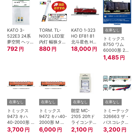
KATO 3-
TORM. TL-
KATO 1-323
在庫なし
522E3 24系
N003 LED室
HO EF81 81
トミックス
夢空間 ヘッド
内灯 幅狭タイ
北斗星色 HO
8750 ワム
マーク 4種各1
プ・電球色 1
ゲージ
792
880
18,000
円
円
円
60000形 2両
個
本 鉄道模型
セット Nゲー
1,485
円
ジ
在庫なし
在庫なし
在庫なし
在庫なし
トミックス
トミックス
朗堂 MC-
トミーテック
9473 キハ
9472 キハ40-
2105 20ftド
326663 ザ・
40-2000形 T
2000形 M N
ライコンテナ
バスコレクシ
Nゲージ
ゲージ
タイプ
ョン 西日本鉄
3,700
6,000
2,100
3,200
円
円
円
円
TRANCY
道・九州産交