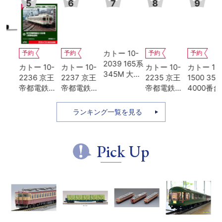
5
6
7
8
9
カトー 10-
予約
予約
予約
予約
2039 165系
カトー 10-
カトー 10-
カトー 10-
カトー 10-
345M 大垣
2236 京王
2237 京王
2235 京王
1500 35系
夜行 8両基
帝都電鉄
帝都電鉄
帝都電鉄
4000番台
本セット
5100系 冷
5000系
5000系 冷
SLやまぐち
房改造車 増
+5100系 冷
房改造車 基
号 5両セッ
ランキング一覧を見る
結3両セッ
房増備車 7
本4両セッ
ト
ト
両セット 特
ト
別企画品
Pick Up