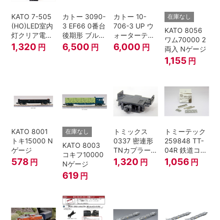
KATO 7-505
カトー 3090-
カトー 10-
在庫なし
(HO)LED室内
3 EF66 0番台
706-3 UP ウ
KATO 8056
灯クリア電球
後期形 ブルー
ォーターテン
ワム70000 2
色
トレイン牽引
ダー 2両入
1,320
6,500
6,000
円
円
円
両入 Nゲージ
機
1,155
円
KATO 8001
トミックス
トミーテック
在庫なし
トキ15000 N
0337 密連形
259848 TT-
KATO 8003
ゲージ
TNカプラー
04R 鉄道コレ
コキフ10000
(6個入・SPタ
クション
578
1,320
1,056
円
円
円
Nゲージ
イプ)
619
円