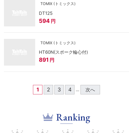
TOMIX (トミックス)
DT125
594
円
TOMIX (トミックス)
HT60N(スポーク輪心付)
891
円
1
2
3
4
次へ
...
Ranking