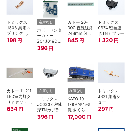
トミックス
カトー 20-
トミックス
在庫なし
JS06 集電ス
000 直線線路
0374 密自連
ホビーセンタ
プリング（Ｌ
248mm (4本
形TNカプラー
ーカトー
=7.5mm・4個
入) Nゲージ
198
845
1,320
円
円
円
Z04J0192 ク
入） 鉄道模型
モハ115 横須
396
円
Nゲージ
賀色 ジャンパ
栓
カトー 11-211
トミックス
在庫なし
在庫なし
LED室内灯ク
JS21 集電シ
トミックス
KATO 10-
リアセット N
ュー
JC6332 密連
1799 寝台特
ゲージ
634
297
円
円
形TNカプラー
急 さくら･は
(SPグレー電
やぶさ/富士
396
17,000
円
円
連付・211系)
24系 9両セッ
ト Ｎゲージ