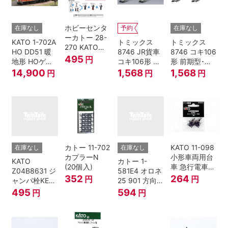
ホビーセンタ
在庫なし
予約
在庫なし
ーカトー 28-
KATO 1-702A
トミックス
トミックス
270 KATOナ
HO DD51 暖
8746 JR貨車
8746 コキ106
ックルカプラ
495
円
地形 HOゲー
コキ106形 前
形 前期型･新
ー 黒 センタ
ジ
期型･新塗装･
塗装･コンテ
14,900
1,568
1,568
円
円
円
リングバネ付
コンテナな
ナなし･2両セ
(10個入り）
し･2両セット
ット Nゲージ
Nゲージ
カトー 11-702
KATO 11-098
在庫なし
在庫なし
カプラーN
小形車両用台
KATO
カトー 1-
(20個入)
車 急行電車1
Z04B8631 ジ
581E4 オロネ
Bトレインシ
352
264
円
円
ャンパ栓KE76
25 901 方向
ョーティー 対
濃青 ランナー
幕 4両分
495
594
円
円
応品 1両分
5個