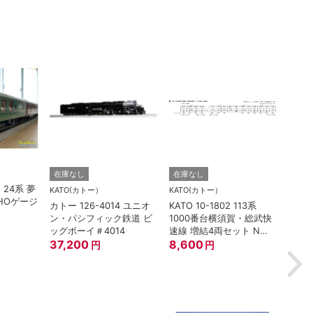
TORM.
在庫なし
在庫なし
O 24系 夢
TORM
KATO(カトー）
KATO(カトー）
HOゲージ
灯 幅
カトー 126-4014 ユニオ
KATO 10-1802 113系
鉄道
ン・パシフィック鉄道 ビ
1000番台横須賀・総武快
880
ッグボーイ＃4014
速線 増結4両セット Nゲ
37,200
ージ
8,600
円
円