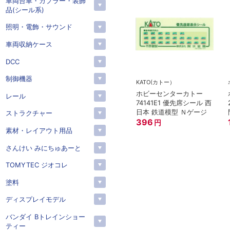
車両台車・カプラー・装飾
品(シール系)
照明・電飾・サウンド
車両収納ケース
DCC
制御機器
KATO(カトー）
ホビーセンターカトー
レール
74141E1 優先席シール 西
日本 鉄道模型 Ｎゲージ
ストラクチャー
396
円
素材・レイアウト用品
さんけい みにちゅあーと
TOMYTEC ジオコレ
塗料
ディスプレイモデル
バンダイ Bトレインショー
ティー