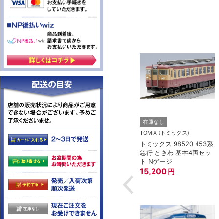
トー）
KATO(カトー）
在庫なし
4-825 延長コー
KATO 11-704 カプラー密
TOMIX (トミックス)
(90cm）
連形 A グレー (20個入)
トミックス 98520 453系
(アーノルドカプラー用対
急行 ときわ 基本4両セッ
応)
352
円
ト Nゲージ
15,200
円