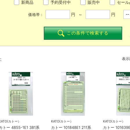
新商品
予約受付中
販売中
セール
円 ～
円
価格帯：
この条件で検索する
た
表示
KATO(カトー）
KATO(カトー）
KATO(カトー）
カトー 4855-1E1 381系
カトー 101848E1 211系
カトー 101639E