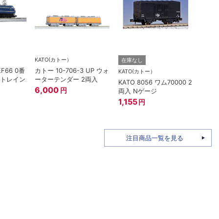
KATO(カトー）
在庫なし
在庫
EF66 0番
カトー 10-706-3 UP ウォ
KATO(カトー）
TOM
ートレイン
ーターテンダー 2両入
KATO 8056 ワム70000 2
トミー
6,000
円
両入 Nゲージ
ザ・
姫バ
1,155
円
96M
1,58
注目商品一覧を見る