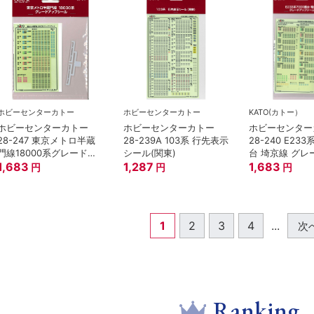
ホビーセンターカトー
ホビーセンターカトー
KATO(カトー）
ホビーセンターカトー
ホビーセンターカトー
ホビーセンター
28-247 東京メトロ半蔵
28-239A 103系 行先表示
28-240 E233
門線18000系グレードア
シール(関東)
台 埼京線 グ
ップシール Nゲージ
1,683
1,287
シール Nゲージ
1,683
円
円
円
1
2
3
4
...
次
Ranking