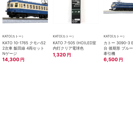
KATO(カトー）
KATO(カトー）
KATO(カトー）
KATO 10-1765 クモハ52
KATO 7-505 (HO)LED室
カトー 3090-3 
2次車 飯田線 4両セット
内灯クリア電球色
台 後期形 ブル
Nゲージ
牽引機
1,320
円
14,300
6,500
円
円