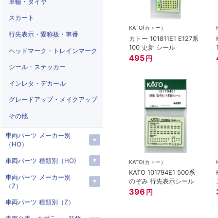
車輪・タイヤ
スカート
KATO(カトー）
行先表示・愛称板・車番
カトー 101811E1 E127系
100 更新 シール
ヘッドマーク・トレインマーク
495
円
シール・ステッカー
インレタ・デカール
グレードアップ・メイクアップ
その他
車両パーツ メーカー別
（HO）
車両パーツ 種類別（HO)
KATO(カトー）
KATO 101794E1 500系
車両パーツ メーカー別
のぞみ 行先表示シール
（Z）
396
円
車両パーツ 種類別（Z）