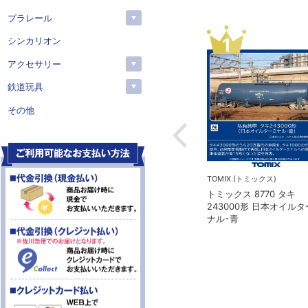
プラレール
3
4
シンカリオン
アクセサリー
鉄道玩具
その他
ミックス)
TOMIX (トミックス)
在庫なし
8771 タキ
トミックス 98814 タキ
KATO(カトー）
形 日本石油輸送･緑
1000･43000形貨車 日本石油
カトー 10-2176
輸送 8両セット
2100系 リゾート2
ト