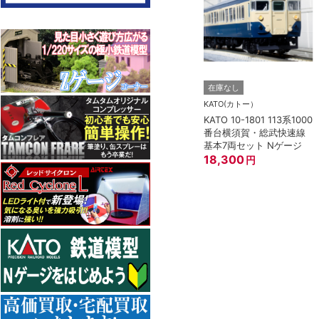
在庫なし
KATO(カトー）
KATO 10-1801 113系1000
番台横須賀・総武快速線
基本7両セット Nゲージ
18,300
円