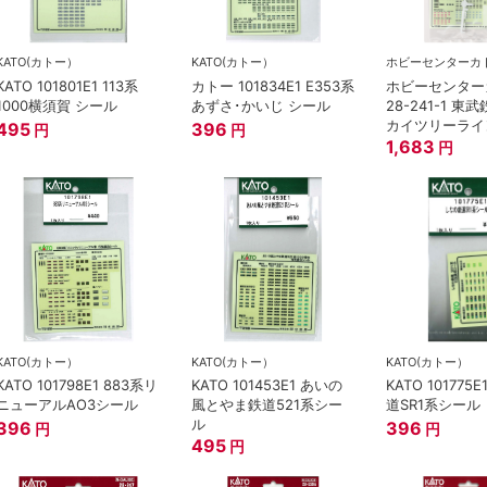
KATO(カトー）
KATO(カトー）
ホビーセンターカ
KATO 101801E1 113系
カトー 101834E1 E353系
ホビーセンター
1000横須賀 シール
あずさ･かいじ シール
28-241-1 
カイツリーライン
495
396
円
円
型 グレードア
1,683
円
ル Ｎゲージ
KATO(カトー）
KATO(カトー）
KATO(カトー）
KATO 101798E1 883系リ
KATO 101453E1 あいの
KATO 101775
ニューアルAO3シール
風とやま鉄道521系シー
道SR1系シール
ル
396
396
円
円
495
円