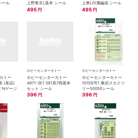
シール
上野東京L基本 シール
上東L付属編成 シール
495
495
円
円
ホビーセンターカトー
ホビーセンターカトー
カトー
ホビーセンターカトー
ホビーセンターカトー
系 (単品)
4971-3E1 581系7両基本
101597E1 東武スカイツ
 Nゲージ
セット シール
リー50050シール
396
396
円
円