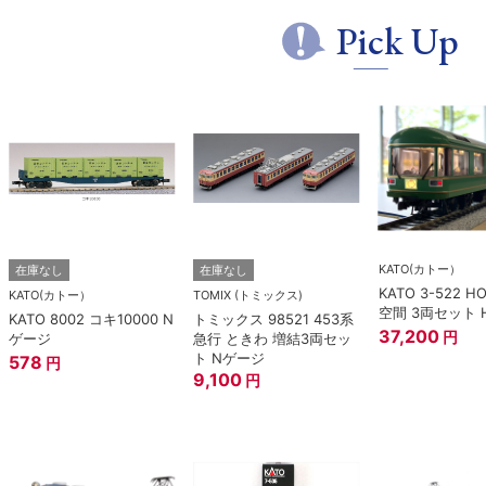
Pick Up
KATO(カトー）
在庫なし
在庫なし
KATO 3-522 H
KATO(カトー）
TOMIX (トミックス)
空間 3両セット 
KATO 8002 コキ10000 N
トミックス 98521 453系
37,200
円
ゲージ
急行 ときわ 増結3両セッ
ト Nゲージ
578
円
9,100
円