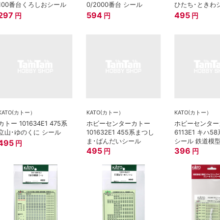
100番台くろしおシール
0/2000番台 シール
ひたち･ときわ
297
594
495
円
円
円
KATO(カトー）
KATO(カトー）
KATO(カトー）
カトー 101634E1 475系
ホビーセンターカトー
ホビーセンター
立山･ゆのくに シール
101632E1 455系まつし
6113E1 キハ58
ま･ばんだいシール
シール 鉄道模型
495
円
495
396
円
円