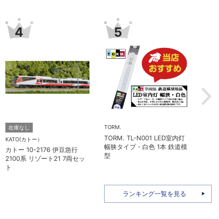
7
8
TORM.
予約
TORM. TL-N013 LED室内灯
MICROACE(マイクロエース)
Kタイプ・白色 1本 鉄道模型
仕
マイクロエース A2262 伊豆
急2100系 5次車 アルファ・
リゾート21 登場時 8両セッ
ト
ランキング一覧を見る