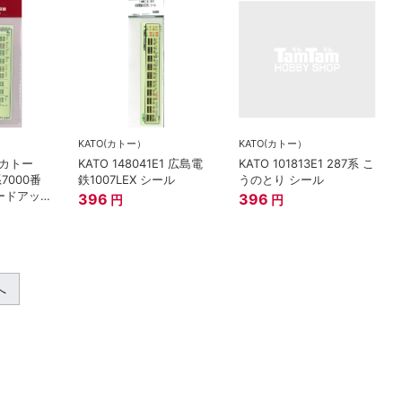
KATO(カトー）
KATO(カトー）
カトー
KATO 148041E1 広島電
KATO 101813E1 287系 こ
系7000番
鉄1007LEX シール
うのとり シール
レードアップ
396
396
円
円
へ