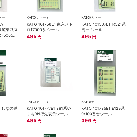
トー
KATO(カトー）
KATO(カトー）
カトー
KATO 101758E1 東京メト
KATO 101507E1 IR521系
東武鉄道東武ス
ロ17000系 シール
黄土 シール
50050
495
495
円
円
ップシー
KATO(カトー）
KATO(カトー）
E1 しなの鉄
KATO 101777E1 381系や
KATO 101735E1 E129系
くもRN行先表示シール
0/100番台シール
495
396
円
円