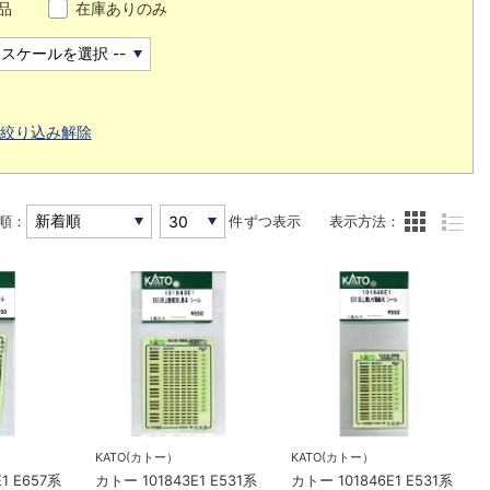
品
在庫ありのみ
絞り込み解除
順：
件ずつ表示
表示方法：
KATO(カトー）
KATO(カトー）
1 E657系
カトー 101843E1 E531系
カトー 101846E1 E531系