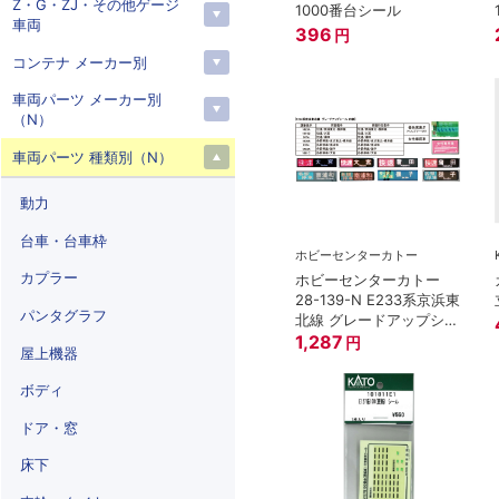
Z・G・ZJ・その他ゲージ
1000番台シール
車両
396
円
コンテナ メーカー別
車両パーツ メーカー別
（N）
車両パーツ 種類別（N）
動力
台車・台車枠
ホビーセンターカトー
カプラー
ホビーセンターカトー
28-139-N E233系京浜東
パンタグラフ
北線 グレードアップシー
ル Ｎゲージ
1,287
円
屋上機器
ボディ
ドア・窓
床下