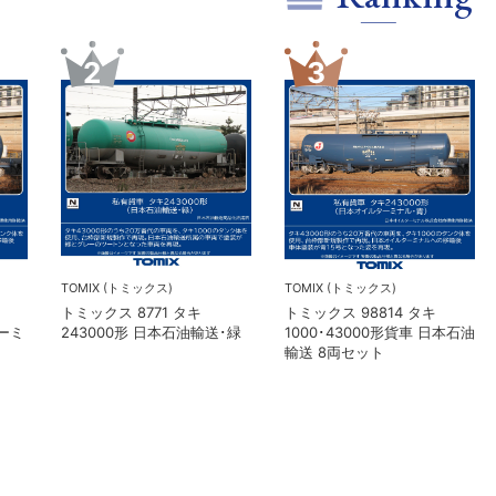
5
6
TORM.
在庫なし
TORM. TL-N001 LED室内灯
KATO(カトー）
幅狭タイプ・白色 1本 鉄道模
 伊豆急行
カトー 5281 オハ14 国鉄
型
1 7両セッ
様