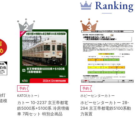
Ranking
7
8
KATO(カトー）
予約
ホビーセンターカトー
ン
KATO(カトー）
8103 クモハ165
 951C MI
カトー 2024-1 C57 1
トレンズ
2A ジェムカ