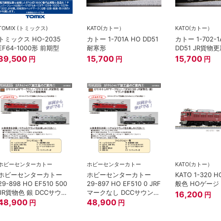
TOMIX (トミックス)
KATO(カトー）
KATO(カトー）
トミックス HO-2035
カトー 1-701A HO DD51
カトー 1-702-1
EF64-1000形 前期型
耐寒形
DD51 JR貨物
39,500
15,700
15,700
円
円
円
ホビーセンターカトー
ホビーセンターカトー
KATO(カトー）
ホビーセンターカトー
ホビーセンターカトー
KATO 1-320 H
29-898 HO EF510 500
29-897 HO EF510 0 JRF
般色 HOゲージ
JR貨物色 銀 DCCサウン
マークなし DCCサウンド
16,200
円
ド搭載済 HOゲージ
48,900
搭載済 HOゲージ
48,900
円
円