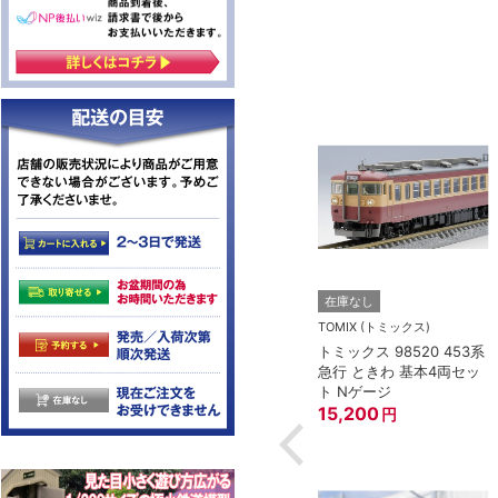
トー）
KATO(カトー）
在庫なし
4-825 延長コー
KATO 11-704 カプラー密
TOMIX (トミックス)
(90cm）
連形 A グレー (20個入)
トミックス 98520 453系
(アーノルドカプラー用対
急行 ときわ 基本4両セッ
応)
352
円
ト Nゲージ
15,200
円