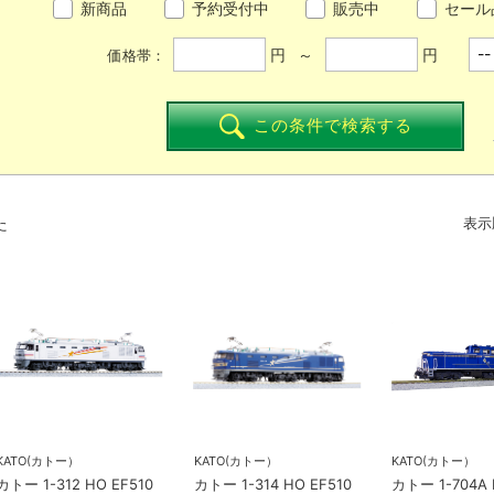
新商品
予約受付中
販売中
セール
円 ～
円
価格帯：
この条件で検索する
た
表示
KATO(カトー）
KATO(カトー）
KATO(カトー）
カトー 1-312 HO EF510
カトー 1-314 HO EF510
カトー 1-704A 