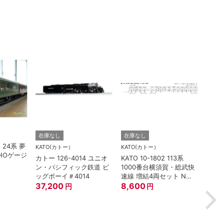
TORM.
在庫なし
在庫なし
O 24系 夢
TORM
KATO(カトー）
KATO(カトー）
HOゲージ
灯 幅
カトー 126-4014 ユニオ
KATO 10-1802 113系
鉄道
ン・パシフィック鉄道 ビ
1000番台横須賀・総武快
880
ッグボーイ＃4014
速線 増結4両セット Nゲ
37,200
ージ
8,600
円
円