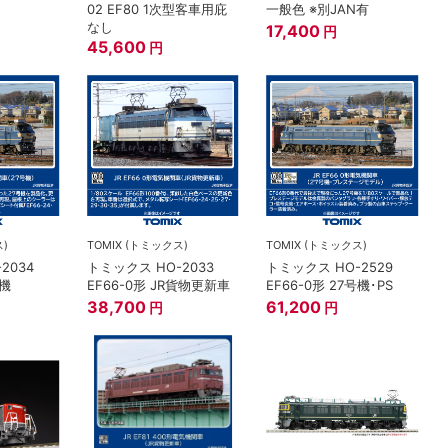
02 EF80 1次型客車用庇
一般色 ※別JAN有
なし
17,400
円
45,600
円
ス)
TOMIX (トミックス)
TOMIX (トミックス)
2034
トミックス HO-2033
トミックス HO-2529
号機
EF66-0形 JR貨物更新車
EF66-0形 27号機･PS
38,700
61,200
円
円