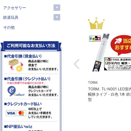
アクセサリー
鉄道玩具
4
5
6
その他
約
予約
予約
O(カトー）
KATO(カトー）
モデルアイコ
ー 10-2235 京王帝都電
カトー 10-2236 京王帝都電
モデルアイコン
000系 冷房改造車 基本4
鉄5100系 冷房改造車 増結3
20ft UM1
ット
両セット