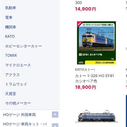
300
気動車
14,900
円
電車
機関車
KATO
ホビーセンターカトー
TOMIX
マイクロエース
KATO(カトー）
アクラス
カトー 1-326 HO EF81
カシオペア色
トラムウェイ
18,900
円
天賞堂
その他メーカー
HOゲージ 外国車両
HOゲージ 車両キット・パ