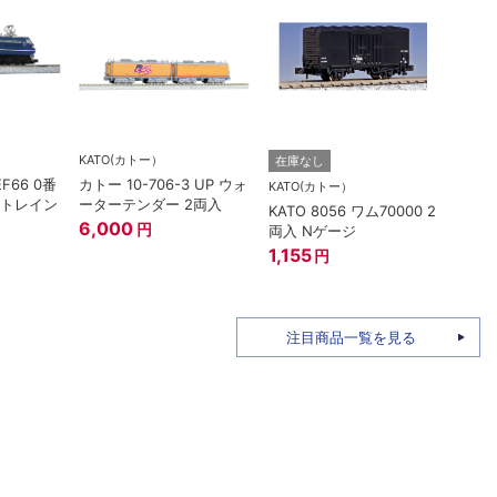
KATO(カトー）
在庫なし
在庫
EF66 0番
カトー 10-706-3 UP ウォ
KATO(カトー）
TOM
ートレイン
ーターテンダー 2両入
KATO 8056 ワム70000 2
トミー
6,000
円
両入 Nゲージ
ザ・
姫バ
1,155
円
96M
1,58
注目商品一覧を見る