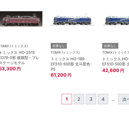
在庫なし
在庫なし
TOMIX (トミックス)
トミックス HO-2515
TOMIX (トミックス)
TOMIX (トミック
ED76-0形 後期型・プレ
トミックス HO-189
トミックス HO-
ステージモデル
EF510-500形 北斗星色･
EF510-500形
53,300
円
PS
42,600
円
61,200
円
1
2
3
4
...
次