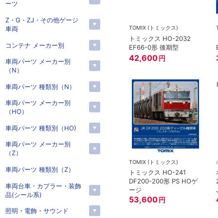
ーツ
Z・G・ZJ・その他ゲージ
TOMIX (トミックス)
車両
トミックス HO-2032
コンテナ メーカー別
EF66-0形 後期型
42,600
円
車両パーツ メーカー別
（N）
車両パーツ 種類別（N）
車両パーツ メーカー別
（HO）
車両パーツ 種類別（HO)
車両パーツ メーカー別
（Z）
TOMIX (トミックス)
車両パーツ 種類別（Z）
トミックス HO-241
DF200-200形 PS HOゲ
車両台車・カプラー・装飾
ージ
品(シール系)
53,600
円
照明・電飾・サウンド