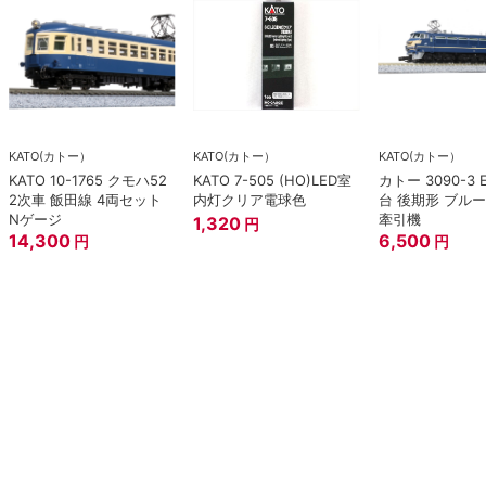
KATO(カトー）
KATO(カトー）
KATO(カトー）
KATO 10-1765 クモハ52
KATO 7-505 (HO)LED室
カトー 3090-3 
2次車 飯田線 4両セット
内灯クリア電球色
台 後期形 ブル
Nゲージ
牽引機
1,320
円
14,300
6,500
円
円