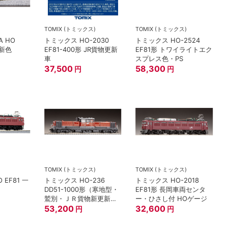
TOMIX (トミックス)
TOMIX (トミックス)
A HO
トミックス HO-2030
トミックス HO-2524
更新色
EF81-400形 JR貨物更新
EF81形 トワイライトエク
車
スプレス色・PS
37,500
58,300
円
円
TOMIX (トミックス)
TOMIX (トミックス)
O EF81 一
トミックス HO-236
トミックス HO-2018
DD51-1000形（寒地型・
EF81形 長岡車両センタ
鷲別・ＪＲ貨物新更新
ー・ひさし付 HOゲージ
車・ＰＳ） HOゲージ
53,200
32,600
円
円