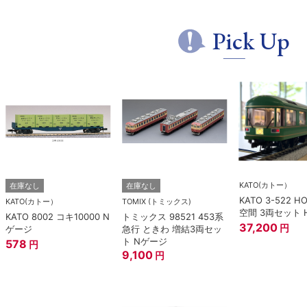
Pick Up
KATO(カトー）
在庫なし
在庫なし
KATO 3-522 H
KATO(カトー）
TOMIX (トミックス)
空間 3両セット 
KATO 8002 コキ10000 N
トミックス 98521 453系
37,200
円
ゲージ
急行 ときわ 増結3両セッ
ト Nゲージ
578
円
9,100
円