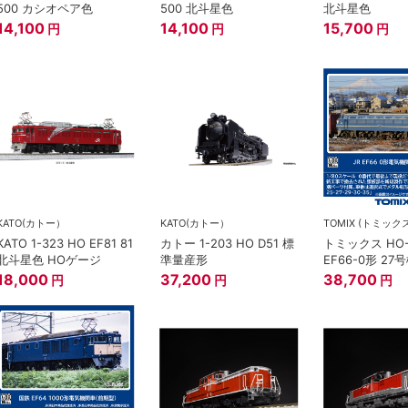
500 カシオペア色
500 北斗星色
北斗星色
14,100
14,100
15,700
円
円
円
KATO(カトー）
KATO(カトー）
TOMIX (トミック
KATO 1-323 HO EF81 81
カトー 1-203 HO D51 標
トミックス HO-
北斗星色 HOゲージ
準量産形
EF66-0形 27
18,000
37,200
38,700
円
円
円