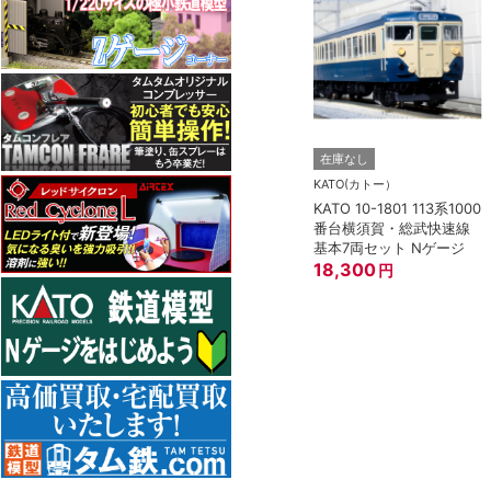
在庫なし
KATO(カトー）
KATO 10-1801 113系1000
番台横須賀・総武快速線
基本7両セット Nゲージ
18,300
円