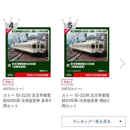
9
10
KATO(カトー）
予約
Z04-
カトー 10-2039 165系
MICROACE(マイクロエース)
 ヘッドライ
345M 大垣夜行 8両基本セッ
マイクロエース A2262 伊
ト
急2100系 5次車 アルファ
リゾート21 登場時 8両セ
ト
ランキング一覧を見る