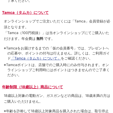
了承ください。
Tamca（タムカ）について
オンラインショップでご注⽂いただくには「Tamca」会員登録が必
須となります。
「Tamca
（100円税抜）
」は当オンラインショップにてご購⼊いた
だけます。
年会費は
無料
です。
※Tamcaをお届けするまでの「仮の会員番号」では、プレゼントへ
の応募や、ポイントの付与は⾏えません。詳しくは、ご利⽤ガイ
ド
「Tamca（タムカ）について」
をご確認ください。
※Tamcaポイントは、店舗でのご購⼊時にのみ付与されます。オン
ラインショップご利用時にはポイントはつきませんのでご了承く
ださい。
年齢制限（18歳以上）商品について
18歳以上対象の電動ガン、ガスガンなどの商品は、18歳未満の方は
ご購入いただけません。
※年齢を詐称して18歳以上対象商品を購入された場合は、取引停止