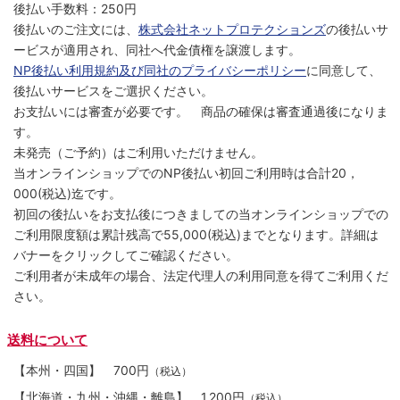
後払い手数料：250円
後払いのご注文には、
株式会社ネットプロテクションズ
の後払いサ
ービスが適用され、同社へ代金債権を譲渡します。
NP後払い利用規約及び同社のプライバシーポリシー
に同意して、
後払いサービスをご選択ください。
お支払いには審査が必要です。 商品の確保は審査通過後になりま
す。
未発売（ご予約）はご利用いただけません。
当オンラインショップでのNP後払い初回ご利用時は合計20，
000(税込)迄です。
初回の後払いをお支払後につきましての当オンラインショップでの
ご利用限度額は累計残高で55,000(税込)までとなります。詳細は
バナーをクリックしてご確認ください。
ご利用者が未成年の場合、法定代理人の利用同意を得てご利用くだ
さい。
送料について
【本州・四国】
700円
（税込）
【北海道・九州・沖縄・離島】
1,200円
（税込）