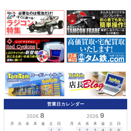
営業日カレンダー
8
9
2026.
2026.
月
火
水
木
金
土
日
月
火
水
木
金
土
日
1
2
1
2
3
4
5
6