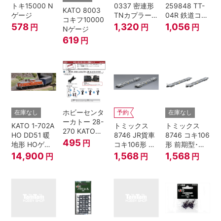
トキ15000 N
0337 密連形
259848 TT-
KATO 8003
ゲージ
TNカプラー
04R 鉄道コレ
コキフ10000
(6個入・SPタ
クション
578
1,320
1,056
円
円
円
Nゲージ
イプ)
619
円
ホビーセンタ
在庫なし
予約
在庫なし
ーカトー 28-
KATO 1-702A
トミックス
トミックス
270 KATOナ
HO DD51 暖
8746 JR貨車
8746 コキ106
ックルカプラ
495
円
地形 HOゲー
コキ106形 前
形 前期型･新
ー 黒 センタ
ジ
期型･新塗装･
塗装･コンテ
14,900
1,568
1,568
円
円
円
リングバネ付
コンテナな
ナなし･2両セ
(10個入り）
し･2両セット
ット Nゲージ
Nゲージ