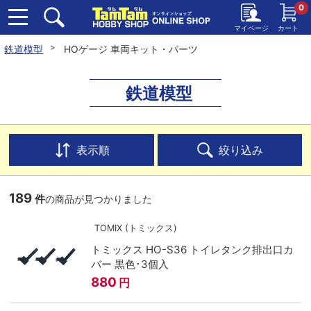
0
マイページ
カート
鉄道模型
HOゲージ 車両キット・パーツ
鉄道模型
表示順
絞り込み
189
件
の商品が見つかりました
TOMIX (トミックス)
トミックス HO-S36 トイレタンク排出口カ
バー 黒色･3個入
880
円