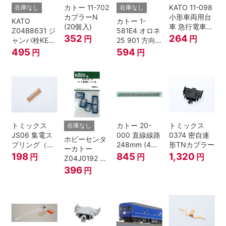
カトー 11-702
KATO 11-098
在庫なし
在庫なし
カプラーN
小形車両用台
KATO
カトー 1-
(20個入)
車 急行電車1
Z04B8631 ジ
581E4 オロネ
Bトレインシ
352
264
円
円
ャンパ栓KE76
25 901 方向
ョーティー 対
濃青 ランナー
幕 4両分
495
594
円
円
応品 1両分
5個
トミックス
カトー 20-
トミックス
在庫なし
JS06 集電ス
000 直線線路
0374 密自連
ホビーセンタ
プリング（Ｌ
248mm (4本
形TNカプラー
ーカトー
=7.5mm・4個
入) Nゲージ
198
845
1,320
円
円
円
Z04J0192 ク
入） 鉄道模型
モハ115 横須
396
円
Nゲージ
賀色 ジャンパ
栓