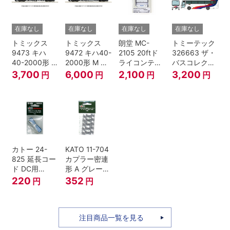
在庫なし
在庫なし
在庫なし
在庫なし
トミックス
トミックス
朗堂 MC-
トミーテック
9473 キハ
9472 キハ40-
2105 20ftド
326663 ザ・
40-2000形 T
2000形 M N
ライコンテナ
バスコレクシ
Nゲージ
ゲージ
タイプ
ョン 西日本鉄
3,700
6,000
2,100
3,200
円
円
円
円
TRANCY
道・九州産交
バス ひのくに
号 60周年2台
セット Nゲー
ジ
カトー 24-
KATO 11-704
825 延長コー
カプラー密連
ド DC用
形 A グレー
(90cm）
(20個入) (ア
220
352
円
円
ーノルドカプ
ラー用対応)
注目商品一覧を見る