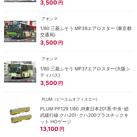
3,500
円
アオシマ
1/80 三菱ふそう MP38エアロスター (東京都
交通局)
3,500
円
アオシマ
1/80 三菱ふそう MP37エアロスター(大阪シ
ティバス)
3,500
円
PLUM（ピーエムオフィスエー)
PLUM PP129 1/80 JR東日本201系 中央･総
武緩行線 クハ201･クハ200プラスチックキ
ット HOゲージ
13,100
円