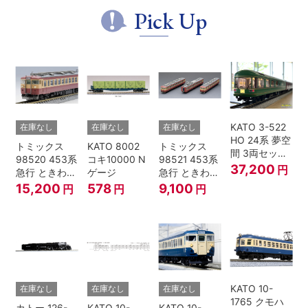
別企画品
Pick Up
KATO 3-522
在庫なし
在庫なし
在庫なし
HO 24系 夢空
トミックス
KATO 8002
トミックス
間 3両セット
98520 453系
コキ10000 N
98521 453系
HOゲージ
37,200
円
急行 ときわ
ゲージ
急行 ときわ
基本4両セッ
増結3両セッ
15,200
578
9,100
円
円
円
ト Nゲージ
ト Nゲージ
KATO 10-
在庫なし
在庫なし
在庫なし
1765 クモハ
カトー 126-
KATO 10-
KATO 10-