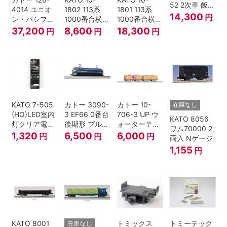
52 2次車 飯田
4014 ユニオ
1802 113系
1801 113系
線 4両セット
14,300
円
ン・パシフィ
1000番台横須
1000番台横須
Nゲージ
ック鉄道 ビッ
賀・総武快速
賀・総武快速
37,200
8,600
18,300
円
円
円
グボーイ＃
線 増結4両セ
線 基本7両セ
4014
ット Nゲージ
ット Nゲージ
KATO 7-505
カトー 3090-
カトー 10-
在庫なし
(HO)LED室内
3 EF66 0番台
706-3 UP ウ
KATO 8056
灯クリア電球
後期形 ブルー
ォーターテン
ワム70000 2
色
トレイン牽引
ダー 2両入
1,320
6,500
6,000
円
円
円
両入 Nゲージ
機
1,155
円
KATO 8001
トミックス
トミーテック
在庫なし