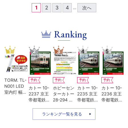
1
2
3
4
次へ
...
Ranking
1
2
3
4
5
TORM. TL-
予約
予約
予約
予約
N001 LED
エ
カトー 10-
ホビーセン
カトー 10-
カトー 10-
室内灯 幅狭
62
2237 京王
ターカトー
2235 京王
2236 京王
タイプ・白
0
帝都電鉄
28-294 京
帝都電鉄
帝都電鉄
M
色 1本 鉄道
ア
5000系
王帝都電鉄
5000系 冷
5100系 冷
模型
リ
+5100系 冷
5100系動力
房改造車 基
房改造車 増
ランキング一覧を見る
登
房増備車 7
装置
本4両セッ
結3両セッ
セ
両セット 特
ト
ト