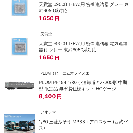
天賞堂 69008 T-Evo用 密着連結器 グレー 東
武6050系対応
1,650
円
天賞堂
天賞堂 69009 T-Evo用 密着連結器 電気連結
器付 グレー 東武6050系対応
1,650
円
PLUM（ピーエムオフィスエー)
PLUM PP154 1/80 小湊鐵道キハ200形 中期
型 限定品 無塗装仕様キット HOゲージ
8,400
円
アオシマ
1/80 三菱ふそう MP38エアロスター (西武バ
ス)