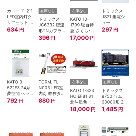
カトー 11-211
トミックス
在庫なし
在庫なし
LED室内灯ク
JS21 集電シ
トミックス
KATO 10-
リアセット N
ュー
JC6332 密連
1799 寝台特
ゲージ
634
297
円
円
形TNカプラー
急 さくら･は
(SPグレー電
やぶさ/富士
396
17,000
円
円
連付・211系)
24系 9両セッ
ト Ｎゲージ
KATO 3-
TORM. TL-
在庫なし
在庫なし
522E3 24系
N003 LED室
KATO 1-323
トミックス
夢空間 ヘッド
内灯 幅狭タイ
HO EF81 81
8750 ワム
マーク 4種各1
プ・電球色 1
792
880
円
円
北斗星色 HO
60000形 2両
個
本 鉄道模型
ゲージ
セット Nゲー
18,000
1,485
円
円
ジ