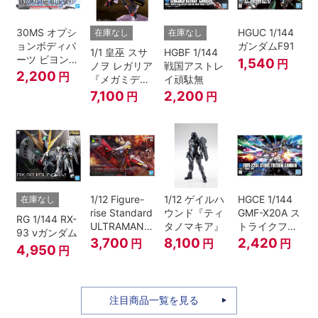
30MS オプシ
HGUC 1/144
在庫なし
在庫なし
ョンボディパ
ガンダムF91
1/1 皇巫 スサ
HGBF 1/144
ーツ ビヨンド
1,540
円
ノヲ レガリア
戦国アストレ
ザブルースカ
2,200
円
『メガミデバ
イ頑駄無
イ1[カラーA]
イス』
7,100
2,200
円
円
1/12 Figure-
1/12 ゲイルハ
HGCE 1/144
在庫なし
rise Standard
ウンド『ティ
GMF-X20A ス
RG 1/144 RX-
ULTRAMAN
タノマキア』
トライクフリ
93 νガンダム
SUIT ZERO
ーダムガンダ
3,700
8,100
2,420
円
円
円
4,950
円
〈SC仕様〉
ム
ACTION
注目商品一覧を見る