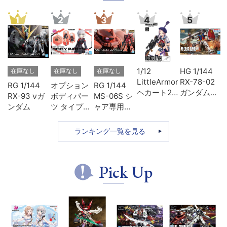
1
2
3
4
5
ェ
1/12
HG 1/144
在庫なし
在庫なし
在庫なし
ッ
LittleArmory
RX-78-02
RG 1/144
オプション
RG 1/144
ヘカート2
ガンダム
RX-93 νガ
ボディパー
MS-06S シ
タイプ
(GUNDAM
ンダム
ツ タイプ
ャア専用ザ
THE
SU01 カラ
ク
ORIGIN版)
ーA
ランキング一覧を見る
Pick Up