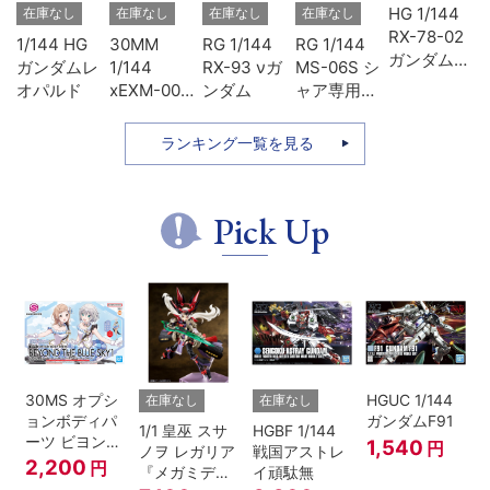
ヴ
HG 1/144
在庫なし
在庫なし
在庫なし
在庫なし
ン
RX-78-02
1/144 HG
30MM
RG 1/144
RG 1/144
3
ガンダム
ガンダムレ
1/144
RX-93 νガ
MS-06S シ
ソ
(GUNDAM
オパルド
xEXM-000
ンダム
ャア専用ザ
THE
ゼノヴァル
ク
ORIGIN版)
ト
ランキング一覧を見る
Pick Up
30MS オプシ
HGUC 1/144
在庫なし
在庫なし
ョンボディパ
ガンダムF91
1/1 皇巫 スサ
HGBF 1/144
ーツ ビヨンド
1,540
円
ノヲ レガリア
戦国アストレ
ザブルースカ
2,200
円
『メガミデバ
イ頑駄無
イ1[カラーA]