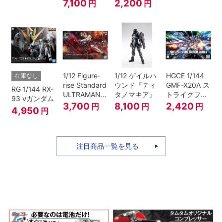
イス』
7,100
2,200
円
円
1/12 Figure-
1/12 ゲイルハ
HGCE 1/144
在庫なし
rise Standard
ウンド『ティ
GMF-X20A ス
RG 1/144 RX-
ULTRAMAN
タノマキア』
トライクフリ
93 νガンダム
SUIT ZERO
ーダムガンダ
3,700
8,100
2,420
円
円
円
4,950
円
〈SC仕様〉
ム
ACTION
注目商品一覧を見る