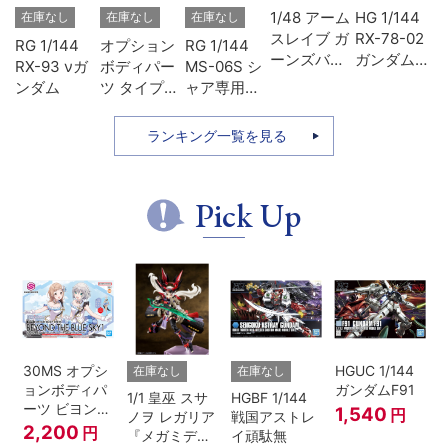
ヴ
1/48 アーム
HG 1/144
在庫なし
在庫なし
在庫なし
ン
スレイブ ガ
RX-78-02
RG 1/144
オプション
RG 1/144
3
ーンズバッ
ガンダム
RX-93 νガ
ボディパー
MS-06S シ
ド
クM9
(GUNDAM
ンダム
ツ タイプ
ャア専用ザ
Ver.1.5『フ
THE
SU01 カラ
ク
ルメタル・
ORIGIN版)
ーA
ランキング一覧を見る
パニック
TSR』
Pick Up
30MS オプシ
HGUC 1/144
在庫なし
在庫なし
ョンボディパ
ガンダムF91
1/1 皇巫 スサ
HGBF 1/144
ーツ ビヨンド
1,540
円
ノヲ レガリア
戦国アストレ
ザブルースカ
2,200
円
『メガミデバ
イ頑駄無
イ1[カラーA]