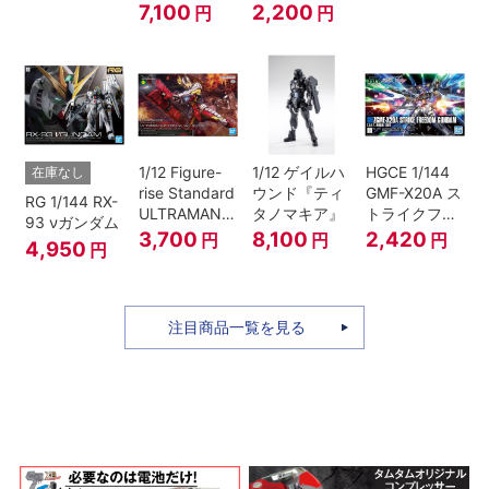
イス』
7,100
2,200
円
円
1/12 Figure-
1/12 ゲイルハ
HGCE 1/144
在庫なし
rise Standard
ウンド『ティ
GMF-X20A ス
RG 1/144 RX-
ULTRAMAN
タノマキア』
トライクフリ
93 νガンダム
SUIT ZERO
ーダムガンダ
3,700
8,100
2,420
円
円
円
4,950
円
〈SC仕様〉
ム
ACTION
注目商品一覧を見る