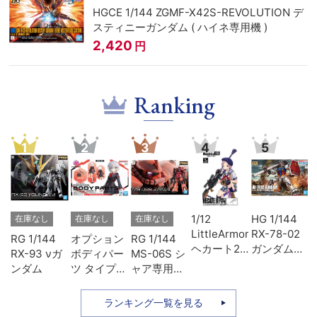
HGCE 1/144 ZGMF-X42S-REVOLUTION デ
スティニーガンダム ( ハイネ専用機 )
2,420
円
Ranking
1
2
3
4
5
ェ
1/12
HG 1/144
在庫なし
在庫なし
在庫なし
ッ
LittleArmory
RX-78-02
RG 1/144
オプション
RG 1/144
ヘカート2
ガンダム
RX-93 νガ
ボディパー
MS-06S シ
タイプ
(GUNDAM
ンダム
ツ タイプ
ャア専用ザ
THE
SU01 カラ
ク
ORIGIN版)
ーA
ランキング一覧を見る