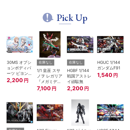
Pick Up
30MS オプシ
HGUC 1/144
在庫なし
在庫なし
ョンボディパ
ガンダムF91
1/1 皇巫 スサ
HGBF 1/144
ーツ ビヨンド
1,540
円
ノヲ レガリア
戦国アストレ
ザブルースカ
2,200
円
『メガミデバ
イ頑駄無
イ1[カラーA]
イス』
7,100
2,200
円
円