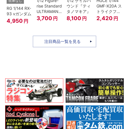
1/12 Figure-
1/12 ゲイルハ
HGCE 1/144
在庫なし
rise Standard
ウンド『ティ
GMF-X20A ス
RG 1/144 RX-
ULTRAMAN
タノマキア』
トライクフリ
93 νガンダム
SUIT ZERO
ーダムガンダ
3,700
8,100
2,420
円
円
円
4,950
円
〈SC仕様〉
ム
ACTION
注目商品一覧を見る