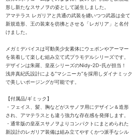
形し新たなスサノヲの姿として誕生しました。
アマテラス レガリアと共通の武装を纏いつつ武器は全て
新規造形、王の装束を彷彿とさせる「レガリア」と名付
けました。
メガミデバイスは可動美少女素体にウェポンやアーマー
を装着して楽しむ組み立て式プラモデルシリーズです。
デザインは朱羅、皇巫シリーズのNidy-2D-氏が担当！
浅井真紀氏設計による“マシニーカ”を採用しダイナミック
で美しいポージングが可能です。
【付属品/ギミック】
・フェイス、髪、胸などがスサノヲ用にデザイン＆造形
され、アマテラスとも違う強力な存在感を発揮します。
・通常版の皇巫スサノヲよりコンパクトにまとめられた
新設計のレガリア装備は組み立てやすくかつ派手なシル