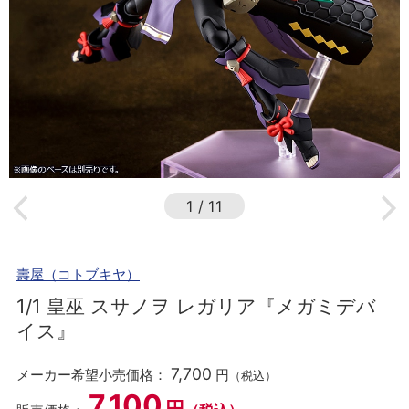
1
/
11
壽屋（コトブキヤ）
1/1 皇巫 スサノヲ レガリア『メガミデバ
イス』
7,700
メーカー希望小売価格：
円
（税込）
7,100
円