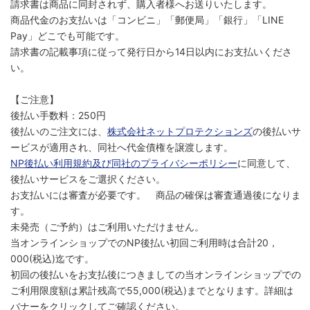
請求書は商品に同封されず、購入者様へお送りいたします。
商品代金のお支払いは「コンビニ」「郵便局」「銀行」「LINE
Pay」どこでも可能です。
請求書の記載事項に従って発行日から14日以内にお支払いくださ
い。
【ご注意】
後払い手数料：250円
後払いのご注文には、
株式会社ネットプロテクションズ
の後払いサ
ービスが適用され、同社へ代金債権を譲渡します。
NP後払い利用規約及び同社のプライバシーポリシー
に同意して、
後払いサービスをご選択ください。
お支払いには審査が必要です。 商品の確保は審査通過後になりま
す。
未発売（ご予約）はご利用いただけません。
当オンラインショップでのNP後払い初回ご利用時は合計20，
000(税込)迄です。
初回の後払いをお支払後につきましての当オンラインショップでの
ご利用限度額は累計残高で55,000(税込)までとなります。詳細は
バナーをクリックしてご確認ください。