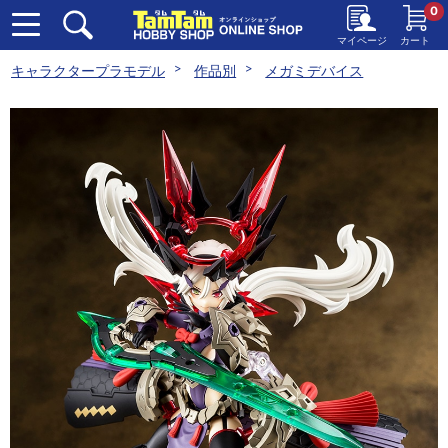
0
マイページ
カート
キャラクタープラモデル
作品別
メガミデバイス