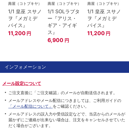
壽屋（コトブキヤ）
壽屋（コトブキヤ）
壽屋（コトブキヤ）
1/1 皇巫 スサノ
1/1 SOLラプタ
1/1 皇巫 スサノ
ヲ『メガミデ
ー『アリス・
ヲ『メガミデ
バイス』
ギア・アイギ
バイス』
ス』
11,200
11,200
円
円
6,900
円
インフォメーション
メール設定について
ご注文直後に「ご注文確認」のメールが自動送信されます。
メールアドレスやメール配信につきましては、ご利用ガイドの
「メール配信について」
をご確認ください。
メールアドレスの誤入力や受信設定などで、当店からのメールが
届かずにご連絡が出来ない場合は、注文をキャンセルさせていた
だく場合がございます。