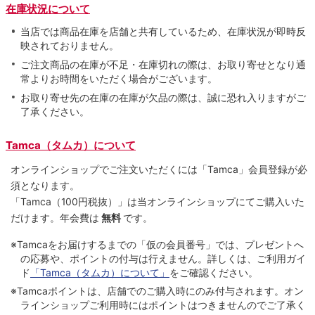
在庫状況について
当店では商品在庫を店舗と共有しているため、在庫状況が即時反
映されておりません。
ご注文商品の在庫が不足・在庫切れの際は、お取り寄せとなり通
常よりお時間をいただく場合がございます。
お取り寄せ先の在庫の在庫が欠品の際は、誠に恐れ入りますがご
了承ください。
Tamca（タムカ）について
オンラインショップでご注⽂いただくには「Tamca」会員登録が必
須となります。
「Tamca
（100円税抜）
」は当オンラインショップにてご購⼊いた
だけます。
年会費は
無料
です。
※Tamcaをお届けするまでの「仮の会員番号」では、プレゼントへ
の応募や、ポイントの付与は⾏えません。詳しくは、ご利⽤ガイ
ド
「Tamca（タムカ）について」
をご確認ください。
※Tamcaポイントは、店舗でのご購⼊時にのみ付与されます。オン
ラインショップご利用時にはポイントはつきませんのでご了承く