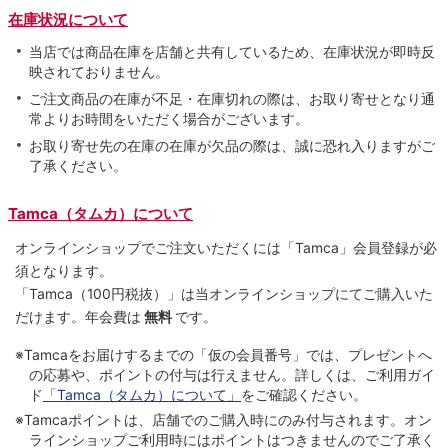
在庫状況について
当店では商品在庫を店舗と共有しているため、在庫状況が即時反
映されておりません。
ご注文商品の在庫が不足・在庫切れの際は、お取り寄せとなり通
常よりお時間をいただく場合がございます。
お取り寄せ先の在庫の在庫が欠品の際は、誠に恐れ入りますがご
了承ください。
Tamca（タムカ）について
オンラインショップでご注⽂いただくには「Tamca」会員登録が必
須となります。
「Tamca
（100円税抜）
」は当オンラインショップにてご購⼊いた
だけます。
年会費は
無料
です。
※Tamcaをお届けするまでの「仮の会員番号」では、プレゼントへ
の応募や、ポイントの付与は⾏えません。詳しくは、ご利⽤ガイ
ド
「Tamca（タムカ）について」
をご確認ください。
※Tamcaポイントは、店舗でのご購⼊時にのみ付与されます。オン
ラインショップご利用時にはポイントはつきませんのでご了承く