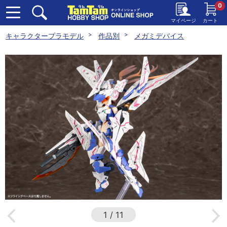
0
マイページ
カート
キャラクタープラモデル
作品別
メガミデバイス
1
/
11