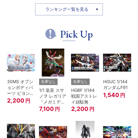
SU01 カラ
ク
ORIGIN版)
ーA
ランキング一覧を見る
Pick Up
30MS オプシ
HGUC 1/144
在庫なし
在庫なし
ョンボディパ
ガンダムF91
1/1 皇巫 スサ
HGBF 1/144
ーツ ビヨンド
1,540
円
ノヲ レガリア
戦国アストレ
ザブルースカ
2,200
円
『メガミデバ
イ頑駄無
イ1[カラーA]
イス』
7,100
2,200
円
円