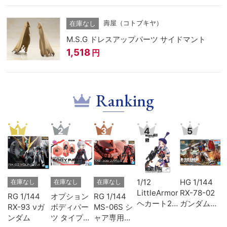
壽屋（コトブキヤ）
在庫なし
M.S.G ドレスアップパーツ サイドマント
1,518
円
Ranking
1
2
3
4
5
ェ
1/12
HG 1/144
在庫なし
在庫なし
在庫なし
ッ
LittleArmory
RX-78-02
RG 1/144
オプション
RG 1/144
ヘカート2
ガンダム
RX-93 νガ
ボディパー
MS-06S シ
タイプ
(GUNDAM
ンダム
ツ タイプ
ャア専用ザ
THE