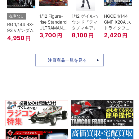
1/12 Figure-
1/12 ゲイルハ
HGCE 1/144
在庫なし
rise Standard
ウンド『ティ
GMF-X20A ス
RG 1/144 RX-
ULTRAMAN
タノマキア』
トライクフリ
93 νガンダム
SUIT ZERO
ーダムガンダ
3,700
8,100
2,420
円
円
円
4,950
円
〈SC仕様〉
ム
ACTION
注目商品一覧を見る