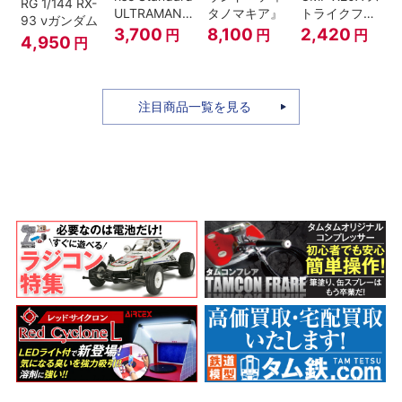
RG 1/144 RX-
ULTRAMAN
タノマキア』
トライクフリ
93 νガンダム
SUIT ZERO
ーダムガンダ
3,700
8,100
2,420
円
円
円
4,950
円
〈SC仕様〉
ム
ACTION
注目商品一覧を見る