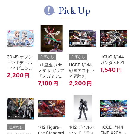
Pick Up
30MS オプシ
HGUC 1/144
在庫なし
在庫なし
ョンボディパ
ガンダムF91
1/1 皇巫 スサ
HGBF 1/144
ーツ ビヨンド
1,540
円
ノヲ レガリア
戦国アストレ
ザブルースカ
2,200
円
『メガミデバ
イ頑駄無
イ1[カラーA]
イス』
7,100
2,200
円
円
1/12 Figure-
1/12 ゲイルハ
HGCE 1/144
在庫なし
rise Standard
ウンド『ティ
GMF-X20A ス