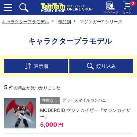
0
マイページ
カート
キャラクタープラモデル
作品別
マジンガーZ シリーズ
キャラクタープラモデル
表示順
絞り込み
5
件
の商品が見つかりました
グッドスマイルカンパニー
在庫なし
MODEROID マジンカイザー『マジンカイザ
ー』
5,000
円