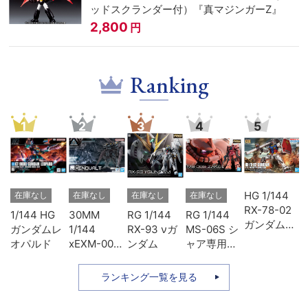
ッドスクランダー付）『真マジンガーZ』
2,800
円
Ranking
1
2
3
4
5
ヴ
HG 1/144
在庫なし
在庫なし
在庫なし
在庫なし
ン
RX-78-02
1/144 HG
30MM
RG 1/144
RG 1/144
3
ガンダム
ガンダムレ
1/144
RX-93 νガ
MS-06S シ
ソ
(GUNDAM
オパルド
xEXM-000
ンダム
ャア専用ザ
THE
ゼノヴァル
ク
ORIGIN版)
ト
ランキング一覧を見る