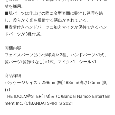
材を採用。
■肌パーツは仕上げの際に金型表面に艶消し処理を施
し、柔らかく光を反射する演出がされている。
■表情付きハンドパーツに加えマイクが保持できるハン
ドパーツが3種付属。
同梱内容
フェイスパーツ(タンポ印刷)×3種、ハンドパーツ×1式、
髪パーツ(髪飾りなし)×1式、マイク×1、シール×1
商品詳細
パッケージサイズ：298mm(幅)188mm(高さ)75mm(奥
行)
THE IDOLM@STER(TM)＆ (C)Bandai Namco Entertain
ment Inc. (C)BANDAI SPIRITS 2021