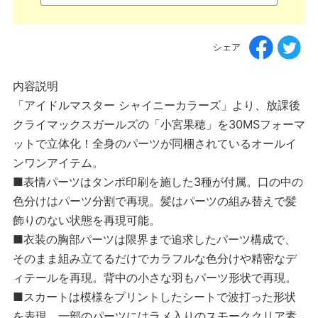
シェア
内容説明
「アイドルマスター シャイニーカラーズ」より、放課後
クライマックスガールズの「小宮果穂」を30MSフォーマ
ットで立体化！全身のパーツが同梱されているオールイ
ンワンアイテム。
■表情パーツはタンポ印刷を施した3種が付属。口の中の
色分けはパーツ分割で再現。髪はパーツの組み替えで髪
飾りのない状態を再現可能。
■衣装の胸部パーツは限界まで追求したパーツ構成で、
そのまま組み立てるだけでカラフルな色分けや精密なデ
ィテールを再現。背中の小さな羽もパーツ形状で再現。
■スカートは模様をプリントしたシートで波打った形状
を表現。一部のパーツにはラメ入りのスモーククリア素