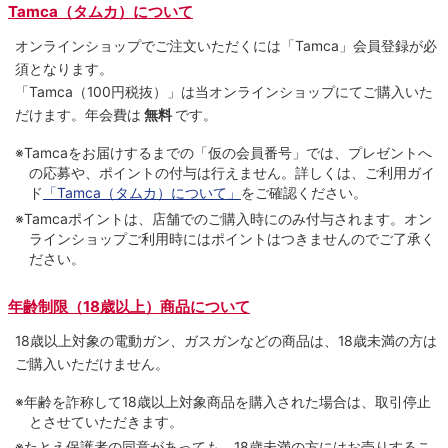
Tamca（タムカ）について
オンラインショップでご注⽂いただくには「Tamca」会員登録が必
須となります。
「Tamca
（100円税抜）
」は当オンラインショップにてご購⼊いた
だけます。
年会費は
無料
です。
※Tamcaをお届けするまでの「仮の会員番号」では、プレゼントへ
の応募や、ポイントの付与は⾏えません。詳しくは、ご利⽤ガイ
ド
「Tamca（タムカ）について」
をご確認ください。
※Tamcaポイントは、店舗でのご購⼊時にのみ付与されます。オン
ラインショップご利用時にはポイントはつきませんのでご了承く
ださい。
年齢制限（18歳以上）商品について
18歳以上対象の電動ガン、ガスガンなどの商品は、18歳未満の方は
ご購入いただけません。
※年齢を詐称して18歳以上対象商品を購入された場合は、取引停止
とさせていただきます。
※たとえ保護者の同意があっても、18歳未満の方にはお売りするこ