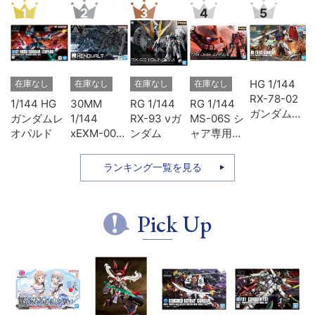
1
2
3
4
5
ヴ
HG 1/144
在庫なし
在庫なし
在庫なし
在庫なし
ン
RX-78-02
1/144 HG
30MM
RG 1/144
RG 1/144
3
ガンダム
ガンダムレ
1/144
RX-93 νガ
MS-06S シ
ソ
(GUNDAM
オパルド
xEXM-000
ンダム
ャア専用ザ
THE
ゼノヴァル
ク
ORIGIN版)
ト
ランキング一覧を見る
Pick Up