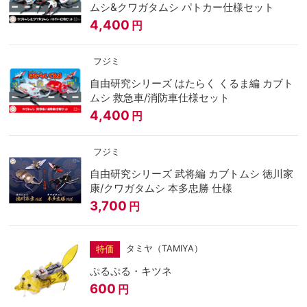
ムシ&クワガタムシ パトカー仕様セット
4,400
円
フジミ
自由研究シリーズ はたらく くるま編 カブト
ムシ 救急車/消防車仕様セット
4,400
円
フジミ
自由研究シリーズ 武将編 カブトムシ 徳川家
康/クワガタムシ 本多忠勝 仕様
3,700
円
タミヤ（TAMIYA）
特価
ぷるぷる・キツネ
600
円