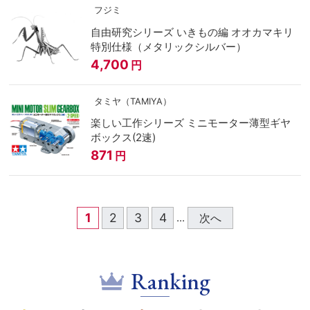
フジミ
自由研究シリーズ いきもの編 オオカマキリ
特別仕様（メタリックシルバー）
4,700
円
タミヤ（TAMIYA）
楽しい工作シリーズ ミニモーター薄型ギヤ
ボックス(2速)
871
円
1
2
3
4
次へ
...
Ranking