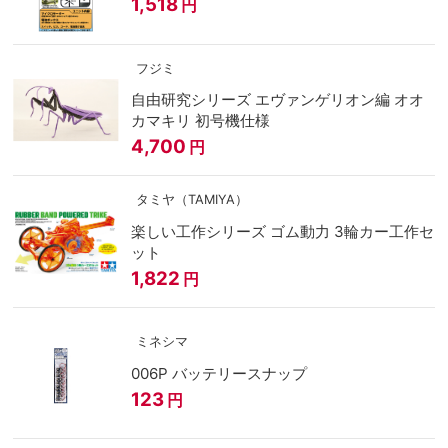
1,518
円
フジミ
自由研究シリーズ エヴァンゲリオン編 オオ
カマキリ 初号機仕様
4,700
円
タミヤ（TAMIYA）
楽しい工作シリーズ ゴム動力 3輪カー工作セ
ット
1,822
円
ミネシマ
006P バッテリースナップ
123
円