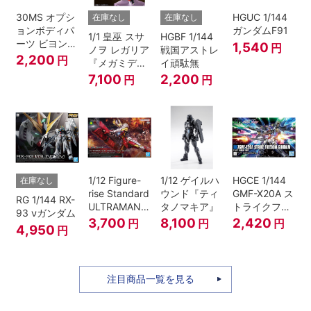
30MS オプシ
HGUC 1/144
在庫なし
在庫なし
ョンボディパ
ガンダムF91
1/1 皇巫 スサ
HGBF 1/144
ーツ ビヨンド
1,540
円
ノヲ レガリア
戦国アストレ
ザブルースカ
2,200
円
『メガミデバ
イ頑駄無
イ1[カラーA]
イス』
7,100
2,200
円
円
1/12 Figure-
1/12 ゲイルハ
HGCE 1/144
在庫なし
rise Standard
ウンド『ティ
GMF-X20A ス
RG 1/144 RX-
ULTRAMAN
タノマキア』
トライクフリ
93 νガンダム
SUIT ZERO
ーダムガンダ
3,700
8,100
2,420
円
円
円
4,950
円
〈SC仕様〉
ム
ACTION
注目商品一覧を見る