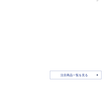
壽屋（
1/1
ィタ
8,1
注目商品一覧を見る