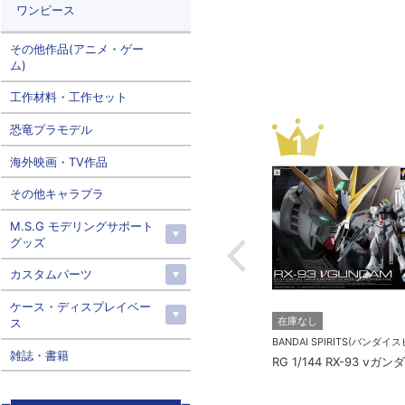
ワンピース
その他作品(アニメ・ゲー
ム)
工作材料・工作セット
恐竜プラモデル
3
4
海外映画・TV作品
その他キャラプラ
M.S.G モデリングサポート
グッズ
カスタムパーツ
ケース・ディスプレイベー
TOMYTEC（トミーテック）
在庫なし
ス
1/12 LittleArmory ヘカート2
BANDAI SPIRITS(バンダイスピリッツ)
BANDAI SPIRITS(バンダイスピリッツ)
雑誌・書籍
タイプ
ツ タ
RG 1/144 MS-06S シャア専
用ザク