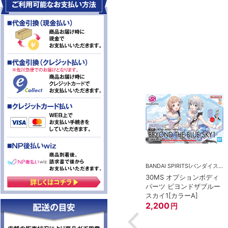
1点まで
お一人様 1点まで
BANDAI SPIRITS(バンダイスピリッツ)
BANDAI SPIRITS(バンダイスピリッツ)
1/12 Figure-rise
30MS オプションボディ
BANDAI SPIRITS(バンダイスピリッツ)
Standard ULTRAMAN
パーツ ビヨンドザブルー
4 RX-93 νガンダ
SUIT ZERO 〈SC仕様〉
スカイ1[カラーA]
ACTION
3,700
2,200
円
円
円