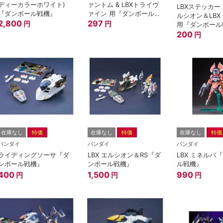
ディーカラーホワイト)
ァントム & LBXトライヴ
LBXステッカー 1
『ダンボール戦機』
ァイン 用『ダンボール戦
ルシオン＆LBX
2,800
機』
297
円
円
用『ダンボール
200
円
在庫なし
特価
在庫なし
特価
在庫なし
特価
バンダイ
バンダイ
バンダイ
ライディングソーサ『ダ
LBX エルシオン＆RS『ダ
LBX ミネルバ
ンボール戦機』
ンボール戦機』
ル戦機』
400
1,500
990
円
円
円