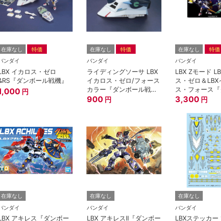
在庫なし
特価
在庫なし
特価
在庫なし
特価
バンダイ
バンダイ
バンダイ
LBX イカロス・ゼロ
ライディングソーサ LBX
LBX Zモード 
&RS『ダンボール戦機』
イカロス・ゼロ/フォース
ス・ゼロ＆LBX
カラー『ダンボール戦
ス・フォース『
1,000
円
機』
900
ル戦機』
3,300
円
円
在庫なし
在庫なし
在庫なし
バンダイ
バンダイ
バンダイ
LBX アキレス『ダンボー
LBX アキレスII『ダンボー
LBXステッカー 1