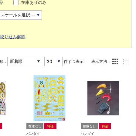
品
在庫ありのみ
絞り込み解除
順：
件ずつ表示
表示方法：
在庫なし
特価
在庫なし
特価
バンダイ
バンダイ