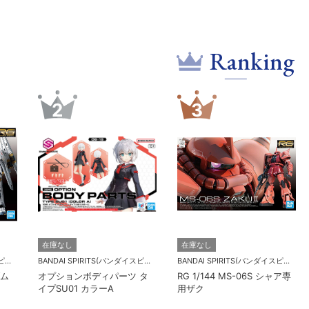
Ranking
5
6
BANDAI SPIRITS(バンダイスピリッツ)
壽
在庫なし
HG 1/144 RX-78-02 ガンダ
1
BANDAI SPIRITS(バンダイスピリッツ)
ム(GUNDAM THE ORIGIN
ー
MG 1/100 エールストライク
版)
ガンダム Ver.RM