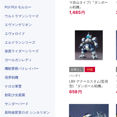
マ岩山タイプ)『ダンボー
PUI PUI モルカー
ル戦機』
1,485
円
ウルトラマンシリーズ
エヴァンゲリオン
エヴォロイド
エルドランシリーズ
仮面ライダーシリーズ
ガールガンレディ
機動警察パトレイバー
在庫なし
特価
バンダイ
境界戦機
LBX デクーカスタム(監視
型)『ダンボール戦機』
ケロロ軍曹
659
円
創彩少女庭園
サンダーバード
新幹線変形ロボ シンカリオン