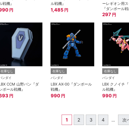
ル戦機』
ル戦機』
ーレギオン用ス
『ダンボール戦
990
1,485
円
円
297
円
在庫なし
在庫なし
在庫なし
バンダイ
バンダイ
バンダイ
LBX CCM 山野バン『ダ
LBX AX-00『ダンボール
LBX クノイチ
ンボール戦機』
戦機』
ル戦機』
693
990
990
円
円
円
1
2
3
4
...
次