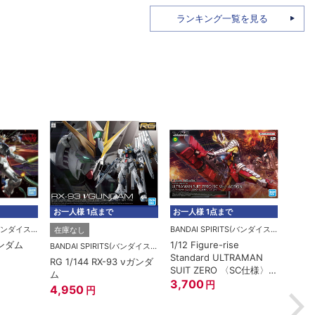
ランキング一覧を見る
お一人様 1点まで
お一人様 1点まで
BANDAI SPIRITS(バンダイスピリッツ)
BANDAI SPIRITS(バンダイスピリッツ)
在庫なし
ガンダム
1/12 Figure-rise
30M
BANDAI SPIRITS(バンダイスピリッツ)
Standard ULTRAMAN
パー
RG 1/144 RX-93 νガンダ
SUIT ZERO 〈SC仕様〉
スカイ
ム
ACTION
3,700
2,2
円
4,950
円