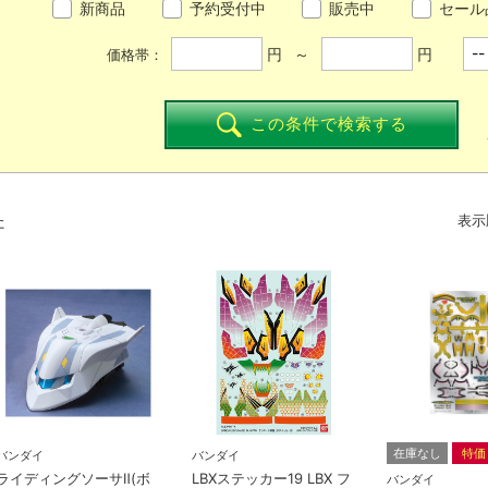
新商品
予約受付中
販売中
セール
円 ～
円
価格帯：
この条件で検索する
た
表示
在庫なし
特価
バンダイ
バンダイ
ライディングソーサⅡ(ボ
LBXステッカー19 LBX フ
バンダイ