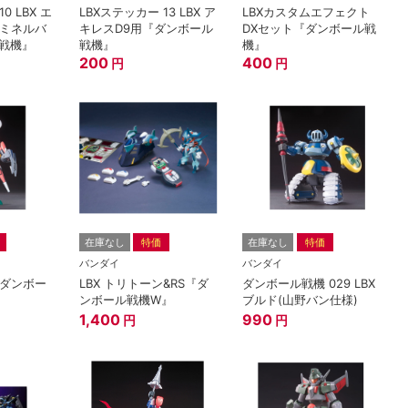
0 LBX エ
LBXステッカー 13 LBX ア
LBXカスタムエフェクト
 ミネルバ
キレスD9用『ダンボール
DXセット『ダンボール戦
戦機』
戦機』
機』
200
400
円
円
在庫なし
特価
在庫なし
特価
バンダイ
バンダイ
『ダンボー
LBX トリトーン&RS『ダ
ダンボール戦機 029 LBX
ンボール戦機W』
ブルド(山野バン仕様)
1,400
990
円
円