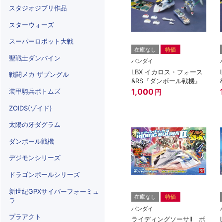
スタジオジブリ作品
スターウォーズ
スーパーロボット大戦
在庫なし
特価
聖戦士ダンバイン
バンダイ
LBX イカロス・フォース
戦闘メカ ザブングル
&RS『ダンボール戦機』
1,000
装甲騎兵ボトムズ
円
ZOIDS(ゾイド)
太陽の牙ダグラム
ダンボール戦機
デジモンシリーズ
ドラゴンボールシリーズ
新世紀GPXサイバーフォーミュ
在庫なし
特価
ラ
バンダイ
プラアクト
ライディングソーサII ボ