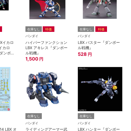
在庫なし
特価
在庫なし
特価
バンダイ
バンダイ
LBXイカロ
ハイパーファンクション
LBX バスター『ダンボー
イカロ
LBX アキレス『ダンボー
ル戦機』
ダンボー
ル戦機』
528
円
1,500
円
在庫なし
在庫なし
バンダイ
バンダイ
4 LBX オ
ライディングアーマー武
LBX ハンター『ダンボー