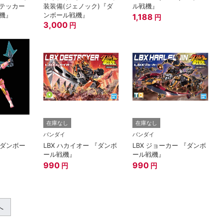
テッカー
装装備(ジェノック)『ダ
ル戦機』
機』
ンボール戦機』
1,188
円
3,000
円
在庫なし
在庫なし
バンダイ
バンダイ
『ダンボー
LBX ハカイオー 『ダンボ
LBX ジョーカー 『ダンボ
ール戦機』
ール戦機』
990
990
円
円
へ