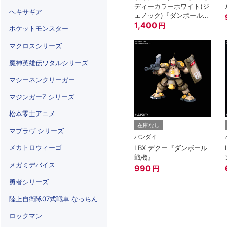
ディーカラーホワイト(ジ
ヘキサギア
ェノック)『ダンボール戦
機』
1,400
円
ポケットモンスター
マクロスシリーズ
魔神英雄伝ワタルシリーズ
マシーネンクリーガー
マジンガーZ シリーズ
松本零士アニメ
在庫なし
マブラヴ シリーズ
バンダイ
メカトロウィーゴ
LBX デクー『ダンボール
戦機』
メガミデバイス
990
円
勇者シリーズ
陸上自衛隊07式戦車 なっちん
ロックマン