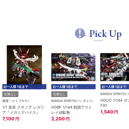
Pick Up
お一人様 1点まで
お一人様 1点まで
お一人様 1点まで
在庫なし
在庫なし
HGUC 1/144 
壽屋（コトブキヤ）
BANDAI SPIRITS(バンダイスピリッツ)
F91
1/1 皇巫 スサノヲ レガリ
HGBF 1/144 戦国アスト
1,540
円
ア『メガミデバイス』
レイ頑駄無
7,100
2,200
円
円