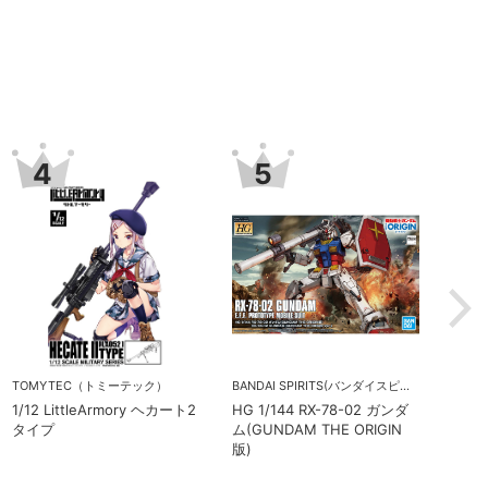
7
8
9
屋（コトブキヤ）
壽屋（コトブキヤ）
在庫なし
/10 アフタースクール ショ
M.S.G ヘヴィウェポンユニッ
TOMYT
トウィッグA【オレンジ＆
ト01 ストロングライフル
1/12 Lit
パープル】『創彩少女庭園』
Ｍ653タ