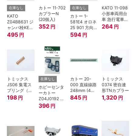
カトー 11-702
KATO 11-098
在庫なし
在庫なし
カプラーN
小形車両用台
KATO
カトー 1-
(20個入)
車 急行電車1
Z04B8631 ジ
581E4 オロネ
Bトレインシ
352
264
円
円
ャンパ栓KE76
25 901 方向
ョーティー 対
濃青 ランナー
幕 4両分
495
594
円
円
応品 1両分
5個
トミックス
カトー 20-
トミックス
在庫なし
JS06 集電ス
000 直線線路
0374 密自連
ホビーセンタ
プリング（Ｌ
248mm (4本
形TNカプラー
ーカトー
=7.5mm・4個
入) Nゲージ
198
845
1,320
円
円
円
Z04J0192 ク
入） 鉄道模型
モハ115 横須
396
円
Nゲージ
賀色 ジャンパ
栓