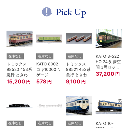
ト
別企画品
Pick Up
KATO 3-522
在庫なし
在庫なし
在庫なし
HO 24系 夢空
トミックス
KATO 8002
トミックス
間 3両セット
98520 453系
コキ10000 N
98521 453系
HOゲージ
37,200
円
急行 ときわ
ゲージ
急行 ときわ
基本4両セッ
増結3両セッ
15,200
578
9,100
円
円
円
ト Nゲージ
ト Nゲージ
KATO 10-
在庫なし
在庫なし
在庫なし