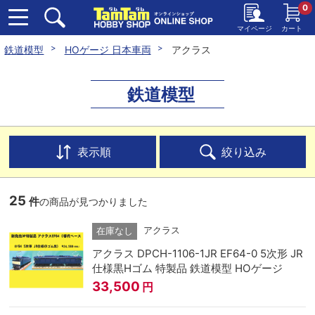
0
マイページ
カート
鉄道模型
HOゲージ 日本車両
アクラス
鉄道模型
表示順
絞り込み
25
件
の商品が見つかりました
アクラス
在庫なし
アクラス DPCH-1106-1JR EF64-0 5次形 JR
仕様黒Hゴム 特製品 鉄道模型 HOゲージ
33,500
円