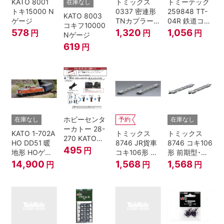
KATO 8001
トミックス
トミーテック
在庫なし
トキ15000 N
0337 密連形
259848 TT-
KATO 8003
ゲージ
TNカプラー
04R 鉄道コレ
コキフ10000
(6個入・SPタ
クション
578
1,320
1,056
円
円
円
Nゲージ
イプ)
619
円
ホビーセンタ
在庫なし
予約
在庫なし
ーカトー 28-
KATO 1-702A
トミックス
トミックス
270 KATOナ
HO DD51 暖
8746 JR貨車
8746 コキ106
ックルカプラ
495
円
地形 HOゲー
コキ106形 前
形 前期型･新
ー 黒 センタ
ジ
期型･新塗装･
塗装･コンテ
14,900
1,568
1,568
円
円
円
リングバネ付
コンテナな
ナなし･2両セ
(10個入り）
し･2両セット
ット Nゲージ
Nゲージ