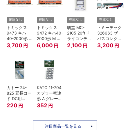
在庫なし
在庫なし
在庫なし
在庫なし
トミックス
トミックス
朗堂 MC-
トミーテック
9473 キハ
9472 キハ40-
2105 20ftド
326663 ザ・
40-2000形 T
2000形 M N
ライコンテナ
バスコレクシ
Nゲージ
ゲージ
タイプ
ョン 西日本鉄
3,700
6,000
2,100
3,200
円
円
円
円
TRANCY
道・九州産交
バス ひのくに
号 60周年2台
セット Nゲー
ジ
カトー 24-
KATO 11-704
825 延長コー
カプラー密連
ド DC用
形 A グレー
(90cm）
(20個入) (ア
220
352
円
円
ーノルドカプ
ラー用対応)
注目商品一覧を見る