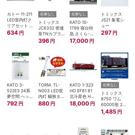
カトー 11-211
トミックス
在庫なし
在庫なし
LED室内灯ク
JS21 集電シ
トミックス
KATO 10-
リアセット N
ュー
JC6332 密連
1799 寝台特
ゲージ
634
297
円
円
形TNカプラー
急 さくら･は
(SPグレー電
やぶさ/富士
396
17,000
円
円
連付・211系)
24系 9両セッ
ト Ｎゲージ
KATO 3-
TORM. TL-
KATO 1-323
在庫なし
522E3 24系
N003 LED室
HO EF81 81
トミックス
夢空間 ヘッド
内灯 幅狭タイ
北斗星色 HO
8750 ワム
マーク 4種各1
プ・電球色 1
ゲージ
792
880
18,000
円
円
円
60000形 2両
個
本 鉄道模型
セット Nゲー
1,485
円
ジ