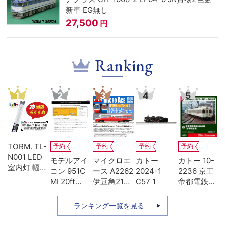
新車 EG無し
27,500
円
Ranking
3
4
5
6
7
8
予約
予約
予約
予約
予約
予約
イクロエ
カトー
カトー 10-
カトー 10-
カトー 10-
カトー
ス A2262
2024-1
2236 京王
2237 京王
2235 京王
1500
豆急2100
C57 1
帝都電鉄
帝都電鉄
帝都電鉄
400
 5次車 ア
5100系 冷
5000系
5000系 冷
SL
ファ・リ
房改造車 増
+5100系 冷
房改造車 基
号 5
ランキング一覧を見る
ート21 登
結3両セッ
房増備車 7
本4両セッ
ト
時 8両セ
ト
両セット 特
ト