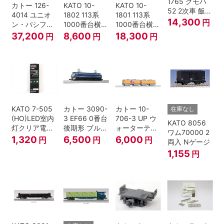
1765 クモハ
カトー 126-
KATO 10-
KATO 10-
52 2次車 飯田
4014 ユニオ
1802 113系
1801 113系
線 4両セット
14,300
円
ン・パシフィ
1000番台横須
1000番台横須
Nゲージ
ック鉄道 ビッ
賀・総武快速
賀・総武快速
37,200
8,600
18,300
円
円
円
グボーイ＃
線 増結4両セ
線 基本7両セ
4014
ット Nゲージ
ット Nゲージ
KATO 7-505
カトー 3090-
カトー 10-
在庫なし
(HO)LED室内
3 EF66 0番台
706-3 UP ウ
KATO 8056
灯クリア電球
後期形 ブルー
ォーターテン
ワム70000 2
色
トレイン牽引
ダー 2両入
1,320
6,500
6,000
円
円
円
両入 Nゲージ
機
1,155
円