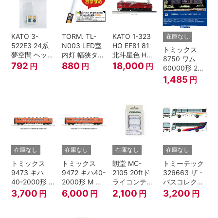
KATO 3-
TORM. TL-
KATO 1-323
在庫なし
522E3 24系
N003 LED室
HO EF81 81
トミックス
夢空間 ヘッド
内灯 幅狭タイ
北斗星色 HO
8750 ワム
マーク 4種各1
プ・電球色 1
ゲージ
792
880
18,000
円
円
円
60000形 2両
個
本 鉄道模型
セット Nゲー
1,485
円
ジ
在庫なし
在庫なし
在庫なし
在庫なし
トミックス
トミックス
朗堂 MC-
トミーテック
9473 キハ
9472 キハ40-
2105 20ftド
326663 ザ・
40-2000形 T
2000形 M N
ライコンテナ
バスコレクシ
Nゲージ
ゲージ
タイプ
ョン 西日本鉄
3,700
6,000
2,100
3,200
円
円
円
円
TRANCY
道・九州産交
バス ひのくに