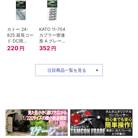
号 60周年2台
セット Nゲー
ジ
カトー 24-
KATO 11-704
825 延長コー
カプラー密連
ド DC用
形 A グレー
(90cm）
(20個入) (ア
220
352
円
円
ーノルドカプ
ラー用対応)
注目商品一覧を見る