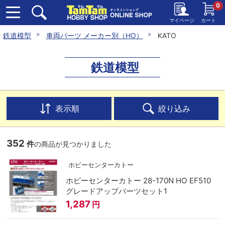
0
マイページ
カート
鉄道模型
車両パーツ メーカー別（HO）
KATO
鉄道模型
表示順
絞り込み
352
件
の商品が見つかりました
ホビーセンターカトー
ホビーセンターカトー 28-170N HO EF510
グレードアップパーツセット1
1,287
円