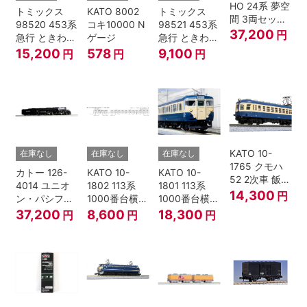
HO 24系 夢空
トミックス
KATO 8002
トミックス
間 3両セット
98520 453系
コキ10000 N
98521 453系
HOゲージ
37,200
円
急行 ときわ
ゲージ
急行 ときわ
基本4両セッ
増結3両セッ
15,200
578
9,100
円
円
円
ト Nゲージ
ト Nゲージ
KATO 10-
在庫なし
在庫なし
在庫なし
1765 クモハ
カトー 126-
KATO 10-
KATO 10-
52 2次車 飯田
4014 ユニオ
1802 113系
1801 113系
線 4両セット
14,300
円
ン・パシフィ
1000番台横須
1000番台横須
Nゲージ
ック鉄道 ビッ
賀・総武快速
賀・総武快速
37,200
8,600
18,300
円
円
円
グボーイ＃
線 増結4両セ
線 基本7両セ
4014
ット Nゲージ
ット Nゲージ