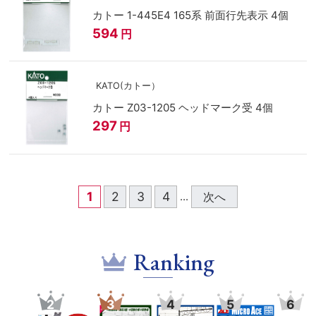
カトー 1-445E4 165系 前面行先表示 4個
594
円
KATO(カトー）
カトー Z03-1205 ヘッドマーク受 4個
297
円
1
2
3
4
次へ
...
Ranking
3
4
5
6
7