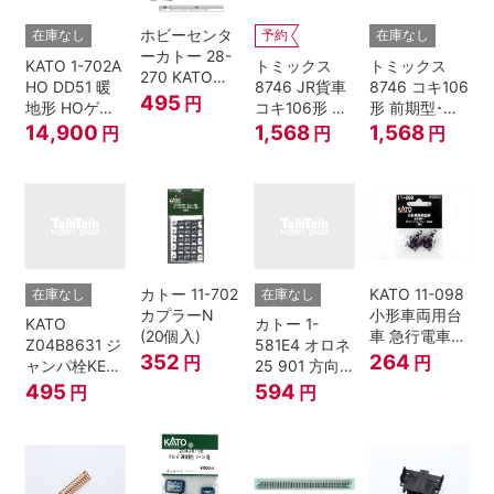
ホビーセンタ
在庫なし
予約
在庫なし
ーカトー 28-
KATO 1-702A
トミックス
トミックス
270 KATOナ
HO DD51 暖
8746 JR貨車
8746 コキ106
ックルカプラ
495
円
地形 HOゲー
コキ106形 前
形 前期型･新
ー 黒 センタ
ジ
期型･新塗装･
塗装･コンテ
14,900
1,568
1,568
円
円
円
リングバネ付
コンテナな
ナなし･2両セ
(10個入り）
し･2両セット
ット Nゲージ
Nゲージ
カトー 11-702
KATO 11-098
在庫なし
在庫なし
カプラーN
小形車両用台
KATO
カトー 1-
(20個入)
車 急行電車1
Z04B8631 ジ
581E4 オロネ
Bトレインシ
352
264
円
円
ャンパ栓KE76
25 901 方向
ョーティー 対
濃青 ランナー
幕 4両分
495
594
円
円
応品 1両分
5個