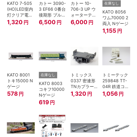
KATO 7-505
カトー 3090-
カトー 10-
在庫なし
(HO)LED室内
3 EF66 0番台
706-3 UP ウ
KATO 8056
灯クリア電球
後期形 ブルー
ォーターテン
ワム70000 2
色
トレイン牽引
ダー 2両入
1,320
6,500
6,000
円
円
円
両入 Nゲージ
機
1,155
円
KATO 8001
トミックス
トミーテック
在庫なし
トキ15000 N
0337 密連形
259848 TT-
KATO 8003
ゲージ
TNカプラー
04R 鉄道コレ
コキフ10000
(6個入・SPタ
クション
578
1,320
1,056
円
円
円
Nゲージ
イプ)
619
円