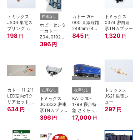
トミックス
カトー 20-
トミックス
在庫なし
JS06 集電ス
000 直線線路
0374 密自連
ホビーセンタ
プリング（Ｌ
248mm (4本
形TNカプラー
ーカトー
=7.5mm・4個
入) Nゲージ
198
845
1,320
円
円
円
Z04J0192 ク
入） 鉄道模型
モハ115 横須
396
円
Nゲージ
賀色 ジャンパ
栓
カトー 11-211
トミックス
在庫なし
在庫なし
LED室内灯ク
JS21 集電シ
トミックス
KATO 10-
リアセット N
ュー
JC6332 密連
1799 寝台特
ゲージ
634
297
円
円
形TNカプラー
急 さくら･は
(SPグレー電
やぶさ/富士
396
17,000
円
円
連付・211系)
24系 9両セッ
ト Ｎゲージ