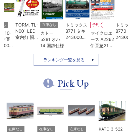
L-
トミックス
トミックス
TORM. TL-
在庫なし
予約
D
8771 タキ
8770 タキ
N013 LED
カトー
マイクロエ
狭
243000形
243000形
室内灯 Kタ
5281 オハ
ース A2262
白
日本石油輸
日本オイル
イプ・白色
14 国鉄仕様
伊豆急2100
道
送･緑
ターミナ
1本 鉄道模
系 5次車 ア
ル･青
型
ルファ・リ
ランキング一覧を見る
ゾート21 登
場時 8両セ
ット
Pick Up
KATO 3-522
在庫なし
在庫なし
在庫なし