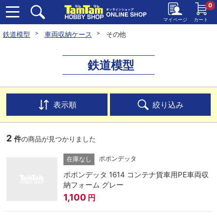
0
マイページ
カート
鉄道模型
車両収納ケース
その他
鉄道模型
表示順
絞り込み
2
件
の商品が見つかりました
ポポンデッタ
在庫なし
ポポンデッタ 1614 コンテナ貨車用PE車両収
納フォーム グレー
1,100
円