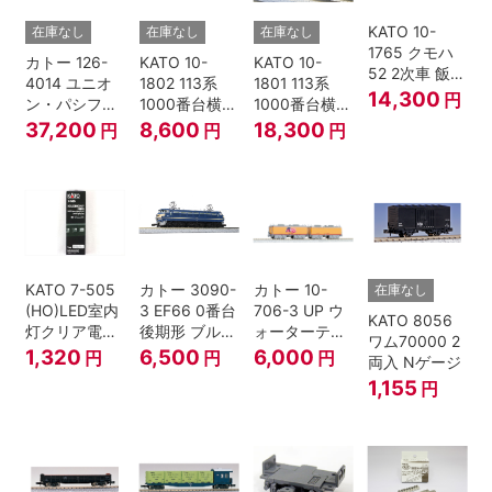
KATO 10-
在庫なし
在庫なし
在庫なし
1765 クモハ
カトー 126-
KATO 10-
KATO 10-
52 2次車 飯田
4014 ユニオ
1802 113系
1801 113系
線 4両セット
14,300
円
ン・パシフィ
1000番台横須
1000番台横須
Nゲージ
ック鉄道 ビッ
賀・総武快速
賀・総武快速
37,200
8,600
18,300
円
円
円
グボーイ＃
線 増結4両セ
線 基本7両セ
4014
ット Nゲージ
ット Nゲージ
KATO 7-505
カトー 3090-
カトー 10-
在庫なし
(HO)LED室内
3 EF66 0番台
706-3 UP ウ
KATO 8056
灯クリア電球
後期形 ブルー
ォーターテン
ワム70000 2
色
トレイン牽引
ダー 2両入
1,320
6,500
6,000
円
円
円
両入 Nゲージ
機
1,155
円