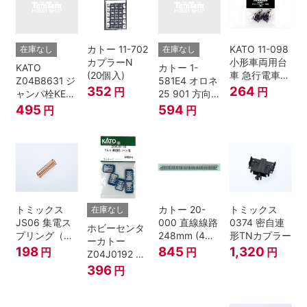
カトー 11-702
KATO 11-098
在庫なし
在庫なし
カプラーN
小形車両用台
KATO
カトー 1-
(20個入)
車 急行電車1
Z04B8631 ジ
581E4 オロネ
Bトレインシ
352
264
円
円
ャンパ栓KE76
25 901 方向
ョーティー 対
濃青 ランナー
幕 4両分
495
594
円
円
応品 1両分
5個
トミックス
カトー 20-
トミックス
在庫なし
JS06 集電ス
000 直線線路
0374 密自連
ホビーセンタ
プリング（Ｌ
248mm (4本
形TNカプラー
ーカトー
=7.5mm・4個
入) Nゲージ
198
845
1,320
円
円
円
Z04J0192 ク
入） 鉄道模型
モハ115 横須
396
円
Nゲージ
賀色 ジャンパ
栓