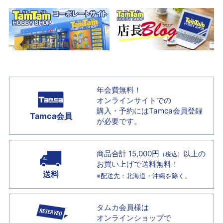
年会費無料！
オンラインサイトでの
購入・予約には
Tamca会員登録
Tamca会員
が必要です。
商品合計 15,000円
以上の
（税込）
お買い上げで
送料無料！
送料
※配送先：北海道・沖縄を除く。
タムカ会員様は
オンラインショップで