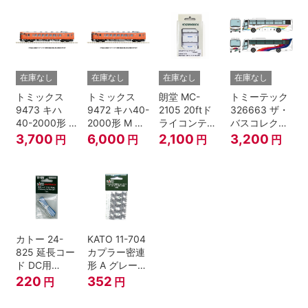
在庫なし
在庫なし
在庫なし
在庫なし
トミックス
トミックス
朗堂 MC-
トミーテック
9473 キハ
9472 キハ40-
2105 20ftド
326663 ザ・
40-2000形 T
2000形 M N
ライコンテナ
バスコレクシ
Nゲージ
ゲージ
タイプ
ョン 西日本鉄
3,700
6,000
2,100
3,200
円
円
円
円
TRANCY
道・九州産交
バス ひのくに
号 60周年2台
セット Nゲー
ジ
カトー 24-
KATO 11-704
825 延長コー
カプラー密連
ド DC用
形 A グレー
(90cm）
(20個入) (ア
220
352
円
円
ーノルドカプ
ラー用対応)