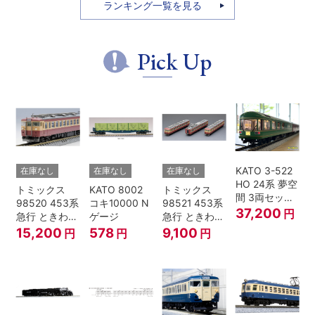
7両セット
ルファ・リ
ランキング一覧を見る
ゾート21 登
場時 8両セ
ット
Pick Up
KATO 3-522
在庫なし
在庫なし
在庫なし
HO 24系 夢空
トミックス
KATO 8002
トミックス
間 3両セット
98520 453系
コキ10000 N
98521 453系
HOゲージ
37,200
円
急行 ときわ
ゲージ
急行 ときわ
基本4両セッ
増結3両セッ
15,200
578
9,100
円
円
円
ト Nゲージ
ト Nゲージ