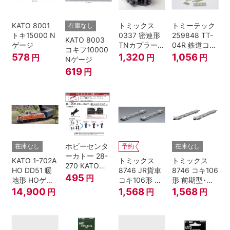
KATO 8001
トミックス
トミーテック
在庫なし
トキ15000 N
0337 密連形
259848 TT-
KATO 8003
ゲージ
TNカプラー
04R 鉄道コレ
コキフ10000
(6個入・SPタ
クション
578
1,320
1,056
円
円
円
Nゲージ
イプ)
619
円
ホビーセンタ
在庫なし
予約
在庫なし
ーカトー 28-
KATO 1-702A
トミックス
トミックス
270 KATOナ
HO DD51 暖
8746 JR貨車
8746 コキ106
ックルカプラ
495
円
地形 HOゲー
コキ106形 前
形 前期型･新
ー 黒 センタ
ジ
期型･新塗装･
塗装･コンテ
14,900
1,568
1,568
円
円
円
リングバネ付
コンテナな
ナなし･2両セ
(10個入り）
し･2両セット
ット Nゲージ
Nゲージ