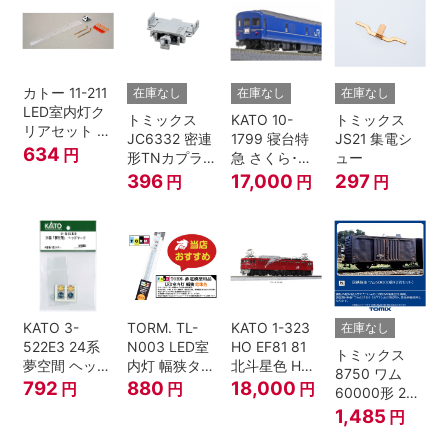
カトー 11-211
在庫なし
在庫なし
在庫なし
LED室内灯ク
トミックス
KATO 10-
トミックス
リアセット N
JC6332 密連
1799 寝台特
JS21 集電シ
ゲージ
634
円
形TNカプラー
急 さくら･は
ュー
(SPグレー電
やぶさ/富士
396
17,000
297
円
円
円
連付・211系)
24系 9両セッ
ト Ｎゲージ
KATO 3-
TORM. TL-
KATO 1-323
在庫なし
522E3 24系
N003 LED室
HO EF81 81
トミックス
夢空間 ヘッド
内灯 幅狭タイ
北斗星色 HO
8750 ワム
マーク 4種各1
プ・電球色 1
ゲージ
792
880
18,000
円
円
円
60000形 2両
個
本 鉄道模型
セット Nゲー
1,485
円
ジ