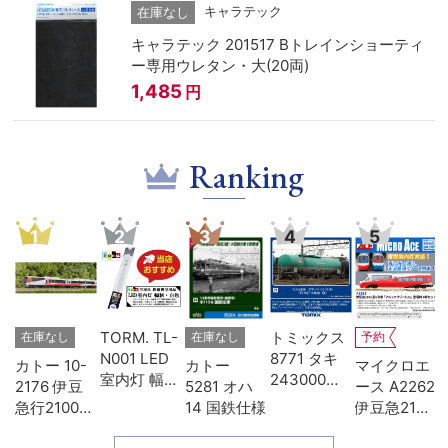
キャラテック
在庫なし
キャラテック 201517 Bトレインショーティ
ー専用ウレタン・大(20両)
1,485
円
Ranking
1
2
3
4
5
-
TORM. TL-
トミックス
在庫なし
在庫なし
予約
D
N001 LED
8771 タキ
カトー 10-
カトー
マイクロエ
タ
室内灯 幅狭
243000形
2176 伊豆
5281 オハ
ース A2262
色
タイプ・白
日本石油輸
急行2100系
14 国鉄仕様
伊豆急2100
模
色 1本 鉄道
送･緑
リゾート21
系 5次車 ア
模型