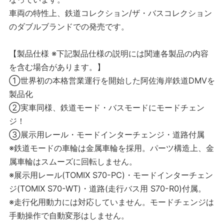
車両の特性上、鉄道コレクション/ザ・バスコレクション
のダブルブランドでの発売です。
【製品仕様 ※下記製品仕様の説明には関連各製品の内容
を含む場合があります。】
①世界初の本格営業運行を開始した阿佐海岸鉄道DMVを
製品化
②実車同様、鉄道モード・バスモードにモードチェン
ジ！
③展示用レール・モードインターチェンジ・道路付属
※鉄道モードの車輪は金属車輪を採用。パーツ構造上、金
属車輪はスムーズに回転しません。
※展示用レール(TOMIX S70-PC)・モードインターチェン
ジ(TOMIX S70-WT)・道路(走行バス用 S70-R0)付属。
※走行化用動力には対応していません。モードチェンジは
手動操作で自動変形はしません。