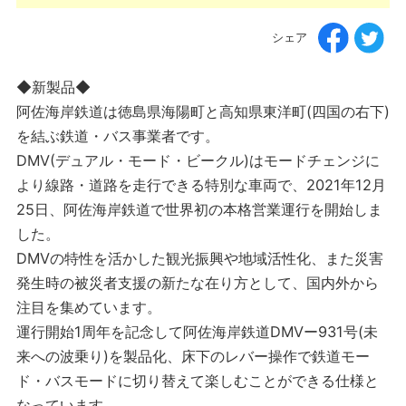
シェア
◆新製品◆
阿佐海岸鉄道は徳島県海陽町と高知県東洋町(四国の右下)
を結ぶ鉄道・バス事業者です。
DМV(デュアル・モード・ビークル)はモードチェンジに
より線路・道路を走行できる特別な車両で、2021年12月
25日、阿佐海岸鉄道で世界初の本格営業運行を開始しま
した。
DМVの特性を活かした観光振興や地域活性化、また災害
発生時の被災者支援の新たな在り方として、国内外から
注目を集めています。
運行開始1周年を記念して阿佐海岸鉄道DМVー931号(未
来への波乗り)を製品化、床下のレバー操作で鉄道モー
ド・バスモードに切り替えて楽しむことができる仕様と
なっています。