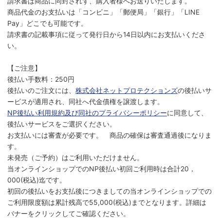
請求書は商品に同封されず、購入者様へお送りいたします。
商品代金のお支払いは「コンビニ」「郵便局」「銀行」「LINE
Pay」どこでも可能です。
請求書の記載事項に従って発行日から14日以内にお支払いくださ
い。
【ご注意】
後払い手数料：250円
後払いのご注文には、
株式会社ネットプロテクションズ
の後払いサ
ービスが適用され、同社へ代金債権を譲渡します。
NP後払い利用規約及び同社のプライバシーポリシー
に同意して、
後払いサービスをご選択ください。
お支払いには審査が必要です。 商品の確保は審査通過後になりま
す。
未発売（ご予約）はご利用いただけません。
当オンラインショップでのNP後払い初回ご利用時は合計20，
000(税込)迄です。
初回の後払いをお支払後につきましての当オンラインショップでの
ご利用限度額は累計残高で55,000(税込)までとなります。詳細は
バナーをクリックしてご確認ください。