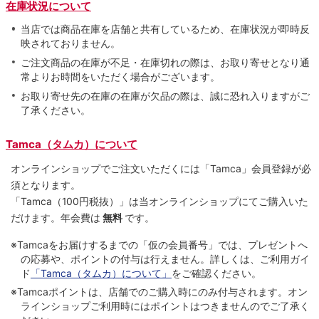
在庫状況について
当店では商品在庫を店舗と共有しているため、在庫状況が即時反
映されておりません。
ご注文商品の在庫が不足・在庫切れの際は、お取り寄せとなり通
常よりお時間をいただく場合がございます。
お取り寄せ先の在庫の在庫が欠品の際は、誠に恐れ入りますがご
了承ください。
Tamca（タムカ）について
オンラインショップでご注⽂いただくには「Tamca」会員登録が必
須となります。
「Tamca
（100円税抜）
」は当オンラインショップにてご購⼊いた
だけます。
年会費は
無料
です。
※Tamcaをお届けするまでの「仮の会員番号」では、プレゼントへ
の応募や、ポイントの付与は⾏えません。詳しくは、ご利⽤ガイ
ド
「Tamca（タムカ）について」
をご確認ください。
※Tamcaポイントは、店舗でのご購⼊時にのみ付与されます。オン
ラインショップご利用時にはポイントはつきませんのでご了承く