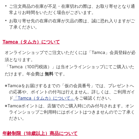
ご注文商品の在庫が不足・在庫切れの際は、お取り寄せとなり通
常よりお時間をいただく場合がございます。
お取り寄せ先の在庫の在庫が欠品の際は、誠に恐れ入りますがご
了承ください。
Tamca（タムカ）について
オンラインショップでご注⽂いただくには「Tamca」会員登録が必
須となります。
「Tamca
（100円税抜）
」は当オンラインショップにてご購⼊いた
だけます。
年会費は
無料
です。
※Tamcaをお届けするまでの「仮の会員番号」では、プレゼントへ
の応募や、ポイントの付与は⾏えません。詳しくは、ご利⽤ガイ
ド
「Tamca（タムカ）について」
をご確認ください。
※Tamcaポイントは、店舗でのご購⼊時にのみ付与されます。オン
ラインショップご利用時にはポイントはつきませんのでご了承く
ださい。
年齢制限（18歳以上）商品について