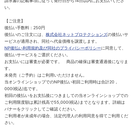
請求書の記載事項に従って発行日から14日以内にお支払いくださ
い。
【ご注意】
後払い手数料：250円
後払いのご注文には、
株式会社ネットプロテクションズ
の後払いサ
ービスが適用され、同社へ代金債権を譲渡します。
NP後払い利用規約及び同社のプライバシーポリシー
に同意して、
後払いサービスをご選択ください。
お支払いには審査が必要です。 商品の確保は審査通過後になりま
す。
未発売（ご予約）はご利用いただけません。
当オンラインショップでのNP後払い初回ご利用時は合計20，
000(税込)迄です。
初回の後払いをお支払後につきましての当オンラインショップでの
ご利用限度額は累計残高で55,000(税込)までとなります。詳細は
バナーをクリックしてご確認ください。
ご利用者が未成年の場合、法定代理人の利用同意を得てご利用くだ
さい。