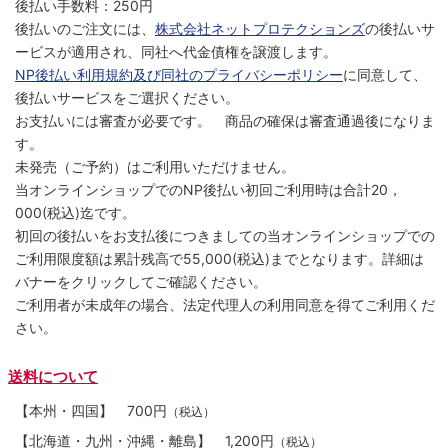
後払い手数料：250円
後払いのご注文には、
株式会社ネットプロテクションズ
の後払いサ
ービスが適用され、同社へ代金債権を譲渡します。
NP後払い利用規約及び同社のプライバシーポリシー
に同意して、
後払いサービスをご選択ください。
お支払いには審査が必要です。 商品の確保は審査通過後になりま
す。
未発売（ご予約）はご利用いただけません。
当オンラインショップでのNP後払い初回ご利用時は合計20，
000(税込)迄です。
初回の後払いをお支払後につきましての当オンラインショップでの
ご利用限度額は累計残高で55,000(税込)までとなります。詳細は
バナーをクリックしてご確認ください。
ご利用者が未成年の場合、法定代理人の利用同意を得てご利用くだ
さい。
送料について
【本州・四国】
700円
（税込）
【北海道・九州・沖縄・離島】
1,200円
（税込）