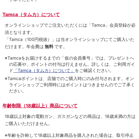
Tamca（タムカ）について
オンラインショップでご注⽂いただくには「Tamca」会員登録が必
須となります。
「Tamca
（100円税抜）
」は当オンラインショップにてご購⼊いた
だけます。
年会費は
無料
です。
※Tamcaをお届けするまでの「仮の会員番号」では、プレゼントへ
の応募や、ポイントの付与は⾏えません。詳しくは、ご利⽤ガイ
ド
「Tamca（タムカ）について」
をご確認ください。
※Tamcaポイントは、店舗でのご購⼊時にのみ付与されます。オン
ラインショップご利用時にはポイントはつきませんのでご了承く
ださい。
年齢制限（18歳以上）商品について
18歳以上対象の電動ガン、ガスガンなどの商品は、18歳未満の方は
ご購入いただけません。
※年齢を詐称して18歳以上対象商品を購入された場合は、取引停止