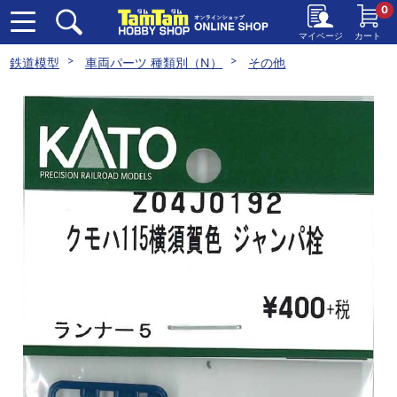
0
マイページ
カート
鉄道模型
車両パーツ 種類別（N）
その他