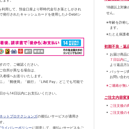
します。
18歳以上対
を利用して、預金口座より即時代金引き落としがされ
せん。
発行されたキャッシュカードを使用したJ-Debitシ
※年齢を詐称
ます。
※たとえ保護
初期不良・返
お届け商品
７日以内
に
すので、ご確認ください。
より返品方
ご住所が異なる場合は、
パッケージ
入者様へお送りいたします。
お問い合わ
」「郵便局」「銀行」「LINE Pay」どこでも可能で
※ご連絡が無
日から14日以内にお支払いください。
ご注文内容変
ご注文後の
ご注文後の
ネットプロテクションズ
の後払いサービスが適用さ
す。
プライバシーポリシー
に同意して、後払いサービスをご