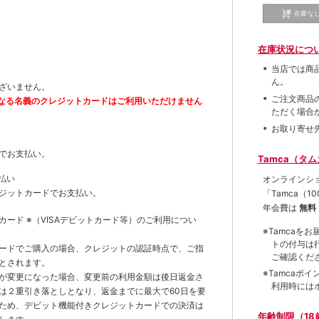
在庫な
在庫状況につ
当店では商
ん。
ざいません。
ご注文商品
なる名義のクレジットカードはご利用いただけません
ただく場合
お取り寄せ
でお支払い。
Tamca（タ
払い
オンラインシ
ジットカードでお支払い。
「Tamca
（1
年会費は
無料
トカード
※（VISAデビットカード等）
のご利用につい
※Tamca
トの付与は
ードでご購入の場合、クレジットの認証時点で、ご指
ご確認くだ
とされます。
※Tamca
が変更になった場合、変更前の利用金額は後日返金さ
利用時には
は２重引き落としとなり、返金までに最大で60日を要
ため、デビット機能付きクレジットカードでの決済は
年齢制限（18