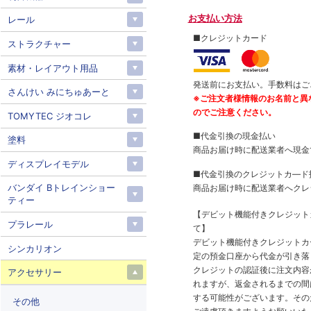
お支払い方法
レール
■クレジットカード
ストラクチャー
素材・レイアウト用品
発送前にお支払い。手数料はご
さんけい みにちゅあーと
※ご注文者様情報のお名前と異
のでご注意ください。
TOMYTEC ジオコレ
■代金引換の現金払い
塗料
商品お届け時に配送業者へ現金
ディスプレイモデル
■代金引換のクレジットカ―ド
バンダイ Bトレインショー
商品お届け時に配送業者へクレ
ティー
【デビット機能付きクレジッ
プラレール
て】
デビット機能付きクレジットカ
シンカリオン
定の預金口座から代金が引き落
クレジットの認証後に注文内容
アクセサリー
れますが、返金されるまでの間
する可能性がございます。その
その他