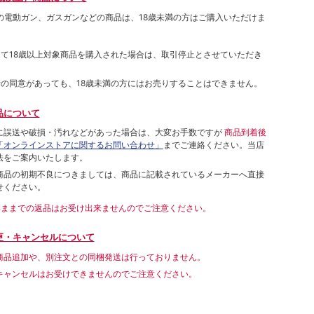
象の電動ガン、ガスガンなどの商品は、18歳未満の方はご購入いただけま
して18歳以上対象商品を購入された場合は、取引停止とさせていただき
者の同意があっても、18歳未満の方にはお売りすることはできません。
品について
に誤送や破損・汚れなどがあった場合は、大変お手数ですが
商品到着後
「オンラインストアに関するお問い合わせ」
までご連絡ください。当店
法をご案内いたします。
商品の初期不良につきましては、商品に記載されているメーカーへ直接
せください。
いままでの返品はお受け出来ませんのでご注意ください。
更・キャンセルについて
商品追加や、別注文との同梱発送は行っておりません。
キャンセルはお受けできませんのでご注意ください。