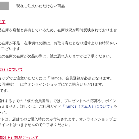
… 現在ご注文いただけない商品
し
いて
品在庫を店舗と共有しているため、在庫状況が即時反映されておりませ
の在庫が不足・在庫切れの際は、お取り寄せとなり通常よりお時間をい
がございます。
先の在庫の在庫が欠品の際は、誠に恐れ入りますがご了承ください。
ムカ）について
ョップでご注⽂いただくには「Tamca」会員登録が必須となります。
00円税抜）
」は当オンラインショップにてご購⼊いただけます。
です。
をお届けするまでの「仮の会員番号」では、プレゼントへの応募や、ポイン
⾏えません。詳しくは、ご利⽤ガイド
「Tamca（タムカ）について」
を
さい。
ポイントは、店舗でのご購⼊時にのみ付与されます。オンラインショップご
ポイントはつきませんのでご了承ください。
歳以上）商品について