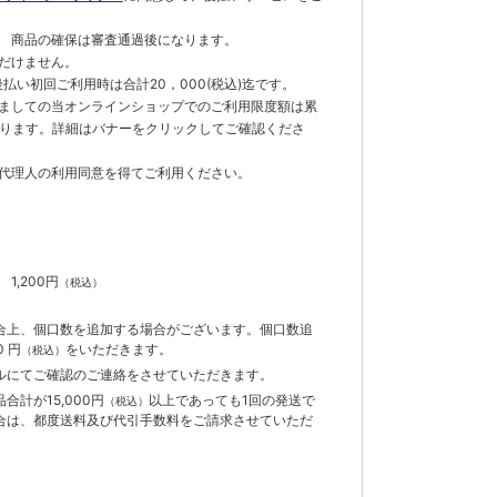
 商品の確保は審査通過後になります。
だけません。
払い初回ご利用時は合計20，000(税込)迄です。
ましての当オンラインショップでのご利用限度額は累
でとなります。詳細はバナーをクリックしてご確認くださ
代理人の利用同意を得てご利用ください。
）
】
1,200円
（税込）
合上、個口数を追加する場合がございます。個口数追
 円
をいただきます。
（税込）
ルにてご確認のご連絡をさせていただきます。
計が15,000円
以上であっても1回の発送で
（税込）
合は、都度送料及び代引手数料をご請求させていただ