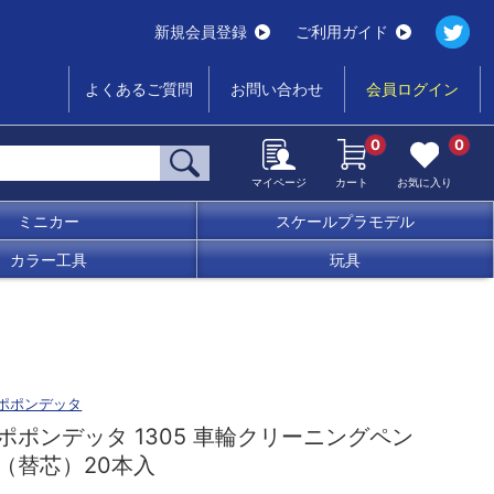
新規会員登録
ご利用ガイド
よくあるご質問
お問い合わせ
会員ログイン
0
0
マイページ
カート
お気に入り
ミニカー
スケールプラモデル
カラー工具
玩具
ポポンデッタ
ポポンデッタ 1305 車輪クリーニングペン
（替芯）20本入