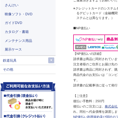
ご遠慮頂きますようお願いいた
さんけい
※クレジットカードのシステム
るデビットカード（金融機関で
映像ソフト・DVD
ステムとは異なります。）
ガイドDVD
■NP後払い
カタログ・書籍
メンテナンス用品
展示ケース
【NP後払いの詳細】
請求書は商品に同封されていま
鉄道玩具
注文者様のご住所とお届け先の
その他
請求書は商品に同封されず、購
商品代金のお支払いは「コンビニ
す。
請求書の記載事項に従って発行
【ご注意】
後払い手数料：250円
後払いのご注文には、
株式会社
れ、同社へ代金債権を譲渡しま
NP後払い利用規約及び同社の