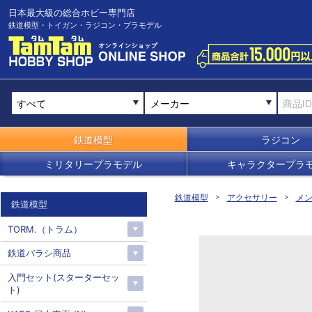
日本最大級の総合ホビー専門店
鉄道模型・トイガン・ラジコン・プラモデル
メーカー
鉄道模型
ラジコン
ミリタリープラモデル
キャラクタープラ
鉄道模型
アクセサリー
メ
鉄道模型
TORM.（トラム）
鉄道バラシ商品
入門セット(スターターセッ
ト)