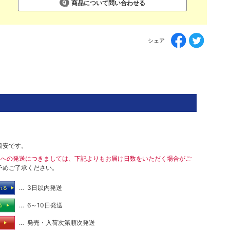
商品について問い合わせる
シェア
目安です。
島への発送につきましては、下記よりもお届け日数をいただく場合がご
予めご了承ください。
… 3日以内発送
れる
… 6～10日発送
る
… 発売・入荷次第順次発送
る