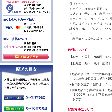
選択ください。
お支払いには審査が必要です。
未発売（ご予約）はご利用いた
当オンラインショップでのNP後
初回の後払いをお支払後につき
計残高で55,000(税込)ま
い。
ご利用者が未成年の場合、法定
送料について
【本州・四国】
700円
（税込
【北海道・九州・沖縄・離島
※商品のサイズ・ご注文数の都
加の場合は個口毎に送料+550
※個口数を追加する際は、メー
※複数商品ご予約の場合は、商品合
15,000円
を下回る場
（税込）
きます。
配送方法について