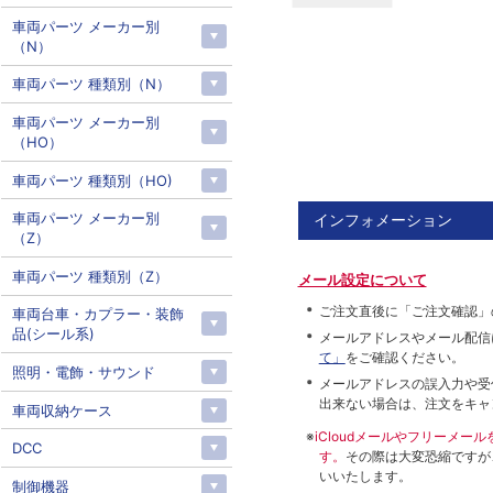
車両パーツ メーカー別
（N）
車両パーツ 種類別（N）
車両パーツ メーカー別
（HO）
車両パーツ 種類別（HO)
車両パーツ メーカー別
インフォメーション
（Z）
車両パーツ 種類別（Z）
メール設定について
ご注文直後に「ご注文確認」
車両台車・カプラー・装飾
品(シール系)
メールアドレスやメール配信
て」
をご確認ください。
照明・電飾・サウンド
メールアドレスの誤入力や受
出来ない場合は、注文をキャ
車両収納ケース
※
iCloudメールやフリーメ
DCC
す。
その際は大変恐縮ですが
いいたします。
制御機器