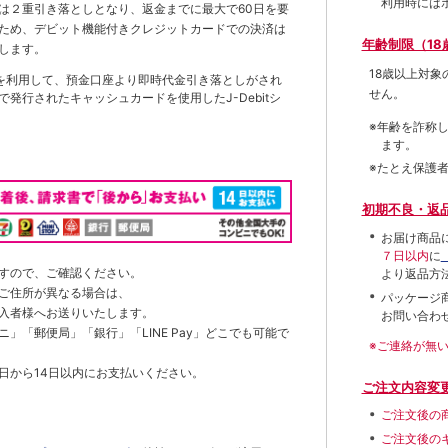
利用時には
は２重引き落としとなり、返金までに最大で60日を要
ため、デビット機能付きクレジットカードでの決済は
年齢制限（18
します。
18歳以上対
を利用して、預金口座より即時代金引き落としがされ
せん。
発行されたキャッシュカードを使用したJ-Debitシ
※年齢を詐称
ます。
※たとえ保護
初期不良・返
お届け商品
７日以内
に
すので、ご確認ください。
より返品方
ご住所が異なる場合は、
パッケージ
入者様へお送りいたします。
お問い合わ
」「郵便局」「銀行」「LINE Pay」どこでも可能で
※ご連絡が無
日から14日以内にお支払いください。
ご注文内容変
ご注文後の
ご注文後の