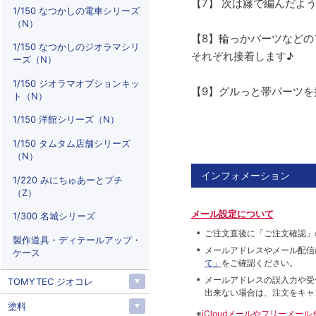
【7】 次は籐で編んだよ
1/150 なつかしの電車シリーズ
（N）
【8】輪っかパーツなどの
1/150 なつかしのジオラマシリ
それぞれ接着します♪
ーズ（N）
1/150 ジオラマオプションキッ
【9】グルっと帯パーツを
ト（N）
1/150 洋館シリーズ（N）
1/150 タムタム店舗シリーズ
（N）
インフォメーション
1/220 みにちゅあーとプチ
（Z）
メール設定について
1/300 名城シリーズ
ご注文直後に「ご注文確認」
製作道具・ディテールアップ・
メールアドレスやメール配信
ケース
て」
をご確認ください。
メールアドレスの誤入力や受
TOMYTEC ジオコレ
出来ない場合は、注文をキャ
塗料
※
iCloudメールやフリーメ