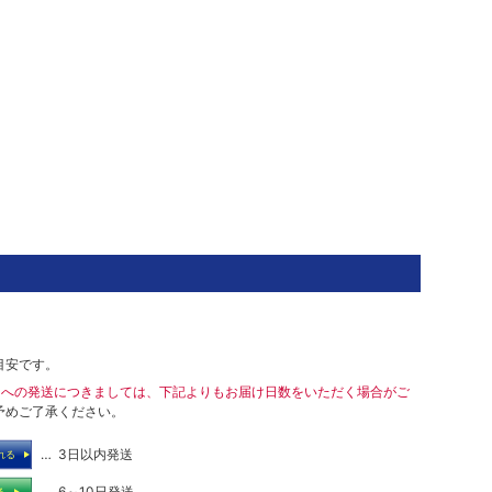
目安です。
島への発送につきましては、下記よりもお届け日数をいただく場合がご
予めご了承ください。
… 3日以内発送
れる
… 6～10日発送