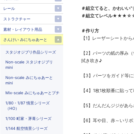
＃組立てると、かわいい“
レール
＃組立てレベル★★★☆
ストラクチャー
素材・レイアウト用品
＃作り方
【1】レーザーシートから
さんけい みにちゅあーと
スタジオジブリ作品シリーズ
【2】パーツの紙の厚み（
拭き吹き♪
Non-scale スタジオジブリ
mini
【3】パーツをガイド等に
Non-scale みにちゅあーと
mini
【4】1枚1枚順番に貼っ
Mix-scale みにちゅあーとプチ
1/80・1/87 情景シリーズ
【5】だんだんジジがあら
（HO）
1/100 町家・茅葺シリーズ
【6】耳や目、赤～いリボ
1/144 航空情景シリーズ