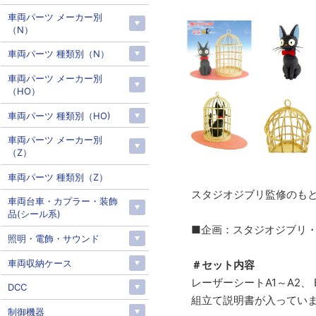
車両パーツ メーカー別
（N）
車両パーツ 種類別（N）
車両パーツ メーカー別
（HO）
車両パーツ 種類別（HO)
車両パーツ メーカー別
（Z）
車両パーツ 種類別（Z）
スタジオジブリ監修のもと
車両台車・カプラー・装飾
品(シール系)
■企画：スタジオジブリ
照明・電飾・サウンド
車両収納ケース
＃セット内容
レーザーシートA1～A2、 
DCC
組立て説明書が入ってい
制御機器