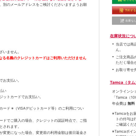
取り寄せ
、別のメールアドレスをご検討くださいますようお願
予約す
在庫な
在庫状況につ
当店では商
ん。
ざいません。
ご注文商品
なる名義のクレジットカードはご利用いただけません
ただく場合
お取り寄せ
でお支払い。
Tamca（タ
払い
オンラインシ
ジットカードでお支払い。
「Tamca
（1
年会費は
無料
トカード
※（VISAデビットカード等）
のご利用につい
※Tamca
トの付与は
ードでご購入の場合、クレジットの認証時点で、ご指
ご確認くだ
とされます。
※Tamca
が変更になった場合、変更前の利用金額は後日返金さ