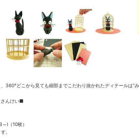
、360°どこから見ても細部までこだわり抜かれたディテールは“
・さんけい■
B～I（10枚）
ます。