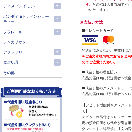
す。
その際は大変恐縮ですが
ディスプレイモデル
いいたします。
バンダイ Bトレインショー
ティー
お支払い方法
■クレジットカード
プラレール
シンカリオン
発送前にお支払い。手数料はご
アクセサリー
※ご注文者様情報のお名前と異
のでご注意ください。
鉄道玩具
■代金引換の現金払い
その他
商品お届け時に配送業者へ現金
■代金引換のクレジットカ―ド
商品お届け時に配送業者へクレ
【デビット機能付きクレジッ
て】
デビット機能付きクレジットカ
定の預金口座から代金が引き落
クレジットの認証後に注文内容