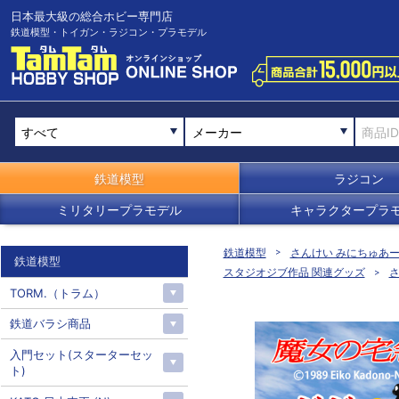
日本最大級の総合ホビー専門店
鉄道模型・トイガン・ラジコン・プラモデル
メーカー
鉄道模型
ラジコン
ミリタリープラモデル
キャラクタープラ
鉄道模型
さんけい みにちゅあ
鉄道模型
スタジオジブ作品 関連グッズ
TORM.（トラム）
鉄道バラシ商品
入門セット(スターターセッ
ト)