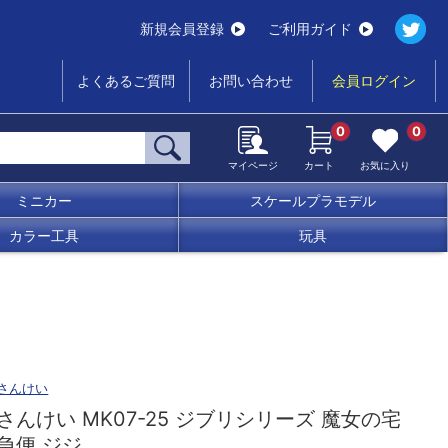
新規会員登録
ご利用ガイド
よくあるご質問
お問い合わせ
会員ログイン
0
0
マイページ
カート
お気に入り
ミニカー
スケールプラモデル
カラー工具
玩具
さんけい
さんけい MK07-25 ジブリシリーズ 魔女の宅
急便 ジジ