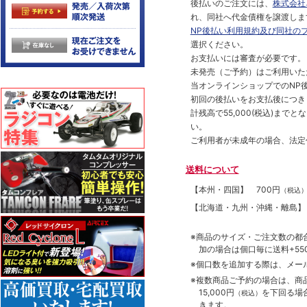
後払いのご注文には、
株式会社
れ、同社へ代金債権を譲渡しま
NP後払い利用規約及び同社の
選択ください。
お支払いには審査が必要です。
未発売（ご予約）はご利用いた
当オンラインショップでのNP後
初回の後払いをお支払後につき
計残高で55,000(税込)ま
い。
ご利用者が未成年の場合、法定
送料について
【本州・四国】
700円
（税込
【北海道・九州・沖縄・離島
※商品のサイズ・ご注文数の都
加の場合は個口毎に送料+550
※個口数を追加する際は、メー
※複数商品ご予約の場合は、商品合
15,000円
を下回る場
（税込）
きます。