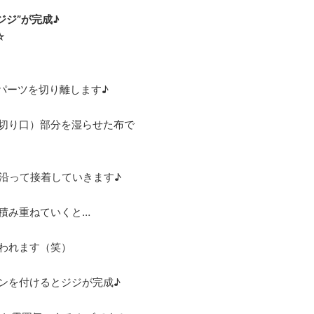
ジジ”が完成♪
☆
パーツを切り離します♪
切り口）部分を湿らせた布で
沿って接着していきます♪
て積み重ねていくと…
われます（笑）
ンを付けるとジジが完成♪