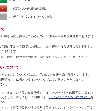
る
… 発売・入荷次第順次発送
る
… 現在ご注文いただけない商品
し
いて
品在庫を店舗と共有しているため、在庫状況が即時反映されておりませ
の在庫が不足・在庫切れの際は、お取り寄せとなり通常よりお時間をい
がございます。
先の在庫の在庫が欠品の際は、誠に恐れ入りますがご了承ください。
ムカ）について
ョップでご注⽂いただくには「Tamca」会員登録が必須となります。
00円税抜）
」は当オンラインショップにてご購⼊いただけます。
です。
をお届けするまでの「仮の会員番号」では、プレゼントへの応募や、ポイン
⾏えません。詳しくは、ご利⽤ガイド
「Tamca（タムカ）について」
を
さい。
ポイントは、店舗でのご購⼊時にのみ付与されます。オンラインショップご