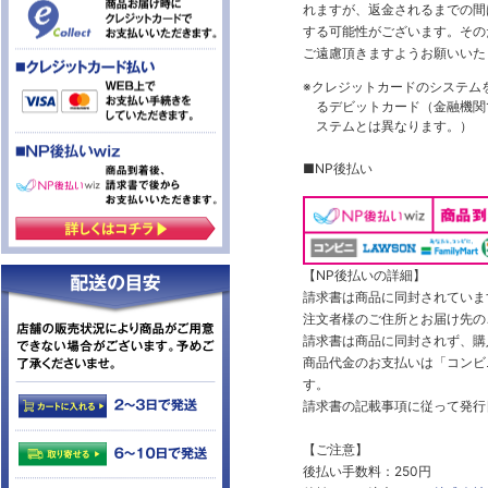
れますが、返金されるまでの間
する可能性がございます。その
ご遠慮頂きますようお願いいた
※クレジットカードのシステム
るデビットカード（金融機関で
ステムとは異なります。）
■NP後払い
【NP後払いの詳細】
請求書は商品に同封されていま
注文者様のご住所とお届け先の
請求書は商品に同封されず、購
商品代金のお支払いは「コンビニ
す。
請求書の記載事項に従って発行
【ご注意】
後払い手数料：250円