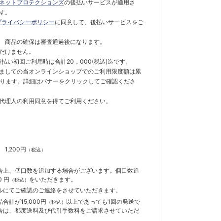
ネットプロテクションズ
の後払いサービスが適用さ
す。
プライバシーポリシー
に同意して、後払いサービスをご
 商品の確保は審査通過後になります。
だけません。
払い初回ご利用時は合計20，000(税込)迄です。
ましての当オンラインショップでのご利用限度額は累
でとなります。詳細はバナーをクリックしてご確認くださ
代理人の利用同意を得てご利用ください。
）
】
1,200円
（税込）
合上、個口数を追加する場合がございます。個口数追
 円
をいただきます。
（税込）
ルにてご確認のご連絡をさせていただきます。
計が15,000円
以上であっても1回の発送で
（税込）
合は、都度送料及び代引手数料をご請求させていただ