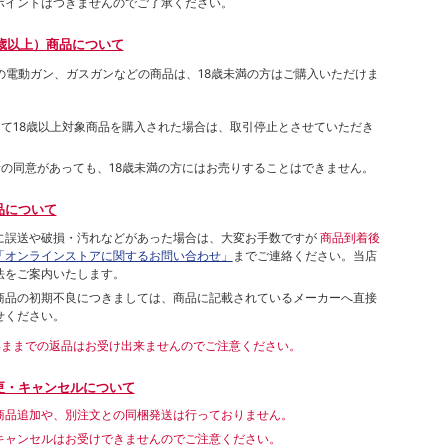
ポイントはつきませんのでご了承ください。
歳以上）商品について
象の電動ガン、ガスガンなどの商品は、18歳未満の方はご購入いただけま
して18歳以上対象商品を購入された場合は、取引停止とさせていただき
者の同意があっても、18歳未満の方にはお売りすることはできません。
品について
に誤送や破損・汚れなどがあった場合は、大変お手数ですが
商品到着後
「オンラインストアに関するお問い合わせ」
までご連絡ください。当店
法をご案内いたします。
商品の初期不良につきましては、商品に記載されているメーカーへ直接
せください。
いままでの返品はお受け出来ませんのでご注意ください。
更・キャンセルについて
商品追加や、別注文との同梱発送は行っておりません。
キャンセルはお受けできませんのでご注意ください。