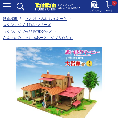
0
マイページ
カート
鉄道模型
さんけい みにちゅあーと
スタジオジブリ作品シリーズ
スタジオジブ作品 関連グッズ
さんけいみにゅちゅあーと（ジブリ作品）