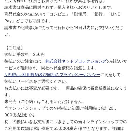
注文者様のご住所とお届け先のご住所が異なる場合は、
請求書は商品に同封されず、購入者様へお送りいたします。
商品代金のお支払いは「コンビニ」「郵便局」「銀行」「LINE
Pay」どこでも可能です。
請求書の記載事項に従って発行日から14日以内にお支払いくださ
い。
【ご注意】
後払い手数料：250円
後払いのご注文には、
株式会社ネットプロテクションズ
の後払いサ
ービスが適用され、同社へ代金債権を譲渡します。
NP後払い利用規約及び同社のプライバシーポリシー
に同意して、
後払いサービスをご選択ください。
お支払いには審査が必要です。 商品の確保は審査通過後になりま
す。
未発売（ご予約）はご利用いただけません。
当オンラインショップでのNP後払い初回ご利用時は合計20，
000(税込)迄です。
初回の後払いをお支払後につきましての当オンラインショップでの
ご利用限度額は累計残高で55,000(税込)までとなります。詳細は