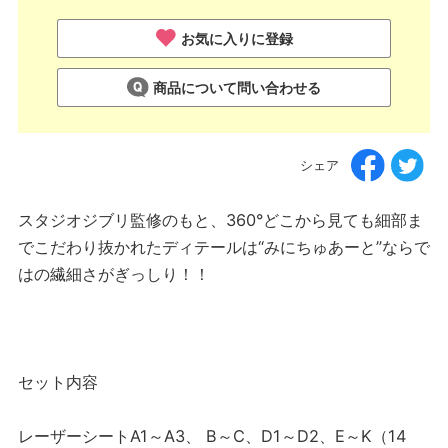
お気に入りに登録
商品について問い合わせる
シェア
スタジオジブリ監修のもと、360°どこから見ても細部ま
でこだわり抜かれたディテールは“みにちゅあーと”ならで
はの繊細さがぎっしり！！
セット内容
レーザーシートA1～A3、 B～C、D1～D2、E～K（14