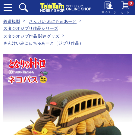
0
マイページ
カート
鉄道模型
さんけい みにちゅあーと
スタジオジブリ作品シリーズ
スタジオジブ作品 関連グッズ
さんけいみにゅちゅあーと（ジブリ作品）