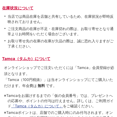
在庫状況について
当店では商品在庫を店舗と共有しているため、在庫状況が即時反
映されておりません。
ご注文商品の在庫が不足・在庫切れの際は、お取り寄せとなり通
常よりお時間をいただく場合がございます。
お取り寄せ先の在庫の在庫が欠品の際は、誠に恐れ入りますがご
了承ください。
Tamca（タムカ）について
オンラインショップでご注⽂いただくには「Tamca」会員登録が必
須となります。
「Tamca
（100円税抜）
」は当オンラインショップにてご購⼊いた
だけます。
年会費は
無料
です。
※Tamcaをお届けするまでの「仮の会員番号」では、プレゼントへ
の応募や、ポイントの付与は⾏えません。詳しくは、ご利⽤ガイ
ド
「Tamca（タムカ）について」
をご確認ください。
※Tamcaポイントは、店舗でのご購⼊時にのみ付与されます。オン