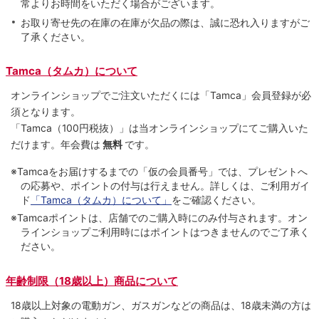
常よりお時間をいただく場合がございます。
お取り寄せ先の在庫の在庫が欠品の際は、誠に恐れ入りますがご
了承ください。
Tamca（タムカ）について
オンラインショップでご注⽂いただくには「Tamca」会員登録が必
須となります。
「Tamca
（100円税抜）
」は当オンラインショップにてご購⼊いた
だけます。
年会費は
無料
です。
※Tamcaをお届けするまでの「仮の会員番号」では、プレゼントへ
の応募や、ポイントの付与は⾏えません。詳しくは、ご利⽤ガイ
ド
「Tamca（タムカ）について」
をご確認ください。
※Tamcaポイントは、店舗でのご購⼊時にのみ付与されます。オン
ラインショップご利用時にはポイントはつきませんのでご了承く
ださい。
年齢制限（18歳以上）商品について
18歳以上対象の電動ガン、ガスガンなどの商品は、18歳未満の方は