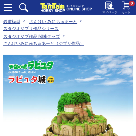
0
マイページ
カート
鉄道模型
さんけい みにちゅあーと
スタジオジブリ作品シリーズ
スタジオジブ作品 関連グッズ
さんけいみにゅちゅあーと（ジブリ作品）