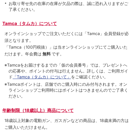
お取り寄せ先の在庫の在庫が欠品の際は、誠に恐れ入りますがご
了承ください。
Tamca（タムカ）について
オンラインショップでご注⽂いただくには「Tamca」会員登録が必
須となります。
「Tamca
（100円税抜）
」は当オンラインショップにてご購⼊いた
だけます。
年会費は
無料
です。
※Tamcaをお届けするまでの「仮の会員番号」では、プレゼントへ
の応募や、ポイントの付与は⾏えません。詳しくは、ご利⽤ガイ
ド
「Tamca（タムカ）について」
をご確認ください。
※Tamcaポイントは、店舗でのご購⼊時にのみ付与されます。オン
ラインショップご利用時にはポイントはつきませんのでご了承く
ださい。
年齢制限（18歳以上）商品について
18歳以上対象の電動ガン、ガスガンなどの商品は、18歳未満の方は
ご購入いただけません。