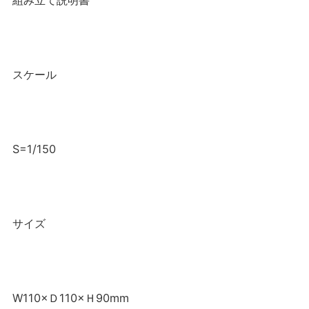
組み立て説明書
スケール
S=1/150
サイズ
W110×Ｄ110×Ｈ90mm