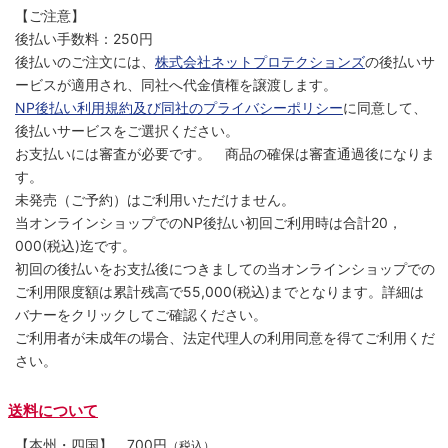
【ご注意】
後払い手数料：250円
後払いのご注文には、
株式会社ネットプロテクションズ
の後払いサ
ービスが適用され、同社へ代金債権を譲渡します。
NP後払い利用規約及び同社のプライバシーポリシー
に同意して、
後払いサービスをご選択ください。
お支払いには審査が必要です。 商品の確保は審査通過後になりま
す。
未発売（ご予約）はご利用いただけません。
当オンラインショップでのNP後払い初回ご利用時は合計20，
000(税込)迄です。
初回の後払いをお支払後につきましての当オンラインショップでの
ご利用限度額は累計残高で55,000(税込)までとなります。詳細は
バナーをクリックしてご確認ください。
ご利用者が未成年の場合、法定代理人の利用同意を得てご利用くだ
さい。
送料について
【本州・四国】
700円
（税込）