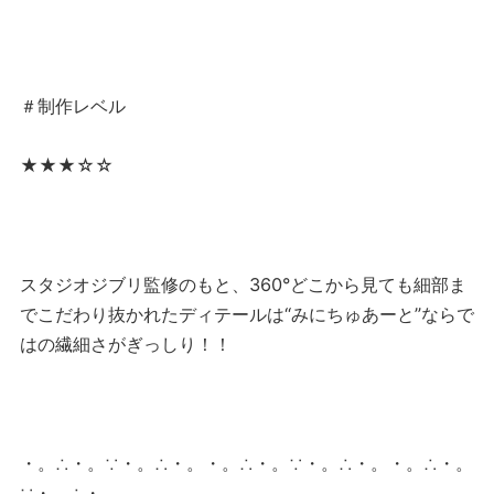
＃制作レベル
★★★☆☆
スタジオジブリ監修のもと、360°どこから見ても細部ま
でこだわり抜かれたディテールは“みにちゅあーと”ならで
はの繊細さがぎっしり！！
・。∴・。∵・。∴・。・。∴・。∵・。∴・。・。∴・。
∵・。∴・