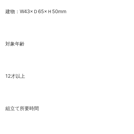
建物：W43×Ｄ65×Ｈ50mm
対象年齢
12才以上
組立て所要時間