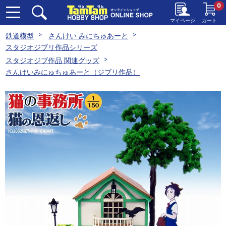
0
マイページ
カート
鉄道模型
さんけい みにちゅあーと
スタジオジブリ作品シリーズ
スタジオジブ作品 関連グッズ
さんけいみにゅちゅあーと（ジブリ作品）