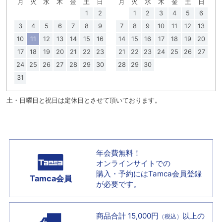
月
火
水
木
金
土
日
月
火
水
木
金
土
日
1
2
1
2
3
4
5
6
3
4
5
6
7
8
9
7
8
9
10
11
12
13
10
11
12
13
14
15
16
14
15
16
17
18
19
20
17
18
19
20
21
22
23
21
22
23
24
25
26
27
24
25
26
27
28
29
30
28
29
30
31
土・日曜日と祝日は定休日とさせて頂いております。
年会費無料！
オンラインサイトでの
購入・予約には
Tamca会員登録
Tamca会員
が必要です。
商品合計 15,000円
以上の
（税込）