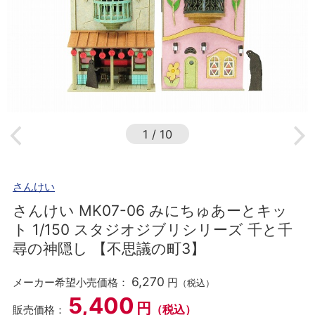
1
/
10
さんけい
さんけい MK07-06 みにちゅあーとキッ
ト 1/150 スタジオジブリシリーズ 千と千
尋の神隠し 【不思議の町3】
6,270
メーカー希望小売価格：
円
（税込）
5,400
円
（税込）
販売価格：