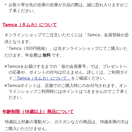
お取り寄せ先の在庫の在庫が欠品の際は、誠に恐れ入りますがご
了承ください。
Tamca（タムカ）について
オンラインショップでご注⽂いただくには「Tamca」会員登録が必
須となります。
「Tamca
（100円税抜）
」は当オンラインショップにてご購⼊いた
だけます。
年会費は
無料
です。
※Tamcaをお届けするまでの「仮の会員番号」では、プレゼントへ
の応募や、ポイントの付与は⾏えません。詳しくは、ご利⽤ガイ
ド
「Tamca（タムカ）について」
をご確認ください。
※Tamcaポイントは、店舗でのご購⼊時にのみ付与されます。オン
ラインショップご利用時にはポイントはつきませんのでご了承く
ださい。
年齢制限（18歳以上）商品について
18歳以上対象の電動ガン、ガスガンなどの商品は、18歳未満の方は
ご購入いただけません。