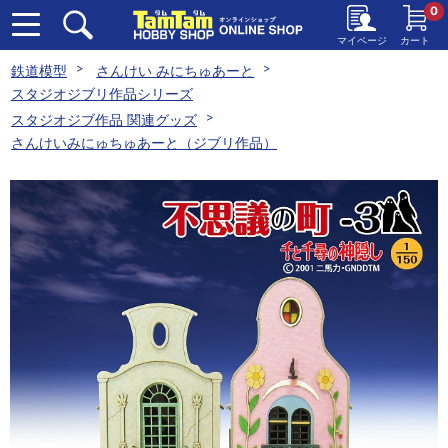
0
マイページ
カート
鉄道模型
さんけい みにちゅあーと
スタジオジブリ作品シリーズ
スタジオジブ作品 関連グッズ
さんけいみにゅちゅあーと（ジブリ作品）