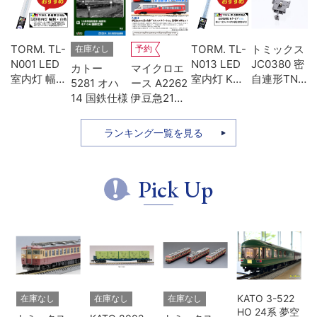
U-
TORM. TL-
TORM. TL-
トミックス
在庫なし
予約
両
N001 LED
N013 LED
JC0380 密
カトー
マイクロエ
ォ
室内灯 幅狭
室内灯 Kタ
自連形TNカ
5281 オハ
ース A2262
用
タイプ・白
イプ・白色
プラー(電連
14 国鉄仕様
伊豆急2100
レ
色 1本 鉄道
1本 鉄道模
付・名鉄
系 5次車 ア
模型
型
7000)
ルファ・リ
ランキング一覧を見る
ゾート21 登
場時 8両セ
ット
Pick Up
KATO 3-522
在庫なし
在庫なし
在庫なし
HO 24系 夢空