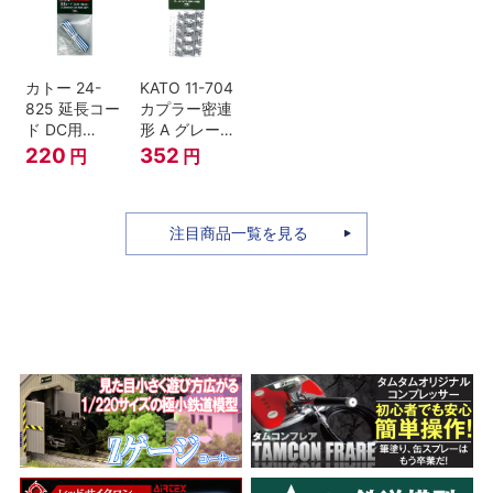
セット Nゲー
ジ
カトー 24-
KATO 11-704
825 延長コー
カプラー密連
ド DC用
形 A グレー
(90cm）
(20個入) (ア
220
352
円
円
ーノルドカプ
ラー用対応)
注目商品一覧を見る