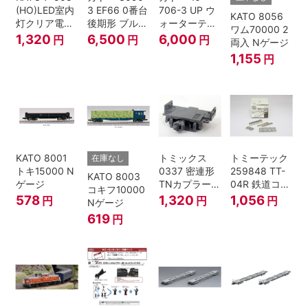
(HO)LED室内
3 EF66 0番台
706-3 UP ウ
KATO 8056
灯クリア電球
後期形 ブルー
ォーターテン
ワム70000 2
色
トレイン牽引
ダー 2両入
1,320
6,500
6,000
円
円
円
両入 Nゲージ
機
1,155
円
KATO 8001
トミックス
トミーテック
在庫なし
トキ15000 N
0337 密連形
259848 TT-
KATO 8003
ゲージ
TNカプラー
04R 鉄道コレ
コキフ10000
(6個入・SPタ
クション
578
1,320
1,056
円
円
円
Nゲージ
イプ)
619
円