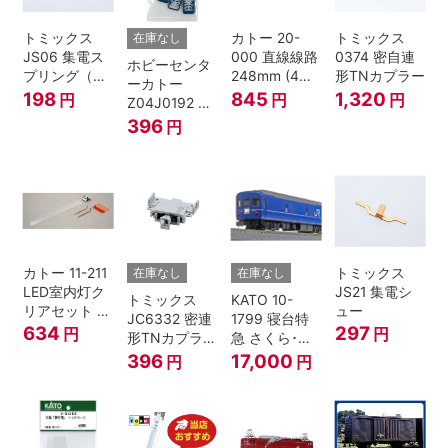
トミックス
カトー 20-
トミックス
在庫なし
JS06 集電ス
000 直線線路
0374 密自連
ホビーセンタ
プリング（Ｌ
248mm (4本
形TNカプラー
ーカトー
=7.5mm・4個
入) Nゲージ
198
845
1,320
円
円
円
Z04J0192 ク
入） 鉄道模型
モハ115 横須
396
円
Nゲージ
賀色 ジャンパ
栓
カトー 11-211
トミックス
在庫なし
在庫なし
LED室内灯ク
JS21 集電シ
トミックス
KATO 10-
リアセット N
ュー
JC6332 密連
1799 寝台特
ゲージ
634
297
円
円
形TNカプラー
急 さくら･は
(SPグレー電
やぶさ/富士
396
17,000
円
円
連付・211系)
24系 9両セッ
ト Ｎゲージ