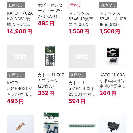
ホビーセンタ
在庫なし
予約
在庫なし
ーカトー 28-
KATO 1-702A
トミックス
トミックス
270 KATOナ
HO DD51 暖
8746 JR貨車
8746 コキ106
ックルカプラ
495
円
地形 HOゲー
コキ106形 前
形 前期型･新
ー 黒 センタ
ジ
期型･新塗装･
塗装･コンテ
14,900
1,568
1,568
円
円
円
リングバネ付
コンテナな
ナなし･2両セ
(10個入り）
し･2両セット
ット Nゲージ
Nゲージ
カトー 11-702
KATO 11-098
在庫なし
在庫なし
カプラーN
小形車両用台
KATO
カトー 1-
(20個入)
車 急行電車1
Z04B8631 ジ
581E4 オロネ
Bトレインシ
352
264
円
円
ャンパ栓KE76
25 901 方向
ョーティー 対
濃青 ランナー
幕 4両分
495
594
円
円
応品 1両分
5個