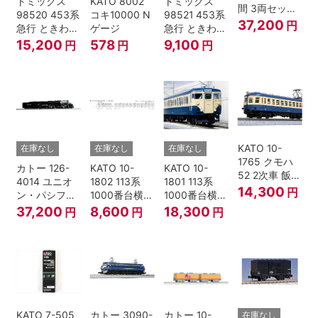
トミックス
KATO 8002
トミックス
間 3両セット
98520 453系
コキ10000 N
98521 453系
HOゲージ
37,200
円
急行 ときわ
ゲージ
急行 ときわ
基本4両セッ
増結3両セッ
15,200
578
9,100
円
円
円
ト Nゲージ
ト Nゲージ
KATO 10-
在庫なし
在庫なし
在庫なし
1765 クモハ
カトー 126-
KATO 10-
KATO 10-
52 2次車 飯田
4014 ユニオ
1802 113系
1801 113系
線 4両セット
14,300
円
ン・パシフィ
1000番台横須
1000番台横須
Nゲージ
ック鉄道 ビッ
賀・総武快速
賀・総武快速
37,200
8,600
18,300
円
円
円
グボーイ＃
線 増結4両セ
線 基本7両セ
4014
ット Nゲージ
ット Nゲージ
KATO 7-505
カトー 3090-
カトー 10-
在庫なし