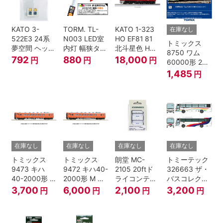
KATO 3-
TORM. TL-
KATO 1-323
在庫なし
522E3 24系
N003 LED室
HO EF81 81
トミックス
夢空間 ヘッド
内灯 幅狭タイ
北斗星色 HO
8750 ワム
マーク 4種各1
プ・電球色 1
ゲージ
792
880
18,000
円
円
円
60000形 2両
個
本 鉄道模型
セット Nゲー
1,485
円
ジ
在庫なし
在庫なし
在庫なし
在庫なし
トミックス
トミックス
朗堂 MC-
トミーテック
9473 キハ
9472 キハ40-
2105 20ftド
326663 ザ・
40-2000形 T
2000形 M N
ライコンテナ
バスコレクシ
Nゲージ
ゲージ
タイプ
ョン 西日本鉄
3,700
6,000
2,100
3,200
円
円
円
円
TRANCY
道・九州産交
バス ひのくに
号 60周年2台