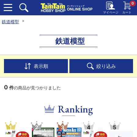
0
マイページ
カート
鉄道模型
鉄道模型
表示順
絞り込み
0
件
の商品が見つかりました
Ranking
1
2
3
4
5