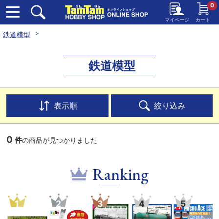
0
マイページ
カート
鉄道模型
鉄道模型
表示順
絞り込み
0
件
の商品が見つかりました
Ranking
1
2
3
4
5