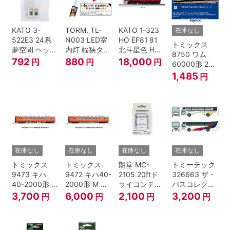
KATO 3-
TORM. TL-
KATO 1-323
在庫なし
522E3 24系
N003 LED室
HO EF81 81
トミックス
夢空間 ヘッド
内灯 幅狭タイ
北斗星色 HO
8750 ワム
マーク 4種各1
プ・電球色 1
ゲージ
792
880
18,000
円
円
円
60000形 2両
個
本 鉄道模型
セット Nゲー
1,485
円
ジ
在庫なし
在庫なし
在庫なし
在庫なし
トミックス
トミックス
朗堂 MC-
トミーテック
9473 キハ
9472 キハ40-
2105 20ftド
326663 ザ・
40-2000形 T
2000形 M N
ライコンテナ
バスコレクシ
Nゲージ
ゲージ
タイプ
ョン 西日本鉄
3,700
6,000
2,100
3,200
円
円
円
円
TRANCY
道・九州産交
バス ひのくに
号 60周年2台