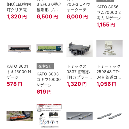
(HO)LED室内
3 EF66 0番台
706-3 UP ウ
KATO 8056
灯クリア電球
後期形 ブルー
ォーターテン
ワム70000 2
色
トレイン牽引
ダー 2両入
1,320
6,500
6,000
円
円
円
両入 Nゲージ
機
1,155
円
KATO 8001
トミックス
トミーテック
在庫なし
トキ15000 N
0337 密連形
259848 TT-
KATO 8003
ゲージ
TNカプラー
04R 鉄道コレ
コキフ10000
(6個入・SPタ
クション
578
1,320
1,056
円
円
円
Nゲージ
イプ)
619
円