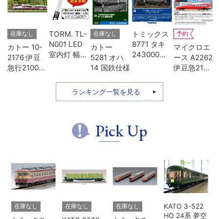
-
TORM. TL-
トミックス
在庫なし
在庫なし
予約
D
N001 LED
8771 タキ
カトー 10-
カトー
マイクロエ
タ
室内灯 幅狭
243000形
2176 伊豆
5281 オハ
ース A2262
色
タイプ・白
日本石油輸
急行2100系
14 国鉄仕様
伊豆急2100
模
色 1本 鉄道
送･緑
リゾート21
系 5次車 ア
模型
7両セット
ルファ・リ
ランキング一覧を見る
ゾート21 登
場時 8両セ
ット
Pick Up
KATO 3-522
在庫なし
在庫なし
在庫なし
HO 24系 夢空