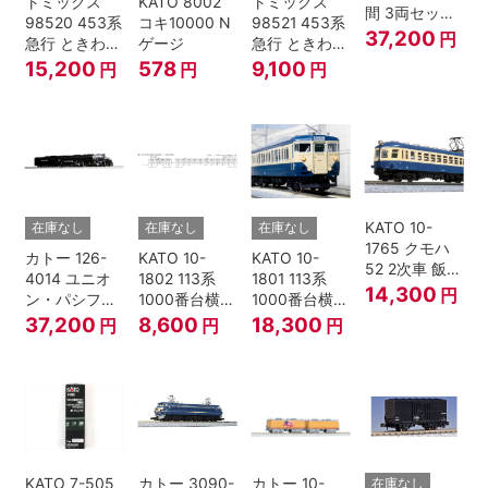
トミックス
KATO 8002
トミックス
間 3両セット
98520 453系
コキ10000 N
98521 453系
HOゲージ
37,200
円
急行 ときわ
ゲージ
急行 ときわ
基本4両セッ
増結3両セッ
15,200
578
9,100
円
円
円
ト Nゲージ
ト Nゲージ
KATO 10-
在庫なし
在庫なし
在庫なし
1765 クモハ
カトー 126-
KATO 10-
KATO 10-
52 2次車 飯田
4014 ユニオ
1802 113系
1801 113系
線 4両セット
14,300
円
ン・パシフィ
1000番台横須
1000番台横須
Nゲージ
ック鉄道 ビッ
賀・総武快速
賀・総武快速
37,200
8,600
18,300
円
円
円
グボーイ＃
線 増結4両セ
線 基本7両セ
4014
ット Nゲージ
ット Nゲージ
KATO 7-505
カトー 3090-
カトー 10-
在庫なし