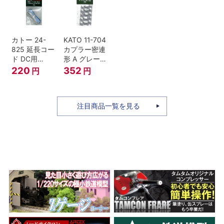
セット Nゲー
ジ
カトー 24-
KATO 11-704
825 延長コー
カプラー密連
ド DC用
形 A グレー
(90cm）
(20個入) (ア
220
352
円
円
ーノルドカプ
ラー用対応)
注目商品一覧を見る