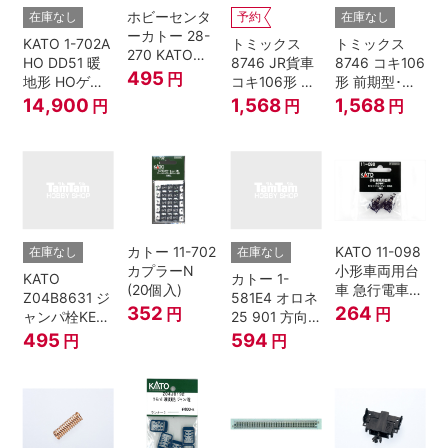
ホビーセンタ
在庫なし
予約
在庫なし
ーカトー 28-
KATO 1-702A
トミックス
トミックス
270 KATOナ
HO DD51 暖
8746 JR貨車
8746 コキ106
ックルカプラ
495
円
地形 HOゲー
コキ106形 前
形 前期型･新
ー 黒 センタ
ジ
期型･新塗装･
塗装･コンテ
14,900
1,568
1,568
円
円
円
リングバネ付
コンテナな
ナなし･2両セ
(10個入り）
し･2両セット
ット Nゲージ
Nゲージ
カトー 11-702
KATO 11-098
在庫なし
在庫なし
カプラーN
小形車両用台
KATO
カトー 1-
(20個入)
車 急行電車1
Z04B8631 ジ
581E4 オロネ
Bトレインシ
352
264
円
円
ャンパ栓KE76
25 901 方向
ョーティー 対
濃青 ランナー
幕 4両分
495
594
円
円
応品 1両分
5個