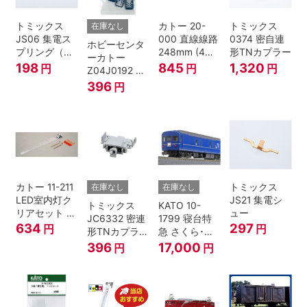
トミックス
カトー 20-
トミックス
在庫なし
JS06 集電ス
000 直線線路
0374 密自連
ホビーセンタ
プリング（Ｌ
248mm (4本
形TNカプラー
ーカトー
=7.5mm・4個
入) Nゲージ
198
845
1,320
円
円
円
Z04J0192 ク
入） 鉄道模型
モハ115 横須
396
円
Nゲージ
賀色 ジャンパ
栓
カトー 11-211
トミックス
在庫なし
在庫なし
LED室内灯ク
JS21 集電シ
トミックス
KATO 10-
リアセット N
ュー
JC6332 密連
1799 寝台特
ゲージ
634
297
円
円
形TNカプラー
急 さくら･は
(SPグレー電
やぶさ/富士
396
17,000
円
円
連付・211系)
24系 9両セッ
ト Ｎゲージ