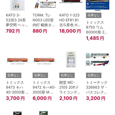
KATO 3-
TORM. TL-
KATO 1-323
在庫なし
522E3 24系
N003 LED室
HO EF81 81
トミックス
夢空間 ヘッド
内灯 幅狭タイ
北斗星色 HO
8750 ワム
マーク 4種各1
プ・電球色 1
ゲージ
792
880
18,000
円
円
円
60000形 2両
個
本 鉄道模型
セット Nゲー
1,485
円
ジ
在庫なし
在庫なし
在庫なし
在庫なし
トミックス
トミックス
朗堂 MC-
トミーテック
9473 キハ
9472 キハ40-
2105 20ftド
326663 ザ・
40-2000形 T
2000形 M N
ライコンテナ
バスコレクシ
Nゲージ
ゲージ
タイプ
ョン 西日本鉄
3,700
6,000
2,100
3,200
円
円
円
円
TRANCY
道・九州産交
バス ひのくに
号 60周年2台