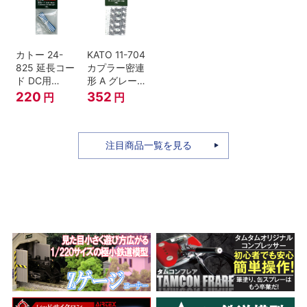
セット Nゲー
ジ
カトー 24-
KATO 11-704
825 延長コー
カプラー密連
ド DC用
形 A グレー
(90cm）
(20個入) (ア
220
352
円
円
ーノルドカプ
ラー用対応)
注目商品一覧を見る