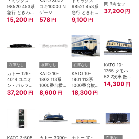
トミックス
KATO 8002
トミックス
間 3両セット
98520 453系
コキ10000 N
98521 453系
HOゲージ
37,200
円
急行 ときわ
ゲージ
急行 ときわ
基本4両セッ
増結3両セッ
15,200
578
9,100
円
円
円
ト Nゲージ
ト Nゲージ
KATO 10-
在庫なし
在庫なし
在庫なし
1765 クモハ
カトー 126-
KATO 10-
KATO 10-
52 2次車 飯田
4014 ユニオ
1802 113系
1801 113系
線 4両セット
14,300
円
ン・パシフィ
1000番台横須
1000番台横須
Nゲージ
ック鉄道 ビッ
賀・総武快速
賀・総武快速
37,200
8,600
18,300
円
円
円
グボーイ＃
線 増結4両セ
線 基本7両セ
4014
ット Nゲージ
ット Nゲージ
KATO 7-505
カトー 3090-
カトー 10-
在庫なし