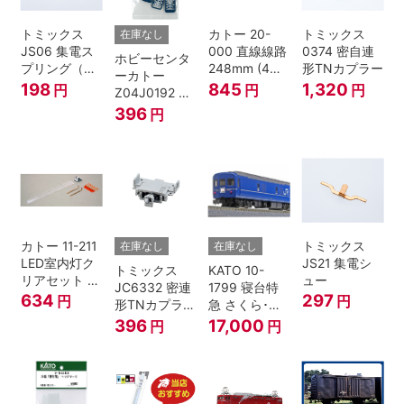
トミックス
カトー 20-
トミックス
在庫なし
JS06 集電ス
000 直線線路
0374 密自連
ホビーセンタ
プリング（Ｌ
248mm (4本
形TNカプラー
ーカトー
=7.5mm・4個
入) Nゲージ
198
845
1,320
円
円
円
Z04J0192 ク
入） 鉄道模型
モハ115 横須
396
円
Nゲージ
賀色 ジャンパ
栓
カトー 11-211
トミックス
在庫なし
在庫なし
LED室内灯ク
JS21 集電シ
トミックス
KATO 10-
リアセット N
ュー
JC6332 密連
1799 寝台特
ゲージ
634
297
円
円
形TNカプラー
急 さくら･は
(SPグレー電
やぶさ/富士
396
17,000
円
円
連付・211系)
24系 9両セッ
ト Ｎゲージ