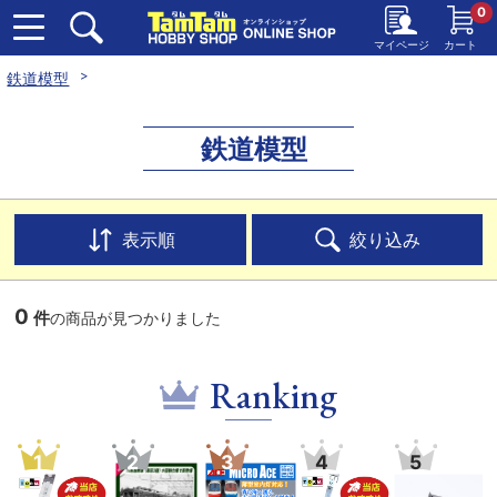
0
マイページ
カート
鉄道模型
鉄道模型
表示順
絞り込み
0
件
の商品が見つかりました
Ranking
1
2
3
4
5