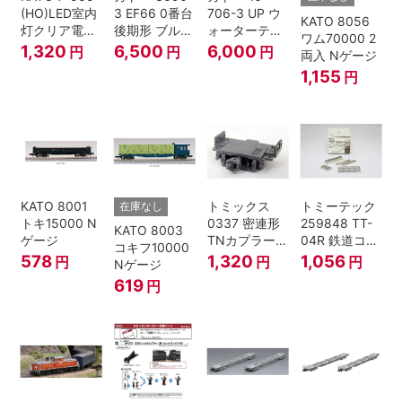
(HO)LED室内
3 EF66 0番台
706-3 UP ウ
KATO 8056
灯クリア電球
後期形 ブルー
ォーターテン
ワム70000 2
色
トレイン牽引
ダー 2両入
1,320
6,500
6,000
円
円
円
両入 Nゲージ
機
1,155
円
KATO 8001
トミックス
トミーテック
在庫なし
トキ15000 N
0337 密連形
259848 TT-
KATO 8003
ゲージ
TNカプラー
04R 鉄道コレ
コキフ10000
(6個入・SPタ
クション
578
1,320
1,056
円
円
円
Nゲージ
イプ)
619
円