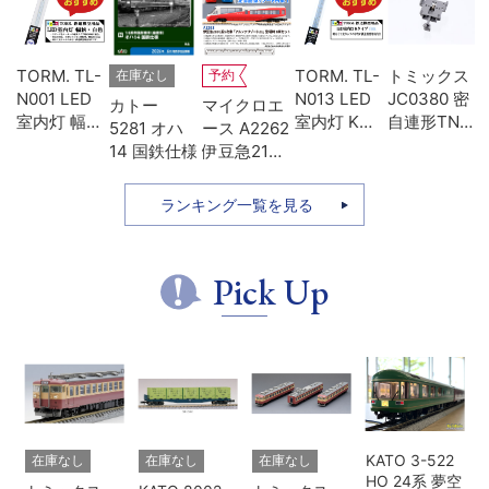
U-
TORM. TL-
TORM. TL-
トミックス
在庫なし
予約
両
N001 LED
N013 LED
JC0380 密
カトー
マイクロエ
ォ
室内灯 幅狭
室内灯 Kタ
自連形TNカ
5281 オハ
ース A2262
用
タイプ・白
イプ・白色
プラー(電連
14 国鉄仕様
伊豆急2100
レ
色 1本 鉄道
1本 鉄道模
付・名鉄
系 5次車 ア
模型
型
7000)
ルファ・リ
ランキング一覧を見る
ゾート21 登
場時 8両セ
ット
Pick Up
KATO 3-522
在庫なし
在庫なし
在庫なし
HO 24系 夢空