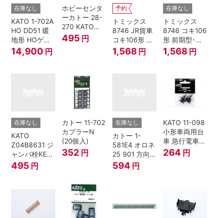
ホビーセンタ
在庫なし
予約
在庫なし
ーカトー 28-
KATO 1-702A
トミックス
トミックス
270 KATOナ
HO DD51 暖
8746 JR貨車
8746 コキ106
ックルカプラ
495
円
地形 HOゲー
コキ106形 前
形 前期型･新
ー 黒 センタ
ジ
期型･新塗装･
塗装･コンテ
14,900
1,568
1,568
円
円
円
リングバネ付
コンテナな
ナなし･2両セ
(10個入り）
し･2両セット
ット Nゲージ
Nゲージ
カトー 11-702
KATO 11-098
在庫なし
在庫なし
カプラーN
小形車両用台
KATO
カトー 1-
(20個入)
車 急行電車1
Z04B8631 ジ
581E4 オロネ
Bトレインシ
352
264
円
円
ャンパ栓KE76
25 901 方向
ョーティー 対
濃青 ランナー
幕 4両分
495
594
円
円
応品 1両分
5個