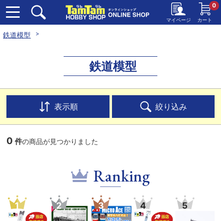
0
マイページ
カート
鉄道模型
鉄道模型
表示順
絞り込み
0
件
の商品が見つかりました
Ranking
1
2
3
4
5