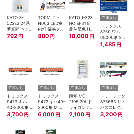
KATO 3-
TORM. TL-
KATO 1-323
在庫なし
522E3 24系
N003 LED室
HO EF81 81
トミックス
夢空間 ヘッド
内灯 幅狭タイ
北斗星色 HO
8750 ワム
マーク 4種各1
プ・電球色 1
ゲージ
792
880
18,000
円
円
円
60000形 2両
個
本 鉄道模型
セット Nゲー
1,485
円
ジ
在庫なし
在庫なし
在庫なし
在庫なし
トミックス
トミックス
朗堂 MC-
トミーテック
9473 キハ
9472 キハ40-
2105 20ftド
326663 ザ・
40-2000形 T
2000形 M N
ライコンテナ
バスコレクシ
Nゲージ
ゲージ
タイプ
ョン 西日本鉄
3,700
6,000
2,100
3,200
円
円
円
円
TRANCY
道・九州産交
バス ひのくに
号 60周年2台