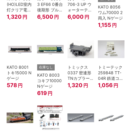
(HO)LED室内
3 EF66 0番台
706-3 UP ウ
KATO 8056
灯クリア電球
後期形 ブルー
ォーターテン
ワム70000 2
色
トレイン牽引
ダー 2両入
1,320
6,500
6,000
円
円
円
両入 Nゲージ
機
1,155
円
KATO 8001
トミックス
トミーテック
在庫なし
トキ15000 N
0337 密連形
259848 TT-
KATO 8003
ゲージ
TNカプラー
04R 鉄道コレ
コキフ10000
(6個入・SPタ
クション
578
1,320
1,056
円
円
円
Nゲージ
イプ)
619
円