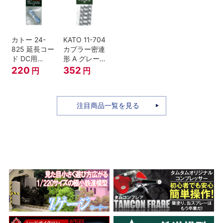
セット Nゲー
ジ
カトー 24-
KATO 11-704
825 延長コー
カプラー密連
ド DC用
形 A グレー
(90cm）
(20個入) (ア
220
352
円
円
ーノルドカプ
ラー用対応)
注目商品一覧を見る