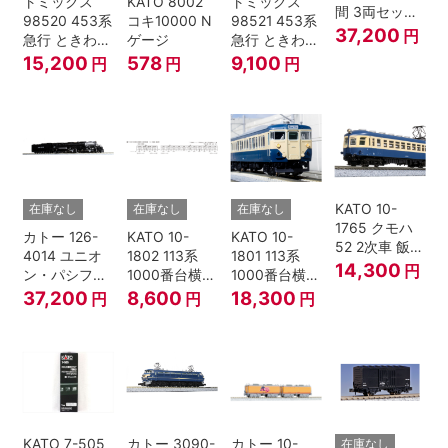
トミックス
KATO 8002
トミックス
間 3両セット
98520 453系
コキ10000 N
98521 453系
HOゲージ
37,200
円
急行 ときわ
ゲージ
急行 ときわ
基本4両セッ
増結3両セッ
15,200
578
9,100
円
円
円
ト Nゲージ
ト Nゲージ
KATO 10-
在庫なし
在庫なし
在庫なし
1765 クモハ
カトー 126-
KATO 10-
KATO 10-
52 2次車 飯田
4014 ユニオ
1802 113系
1801 113系
線 4両セット
14,300
円
ン・パシフィ
1000番台横須
1000番台横須
Nゲージ
ック鉄道 ビッ
賀・総武快速
賀・総武快速
37,200
8,600
18,300
円
円
円
グボーイ＃
線 増結4両セ
線 基本7両セ
4014
ット Nゲージ
ット Nゲージ
KATO 7-505
カトー 3090-
カトー 10-
在庫なし