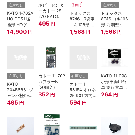
ホビーセンタ
在庫なし
予約
在庫なし
ーカトー 28-
KATO 1-702A
トミックス
トミックス
270 KATOナ
HO DD51 暖
8746 JR貨車
8746 コキ106
ックルカプラ
495
円
地形 HOゲー
コキ106形 前
形 前期型･新
ー 黒 センタ
ジ
期型･新塗装･
塗装･コンテ
14,900
1,568
1,568
円
円
円
リングバネ付
コンテナな
ナなし･2両セ
(10個入り）
し･2両セット
ット Nゲージ
Nゲージ
カトー 11-702
KATO 11-098
在庫なし
在庫なし
カプラーN
小形車両用台
KATO
カトー 1-
(20個入)
車 急行電車1
Z04B8631 ジ
581E4 オロネ
Bトレインシ
352
264
円
円
ャンパ栓KE76
25 901 方向
ョーティー 対
濃青 ランナー
幕 4両分
495
594
円
円
応品 1両分
5個