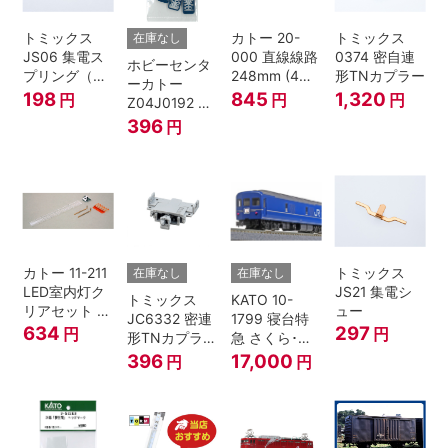
トミックス
カトー 20-
トミックス
在庫なし
JS06 集電ス
000 直線線路
0374 密自連
ホビーセンタ
プリング（Ｌ
248mm (4本
形TNカプラー
ーカトー
=7.5mm・4個
入) Nゲージ
198
845
1,320
円
円
円
Z04J0192 ク
入） 鉄道模型
モハ115 横須
396
円
Nゲージ
賀色 ジャンパ
栓
カトー 11-211
トミックス
在庫なし
在庫なし
LED室内灯ク
JS21 集電シ
トミックス
KATO 10-
リアセット N
ュー
JC6332 密連
1799 寝台特
ゲージ
634
297
円
円
形TNカプラー
急 さくら･は
(SPグレー電
やぶさ/富士
396
17,000
円
円
連付・211系)
24系 9両セッ
ト Ｎゲージ